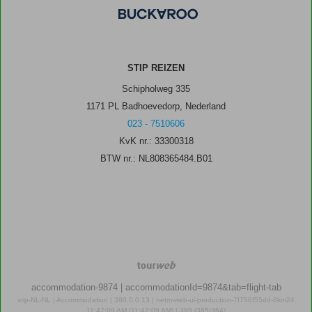
STIP REIZEN
Schipholweg 335
1171 PL Badhoevedorp, Nederland
023 - 7510606
KvK nr.: 33300318
BTW nr.: NL808365484.B01
TourWeb
©
accommodation-9874
| accommodationId=9874&tab=flight-tab
NetMatch
stip-NL-NL | Accommodation | 380.0.0.13 | netm-web-ui-production-7f756f55dd-8km24
11:47:09 AM (11:47:09 AM) | 399 (385|364)