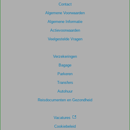
Contact
11
beoordelingen
Algemene Voorwaarden
Algemene Informatie
Actievoorwaarden
Scoreverdeling
Algemene indruk
8,9
Eten
7,8
Veelgestelde Vragen
Ligging
8,4
Kamers
8,0
Service
8,8
Kindvriendelijk
-
Verzekeringen
Prijs/kwaliteit
7,7
Wifi kwaliteit
8,4
Bagage
Parkeren
Transfers
Autohuur
Reisdocumenten en Gezondheid
Vacatures
Cookiebeleid