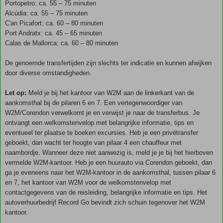
Portopetro: ca. 55 – 75 minuten
Alcúdia: ca. 55 – 75 minuten
C'an Picafort: ca. 60 – 80 minuten
Port Andratx: ca. 45 – 65 minuten
Calas de Mallorca: ca. 60 – 80 minuten
De genoemde transfertijden zijn slechts ter indicatie en kunnen afwijken
door diverse omstandigheden.
Let op:
Meld je bij het kantoor van W2M aan de linkerkant van de
aankomsthal bij de pilaren 6 en 7. Een vertegenwoordiger van
W2M/Corendon verwelkomt je en verwijst je naar de transferbus. Je
ontvangt een welkomstenvelop met belangrijke informatie, tips en
eventueel ter plaatse te boeken excursies. Heb je een privétransfer
geboekt, dan wacht ter hoogte van pilaar 4 een chauffeur met
naambordje. Wanneer deze niet aanwezig is, meld je je bij het hierboven
vermelde W2M-kantoor. Heb je een huurauto via Corendon geboekt, dan
ga je eveneens naar het W2M-kantoor in de aankomsthal, tussen pilaar 6
en 7, het kantoor van W2M voor de welkomstenvelop met
contactgegevens van de reisleiding, belangrijke informatie en tips. Het
autoverhuurbedrijf Record Go bevindt zich schuin tegenover het W2M
kantoor.