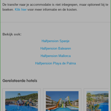
De transfer naar je accommodatie is niet inbegrepen, maar optioneel bij te
boeken.
Klik hier
voor meer informatie en de kosten.
De
scores
zijn
Bekijk ook:
door
onze
Halfpension Spanje
klanten
Halfpension Balearen
gegeven
na
Halfpension Mallorca
hun
Halfpension Playa de Palma
verblijf
in
HM
Balanguera
Gerelateerde hotels
Beach
Scores
die
ouder