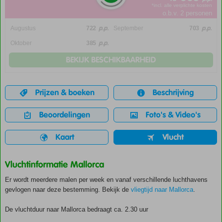
*incl. alle verplichte kosten
o.b.v. 2 personen
p.p.
p.p.
Augustus
722
September
703
p.p.
Oktober
385
BEKIJK BESCHIKBAARHEID
Prijzen & boeken
Beschrijving
Beoordelingen
Foto's & Video's
Kaart
Vlucht
Vluchtinformatie Mallorca
Er wordt meerdere malen per week en vanaf verschillende luchthavens
gevlogen naar deze bestemming. Bekijk de
vliegtijd naar Mallorca
.
De vluchtduur naar Mallorca bedraagt ca. 2.30 uur