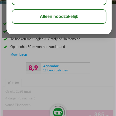
02:30
00:25
aug 30°
C
delen
bewaar
Adult Only
Luxe look en feel
Te boeken met Logies & Ontbijt of Halfpension
Op slechts 50 m van het zandstrand
Meer lezen
Aanrader
8,9
11 beoordelingen
+
05 okt 2026 (ma)
4 dagen (3 nachten)
vanaf Eindhoven
385
va
p.p.