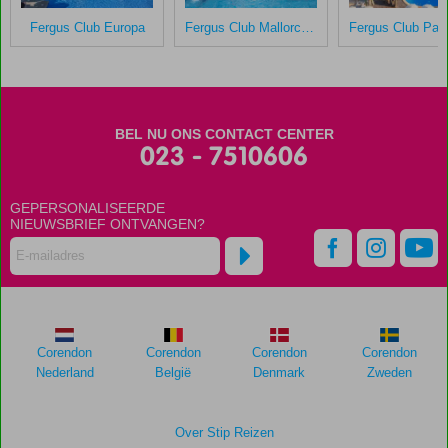
zijn
dan
Fergus Club Europa
Fergus Club Mallorca Waterpark
48
maanden
worden
niet
meer
BEL NU ONS CONTACT CENTER
weergegeven
023 - 7510606
om
de
relevantie
GEPERSONALISEERDE
van
NIEUWSBRIEF ONTVANGEN?
de
getoonde
scores
te
garanderen.
Corendon
Corendon
Corendon
Corendon
Totale
Nederland
België
Denmark
Zweden
score
Gebaseerd
Over Stip Reizen
op: