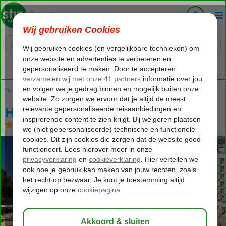
Voelt als thuiskomen...
Spanje
Home
Balearen
Mallorca
Playa de Palma
HM Balanguera Beach
HM Balanguera Beach
Logies en ontbijt
-
Hotel