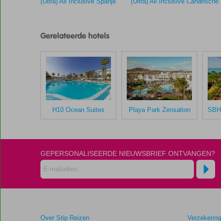
(Ultra) All Inclusive Spanje
(Ultra) All Inclusive Canarische
klanten
gegeven
na
Gerelateerde hotels
hun
verblijf
in
SBH
Maxorata
Resort
H10 Ocean Suites
Playa Park Zensation
Scores
die
ouder
zijn
dan
GEPERSONALISEERDE NIEUWSBRIEF ONTVANGEN?
48
maanden
worden
niet
meer
weergegeven
Over Stip Reizen
Verzekerin
om