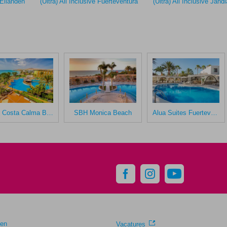
 Eilanden
(Ultra) All Inclusive Fuerteventura
(Ultra) All Inclusive Jandi
SBH Costa Calma Beach Resort
SBH Monica Beach
Alua Suites Fuerteventura
gen
Vacatures