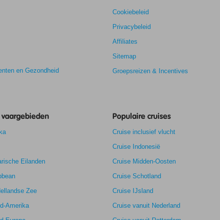
Cookiebeleid
Privacybeleid
Affiliates
Sitemap
nten en Gezondheid
Groepsreizen & Incentives
7,5
e vaargebieden
Populaire cruises
7,9
ka
Cruise inclusief vlucht
k
7,5
5,3
Cruise Indonesië
rische Eilanden
Cruise Midden-Oosten
bbean
Cruise Schotland
ellandse Zee
Cruise IJsland
rd-Amerika
Cruise vanuit Nederland