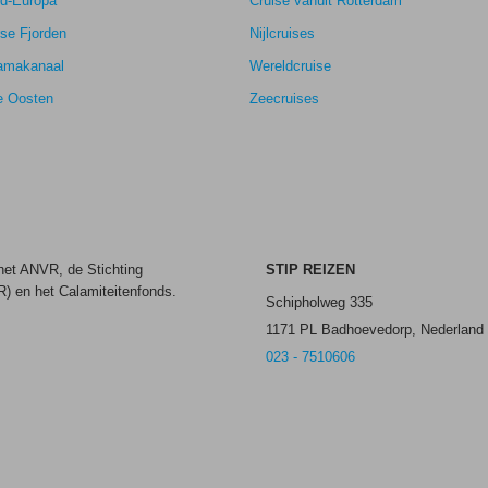
rd-Europa
Cruise vanuit Rotterdam
se Fjorden
Nijlcruises
amakanaal
Wereldcruise
e Oosten
Zeecruises
 het ANVR, de Stichting
STIP REIZEN
) en het Calamiteitenfonds.
Schipholweg 335
1171 PL Badhoevedorp, Nederland
023 - 7510606