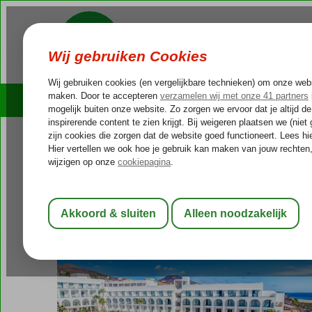
Cruises
Outlet Deals
Spanje
Home
Canarische Eilanden
Fuerteventura
Jandia
SBH Ma
SBH Maxorata Resort
All Inclusive
-
Hotel