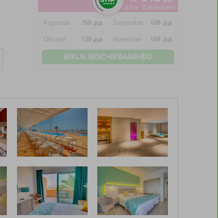
o.b.v. 2 personen
p.p.
p.p.
Augustus
768
September
688
p.p.
p.p.
Oktober
738
November
664
BEKIJK BESCHIKBAARHEID