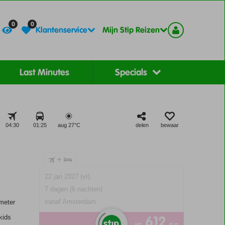
Contact
Registreer
0
0
Klantenservice
Mijn Stip Reizen
Last Minutes
Specials
04:30
01:25
aug 27°
C
delen
bewaar
+
22 jan 2027 (vr)
7 dagen (6 nachten)
vanaf Amsterdam
meter
612
kids
va
p.p.