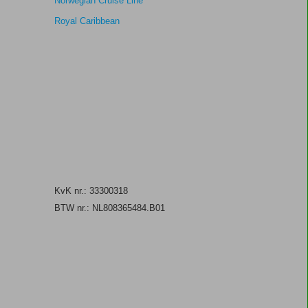
Norwegian Cruise Line
Royal Caribbean
KvK nr.: 33300318
BTW nr.: NL808365484.B01