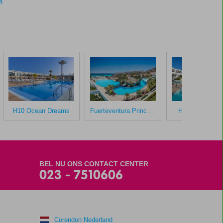
a
H10 Ocean Dreams
Fuerteventura Princess
H10 Ocean Du
BEL NU ONS CONTACT CENTER
023 - 7510606
Corendon Nederland