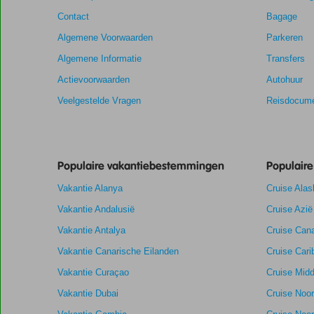
de
Contact
Bagage
relevantie
Algemene Voorwaarden
Parkeren
van
de
Algemene Informatie
Transfers
getoonde
Actievoorwaarden
Autohuur
scores
te
Veelgestelde Vragen
Reisdocume
garanderen.
Totale score
7,8
Scoreverdeling
Algemene indruk
7,8
Eten
Populaire vakantiebestemmingen
Populair
Gebaseerd
Ligging
8,4
Kamers
op:
Vakantie Alanya
Cruise Alas
Goed
Service
7,9
Kindvriendelij
270
Prijs/kwaliteit
7,7
Wifi kwaliteit
Vakantie Andalusië
Cruise Azië
beoordelingen
Vakantie Antalya
Cruise Cana
Vakantie Canarische Eilanden
Cruise Cari
Vakantie Curaçao
Cruise Midd
Vakantie Dubai
Cruise Noo