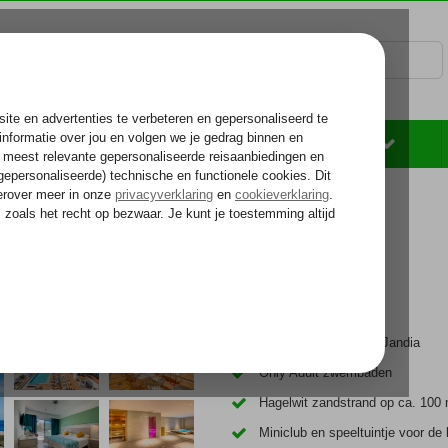
Rondreizen
Zonvakantie
Voelt als thuiskomen...
xorata Resort
Fantastisch resort in Jandia
Only Adult zwembaden
Hagelwit zandstrand op ca. 100 
Miniclub en speeltuintje voor de 