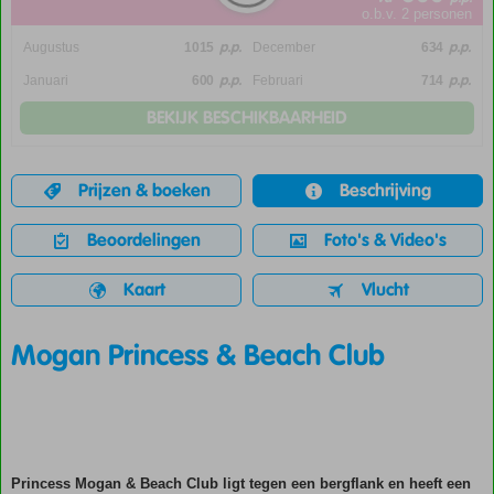
o.b.v. 2 personen
p.p.
p.p.
Augustus
1015
December
634
p.p.
p.p.
Januari
600
Februari
714
BEKIJK BESCHIKBAARHEID
Prijzen & boeken
Beschrijving
Beoordelingen
Foto's & Video's
Kaart
Vlucht
Mogan Princess & Beach Club
Princess Mogan & Beach Club ligt tegen een bergflank en heeft een