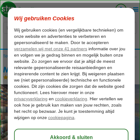
Voelt als thuiskomen...
Home
Spanje
Canarische Eilanden
Gran Canaria
Playa de Taurito
Mogan Princess & Beach Club
Mogan Princess & Beach Club
All Inclusive
-
Hotel