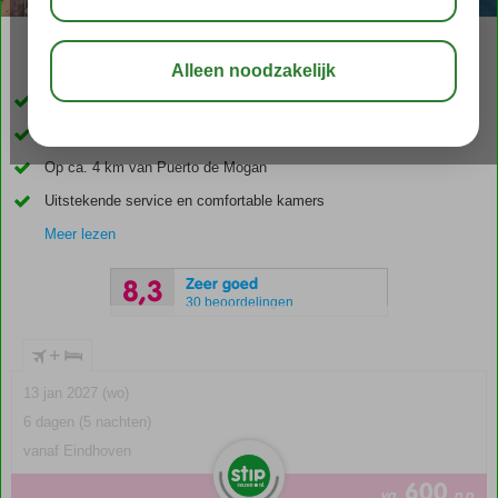
04:20
aug 28°
C
delen
bewaar
Accommodatie met een GSTC erkend duurzaamheidscertificaat
Gelegen tegen een berg met prachtig uitzicht
Op ca. 4 km van Puerto de Mogan
Uitstekende service en comfortable kamers
Meer lezen
Zeer goed
8,3
30 beoordelingen
+
13 jan 2027 (wo)
6 dagen (5 nachten)
vanaf Eindhoven
600
va
p.p.