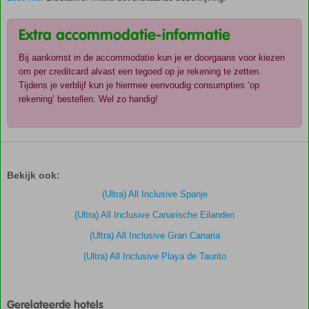
Extra accommodatie-informatie
Bij aankomst in de accommodatie kun je er doorgaans voor kiezen
om per creditcard alvast een tegoed op je rekening te zetten.
Tijdens je verblijf kun je hiermee eenvoudig consumpties ‘op
rekening’ bestellen. Wel zo handig!
De
scores
zijn
Bekijk ook:
door
onze
(Ultra) All Inclusive Spanje
klanten
(Ultra) All Inclusive Canarische Eilanden
gegeven
na
(Ultra) All Inclusive Gran Canaria
hun
(Ultra) All Inclusive Playa de Taurito
verblijf
in
Mogan
Princess
Gerelateerde hotels