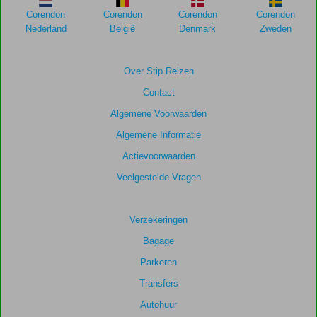
te
Corendon
Corendon
Corendon
Corendon
garanderen.
Nederland
België
Denmark
Zweden
Totale
score
Over Stip Reizen
Contact
Gebaseerd
op:
Algemene Voorwaarden
30
Algemene Informatie
beoordelingen
Actievoorwaarden
Veelgestelde Vragen
Scoreverdeling
Algemene indruk
8,3
Eten
8,2
Ligging
7,7
Kamers
7,6
Verzekeringen
Service
8,7
Kindvriendelijk
7,3
Bagage
Prijs/kwaliteit
8,3
Wifi kwaliteit
5,0
Parkeren
Transfers
Autohuur