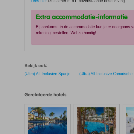
Lees hier
Disclaimer m.b.t. bovenstaande beschrijving.
Extra accommodatie-informatie
Bij aankomst in de accommodatie kun je er doorgaans voo
rekening’ bestellen. Wel zo handig!
De
scores
zijn
Bekijk ook:
door
onze
(Ultra) All Inclusive Spanje
(Ultra) All Inclusive Canarische
klanten
gegeven
na
Gerelateerde hotels
hun
verblijf
in
Servatur
Puerto
Azul