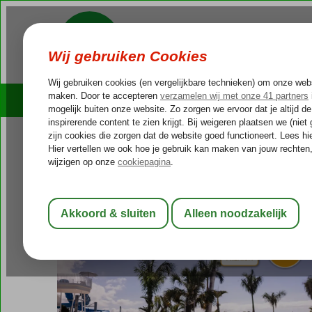
Cruises
Outlet Deals
Spanje
Home
Canarische Eilanden
Gran Canaria
Puerto Rico
Se
Servatur Puerto Azul
Logies en ontbijt
-
Hotel