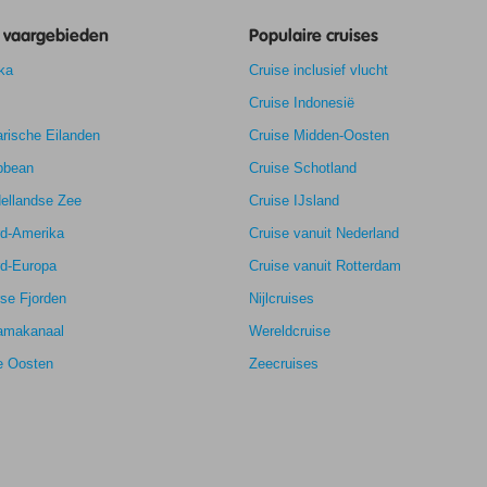
8,3
e vaargebieden
Populaire cruises
8,7
ka
Cruise inclusief vlucht
k
9,0
7,9
Cruise Indonesië
rische Eilanden
Cruise Midden-Oosten
bbean
Cruise Schotland
ellandse Zee
Cruise IJsland
rd-Amerika
Cruise vanuit Nederland
rd-Europa
Cruise vanuit Rotterdam
se Fjorden
Nijlcruises
amakanaal
Wereldcruise
e Oosten
Zeecruises