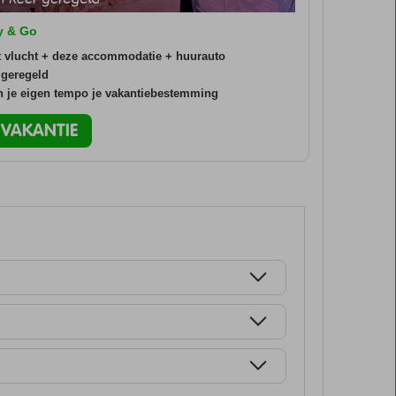
ly & Go
t vlucht + deze accommodatie + huurauto
 geregeld
in je eigen tempo je vakantiebestemming
O VAKANTIE