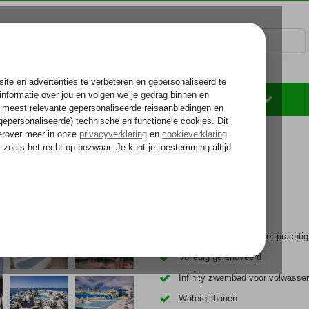
Rondreizen
Zonvakantie
Voelt als thuiskomen...
rvatur Puerto Azul
Gelegen op een klif met prachtig 
Volledig gerenoveerd
Infinity zwembad voor volwasse
Waterglijbanen