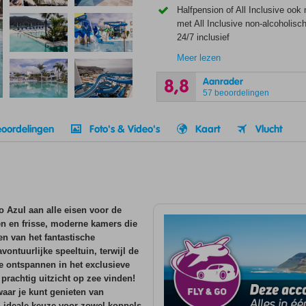
Halfpension of All Inclusive ook 
met All Inclusive non-alcoholisc
24/7 inclusief
Meer lezen
Aanrader
8,8
57 beoordelingen
oordelingen
Foto's & Video's
Kaart
Vlucht
o Azul aan alle eisen voor de
n en frisse, moderne kamers die
en van het fantastische
ontuurlijke speeltuin, terwijl de
 ontspannen in het exclusieve
prachtig uitzicht op zee vinden!
aar je kunt genieten van
 ideale keuze voor zowel koppels