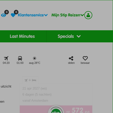
Contact
Registreer
0
0
Klantenservice
Mijn Stip Reizen
Last Minutes
Specials
04:20
01:00
aug 28°
C
delen
bewaar
+
uitzicht
21 apr 2027 (wo)
6 dagen (5 nachten)
vanaf Amsterdam
nen
572
va
p.p.