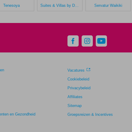
Tenesoya
Suites & Villas by Dunas
Servatur Waikiki
gen
Vacatures
Cookiebeleid
Privacybeleid
Affiliates
Sitemap
nten en Gezondheid
Groepsreizen & Incentives