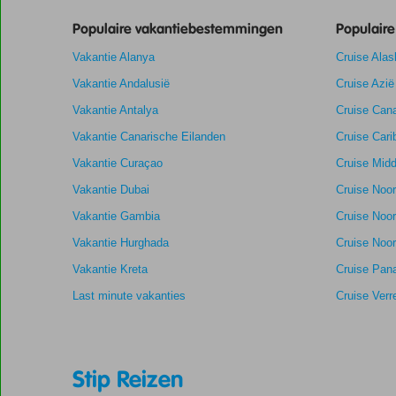
Totale score
8,8
Scoreverdeling
Algemene indruk
8,8
Eten
Populaire vakantiebestemmingen
Populair
Gebaseerd
Ligging
8,2
Kamers
op:
Vakantie Alanya
Cruise Alas
Aanrader
Service
8,9
Kindvriendelij
57
Prijs/kwaliteit
8,4
Wifi kwaliteit
Vakantie Andalusië
Cruise Azië
beoordelingen
Vakantie Antalya
Cruise Cana
Vakantie Canarische Eilanden
Cruise Cari
Vakantie Curaçao
Cruise Midd
Vakantie Dubai
Cruise Noo
Vakantie Gambia
Cruise Noo
Vakantie Hurghada
Cruise Noor
Vakantie Kreta
Cruise Pan
Last minute vakanties
Cruise Verr
Stip Reizen