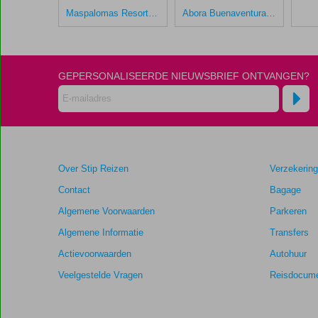
Maspalomas Resort by Dunas
Abora Buenaventura by Lopesan
Scores
die
ouder
zijn
dan
GEPERSONALISEERDE NIEUWSBRIEF ONTVANGEN?
48
maanden
worden
niet
meer
weergegeven
Over Stip Reizen
Verzekerin
om
de
Contact
Bagage
relevantie
Algemene Voorwaarden
Parkeren
van
de
Algemene Informatie
Transfers
getoonde
Actievoorwaarden
Autohuur
scores
te
Veelgestelde Vragen
Reisdocume
garanderen.