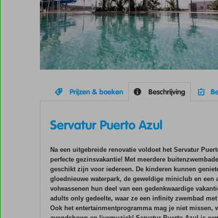
Prijzen & boeken
Beschrijving
Be
Servatur Puerto Azul
Na een uitgebreide renovatie voldoet het Servatur Puert
perfecte gezinsvakantie! Met meerdere buitenzwembade
geschikt zijn voor iedereen. De kinderen kunnen geniet
gloednieuwe waterpark, de geweldige miniclub en een av
volwassenen hun deel van een gedenkwaardige vakantie
adults only gedeelte, waar ze een infinity zwembad met 
Ook het entertainmentprogramma mag je niet missen, w
avondshows en livemuziek! Servatur Puerto Azul is een