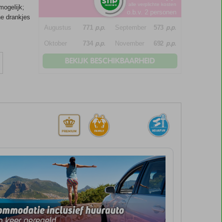
*incl. alle verplichte kosten
mogelijk;
o.b.v. 2 personen
he drankjes
p.p.
p.p.
Augustus
771
September
573
p.p.
p.p.
Oktober
734
November
692
BEKIJK BESCHIKBAARHEID