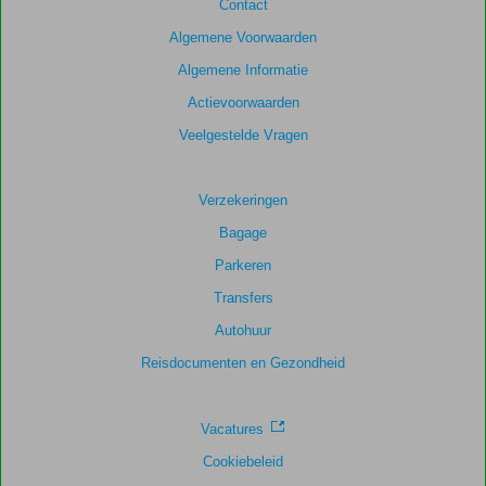
Contact
op:
61
Algemene Voorwaarden
beoordelingen
Algemene Informatie
Actievoorwaarden
Scoreverdeling
Veelgestelde Vragen
Algemene indruk
8,6
Eten
7,9
Ligging
8,0
Kamers
8,7
Service
8,7
Kindvriendelijk
Verzekeringen
8,0
Prijs/kwaliteit
8,1
Wifi kwaliteit
8,4
Bagage
Parkeren
Transfers
Autohuur
Reisdocumenten en Gezondheid
Vacatures
Cookiebeleid