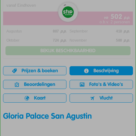
vanaf Eindhoven
502
va
p.p.
o.b.v. 2 personen
p.p.
p.p.
Augustus
887
September
418
p.p.
p.p.
Oktober
724
November
588
BEKIJK BESCHIKBAARHEID
Prijzen & boeken
Beschrijving
Beoordelingen
Foto's & Video's
Kaart
Vlucht
Gloria Palace San Agustin