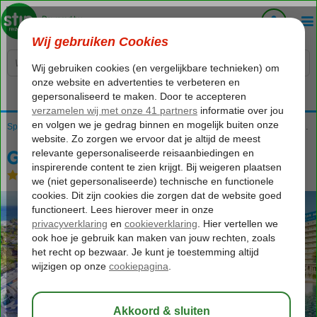
Voelt als thuiskomen...
Home
Spanje
Canarische Eilanden
Gran Canaria
San Agustin
Gloria Palace San Agustin
Gloria Palace San Agustin
Halfpension
-
Hotel