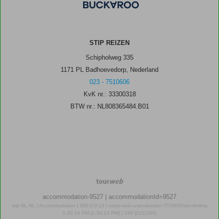
STIP REIZEN
Schipholweg 335
1171 PL Badhoevedorp, Nederland
023 - 7510606
KvK nr.: 33300318
BTW nr.: NL808365484.B01
TourWeb
©
accommodation-9527
| accommodationId=9527
NetMatch
stip-NL-NL | Accommodation | 380.0.0.13 | netm-web-ui-production-7f756f55dd-mm9vq
1:30:14 PM (1:30:14 PM) | 249 (221|168)