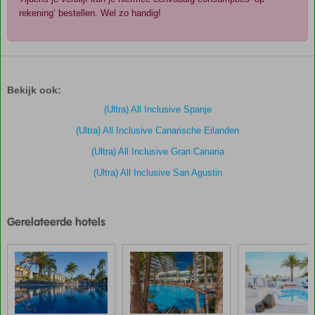
rekening’ bestellen. Wel zo handig!
De
scores
zijn
Bekijk ook:
door
onze
(Ultra) All Inclusive Spanje
klanten
(Ultra) All Inclusive Canarische Eilanden
gegeven
na
(Ultra) All Inclusive Gran Canaria
hun
(Ultra) All Inclusive San Agustin
verblijf
in
Gloria
Palace
Gerelateerde hotels
San
Agustin
Scores
die
ouder