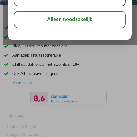
04:20
00:30
aug 28°
C
delen
bewaar
Accommodatie met een GSTC erkend duurzaamheidscertificaat
Nabij het strand, slippers paraat
Nice, juniorsuites met zeezicht
Aanrader: Thalassotherapie
Chill out dakterras met zwembad, 18+
Ook All Inclusive, all good
Meer lezen
Aanrader
8,6
61 beoordelingen
+
10 dec 2026 (do)
5 dagen (4 nachten)