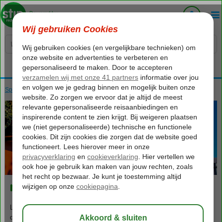
Voelt als thuiskomen...
Spanje
Home
Canarische Eilanden
new region
838
va
p.p.
o.b.v. 2 personen
new region
La Palma is een paradijs voor natuur- en wandelliefhebbers. Denk aan
diepe ravijnen, dichte laurierbossen, kleurrijke vulkanen,