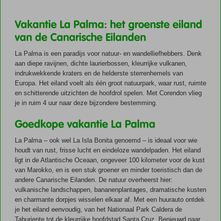
Vakantie La Palma: het groenste eiland
van de Canarische Eilanden
La Palma is een paradijs voor natuur- en wandelliefhebbers. Denk
aan diepe ravijnen, dichte laurierbossen, kleurrijke vulkanen,
indrukwekkende kraters en de helderste sterrenhemels van
Europa. Het eiland voelt als één groot natuurpark, waar rust, ruimte
en schitterende uitzichten de hoofdrol spelen. Met Corendon vlieg
je in ruim 4 uur naar deze bijzondere bestemming.
Goedkope vakantie La Palma
La Palma – ook wel La Isla Bonita genoemd – is ideaal voor wie
houdt van rust, frisse lucht en eindeloze wandelpaden. Het eiland
ligt in de Atlantische Oceaan, ongeveer 100 kilometer voor de kust
van Marokko, en is een stuk groener en minder toeristisch dan de
andere Canarische Eilanden. De natuur overheerst hier:
vulkanische landschappen, bananenplantages, dramatische kusten
en charmante dorpjes wisselen elkaar af. Met een huurauto ontdek
je het eiland eenvoudig, van het Nationaal Park Caldera de
Taburiente tot de kleurrijke hoofdstad Santa Cruz. Benieuwd naar