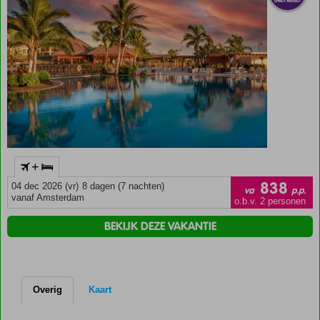
accommodaties is onder andere gelet op de ligging ten opzichte van
stranden, eetgelegenheden en eventuele stadscentra.
+
838
04 dec 2026 (vr)
8 dagen (7 nachten)
va
p.p.
vanaf Amsterdam
o.b.v. 2 personen
BEKIJK DEZE VAKANTIE
Overig
Kaart