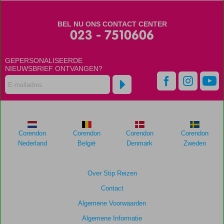
BEL NU ONS CONTACT CENTER
023 - 7510606
GEPERSONALISEERDE
NIEUWSBRIEF ONTVANGEN?
Corendon
Corendon
Corendon
Corendon
Nederland
België
Denmark
Zweden
Over Stip Reizen
Contact
Algemene Voorwaarden
Algemene Informatie