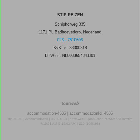
STIP REIZEN
Schipholweg 335
1171 PL Badhoevedorp, Nederland
023 - 7510606
KvK nr.: 33300318
BTW nr.: NL808365484.B01
TourWeb
©
accommodation-4585
| accommodationId=4585
NetMatch
stip-NL-NL | Accommodation | 380.0.0.13 | netm-web-ui-production-7f756f55dd-mm9vq
7:15:03 AM (7:15:03 AM) | 219 (194|168)