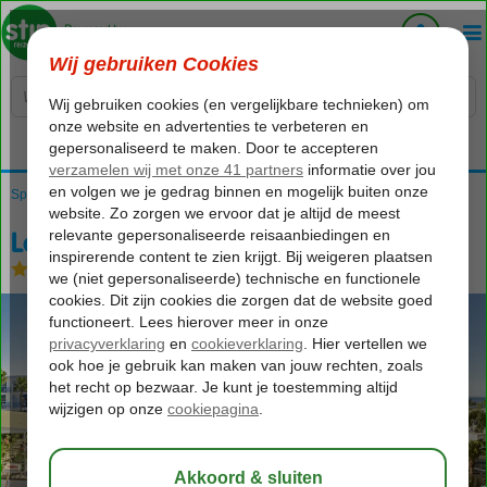
Voelt als thuiskomen...
Spanje
Home
Canarische Eilanden
Lanzarote
Puerto del Carmen
Los Hibiscos
Los Hibiscos
Halfpension
-
Appartement