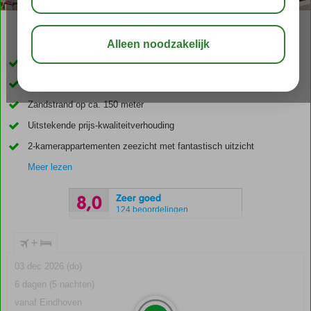
04:30
00:15
aug 28°
C
delen
bewaar
Uitstekende vakantiedeal!
Geliefd complex, midden in het centrum
Zandstrand op ca. 150 meter
Uitstekende prijs-kwaliteitverhouding
2-kamerappartementen zeezicht met fantastisch uitzicht
Meer lezen
Zeer goed
8,0
124 beoordelingen
+
03 dec 2026 (do)
6 dagen (5 nachten)
vanaf Eindhoven