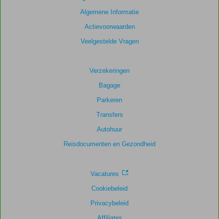
Algemene Informatie
Scoreverdeling
Actievoorwaarden
Algemene indruk
8,0
Eten
7,0
Ligging
8,6
Kamers
7,8
Veelgestelde Vragen
Service
8,4
Kindvriendelijk
5,3
Prijs/kwaliteit
8,1
Wifi kwaliteit
2,9
Verzekeringen
Bagage
Parkeren
Transfers
Autohuur
Reisdocumenten en Gezondheid
Vacatures
Cookiebeleid
Privacybeleid
Affiliates