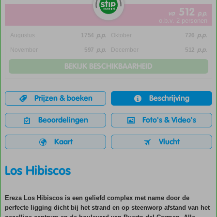
512
va
p.p.
o.b.v. 2 personen
p.p.
p.p.
Augustus
1754
Oktober
726
p.p.
p.p.
November
597
December
512
BEKIJK BESCHIKBAARHEID
Prijzen & boeken
Beschrijving
Beoordelingen
Foto's & Video's
Kaart
Vlucht
Los Hibiscos
Ereza Los Hibiscos is een geliefd complex met name door de
perfecte ligging dicht bij het strand en op steenworp afstand van het