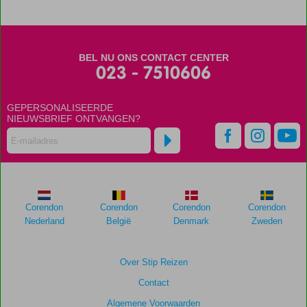
worden
niet
meer
weergegeven
BEL NU ONS CONTACT CENTER
om
023 - 7510606
de
relevantie
van
GEPERSONALISEERDE
de
NIEUWSBRIEF ONTVANGEN?
getoonde
scores
te
garanderen.
Totale
Corendon
Corendon
Corendon
Corendon
score
Nederland
België
Denmark
Zweden
Gebaseerd
op:
Over Stip Reizen
124
Contact
beoordelingen
Algemene Voorwaarden