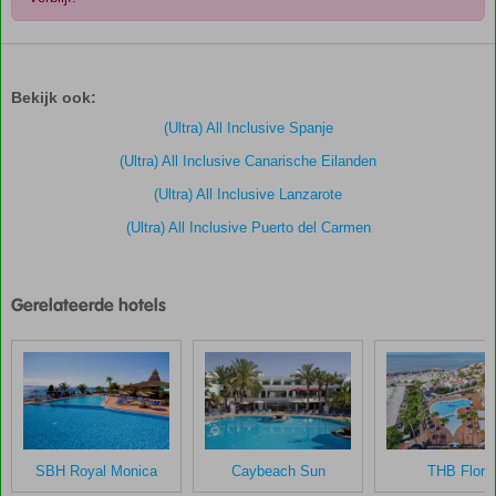
De
scores
zijn
Bekijk ook:
door
onze
(Ultra) All Inclusive Spanje
klanten
(Ultra) All Inclusive Canarische Eilanden
gegeven
na
(Ultra) All Inclusive Lanzarote
hun
(Ultra) All Inclusive Puerto del Carmen
verblijf
in
Los
Hibiscos
Gerelateerde hotels
Scores
die
ouder
zijn
dan
48
SBH Royal Monica
Caybeach Sun
THB Flora
maanden