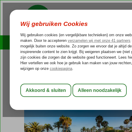
Cruises
Outlet Deals
Spanje
Home
Canarische Eilanden
Tenerife
Playa de las Americas
Sol Tenerife
Logies en ontbijt
-
Hotel