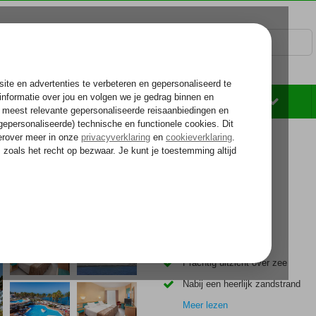
Rondreizen
Zonvakantie
Voelt als thuiskomen...
Sol Tenerife
Gezellig familiehotel
Prachtig uitzicht over zee
Nabij een heerlijk zandstrand
Meer lezen