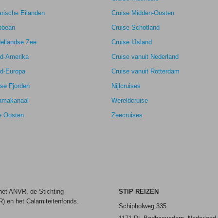
rische Eilanden
Cruise Midden-Oosten
bbean
Cruise Schotland
ellandse Zee
Cruise IJsland
rd-Amerika
Cruise vanuit Nederland
rd-Europa
Cruise vanuit Rotterdam
se Fjorden
Nijlcruises
amakanaal
Wereldcruise
e Oosten
Zeecruises
 het ANVR, de Stichting
STIP REIZEN
) en het Calamiteitenfonds.
Schipholweg 335