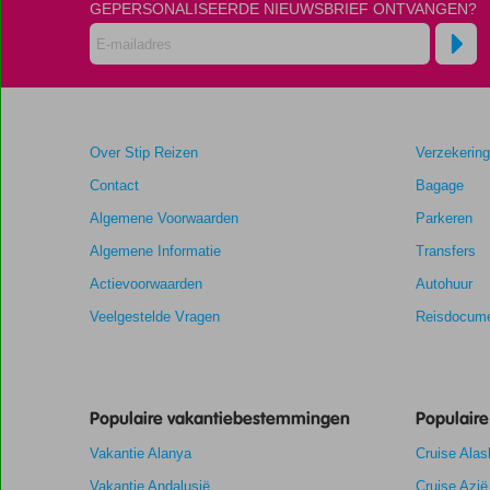
48
GEPERSONALISEERDE NIEUWSBRIEF ONTVANGEN?
maanden
worden
niet
meer
weergegeven
om
Over Stip Reizen
Verzekerin
de
relevantie
Contact
Bagage
van
Algemene Voorwaarden
Parkeren
de
getoonde
Algemene Informatie
Transfers
scores
Actievoorwaarden
Autohuur
te
garanderen.
Veelgestelde Vragen
Reisdocume
7,3
Totale score
Scoreverdeling
Algemene indruk
7,3
Eten
Gebaseerd
Populaire vakantiebestemmingen
Ligging
8,2
Kamers
Populair
op:
Voldoende/goed
Service
8,3
Kindvriendelij
29
Vakantie Alanya
Cruise Alas
Prijs/kwaliteit
7,5
Wifi kwaliteit
beoordelingen
Vakantie Andalusië
Cruise Azië