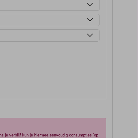
ns je verblijf kun je hiermee eenvoudig consumpties ‘op