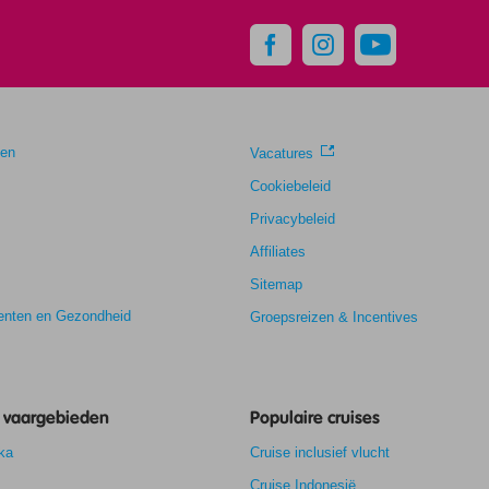
gen
Vacatures
Cookiebeleid
Privacybeleid
Affiliates
Sitemap
nten en Gezondheid
Groepsreizen & Incentives
8,0
e vaargebieden
7,1
Populaire cruises
k
-
ka
Cruise inclusief vlucht
7,4
Cruise Indonesië