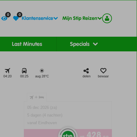
Contact
Registreer
0
0
Klantenservice
Mijn Stip Reizen
Last Minutes
Specials
04:20
00:25
aug 28°
C
delen
bewaar
+
05 dec 2026 (za)
5 dagen (4 nachten)
vanaf Eindhoven
428
va
p.p.