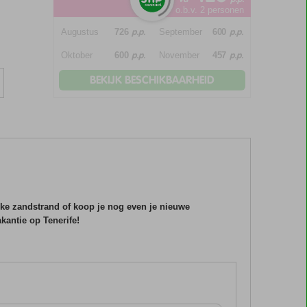
o.b.v. 2 personen
p.p.
p.p.
Augustus
726
September
600
p.p.
p.p.
Oktober
600
November
457
BEKIJK BESCHIKBAARHEID
ijke zandstrand of koop je nog even je nieuwe
kantie op Tenerife!