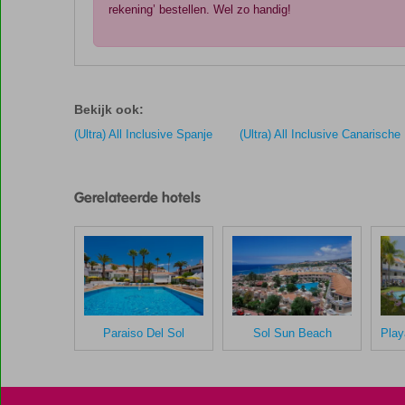
rekening’ bestellen. Wel zo handig!
De
scores
zijn
Bekijk ook:
door
onze
(Ultra) All Inclusive Spanje
(Ultra) All Inclusive Canarische
klanten
gegeven
na
Gerelateerde hotels
hun
verblijf
in
Sol
Tenerife
Scores
Paraiso Del Sol
Sol Sun Beach
die
ouder
zijn
dan