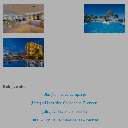
De
scores
zijn
Bekijk ook:
door
onze
(Ultra) All Inclusive Spanje
klanten
(Ultra) All Inclusive Canarische Eilanden
gegeven
na
(Ultra) All Inclusive Tenerife
hun
(Ultra) All Inclusive Playa de las Americas
verblijf
in