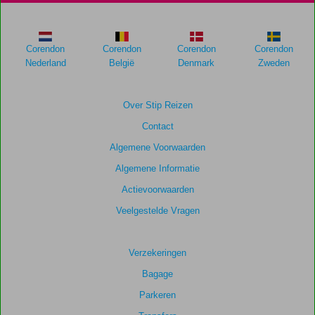
garanderen.
Totale
Corendon
Corendon
Corendon
Corendon
score
Nederland
België
Denmark
Zweden
Gebaseerd
op:
Over Stip Reizen
29
Contact
beoordelingen
Algemene Voorwaarden
Algemene Informatie
Scoreverdeling
Actievoorwaarden
Algemene indruk
7,3
Eten
8,0
Ligging
8,2
Kamers
7,1
Veelgestelde Vragen
Service
8,3
Kindvriendelijk
-
Prijs/kwaliteit
7,5
Wifi kwaliteit
7,4
Verzekeringen
Bagage
Parkeren