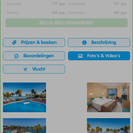
p.p.
p.p.
Augustus
777
September
707
p.p.
p.p.
Oktober
668
November
465
BEKIJK BESCHIKBAARHEID
Prijzen & boeken
Beschrijving
Beoordelingen
Foto's & Video's
Vlucht