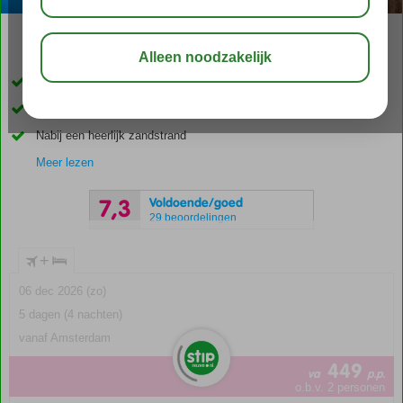
04:20
00:25
aug 28°
C
delen
bewaar
Gezellig familiehotel
Prachtig uitzicht over zee
Nabij een heerlijk zandstrand
Meer lezen
Voldoende/goed
7,3
29 beoordelingen
+
06 dec 2026 (zo)
5 dagen (4 nachten)
vanaf Amsterdam
449
va
p.p.
o.b.v. 2 personen