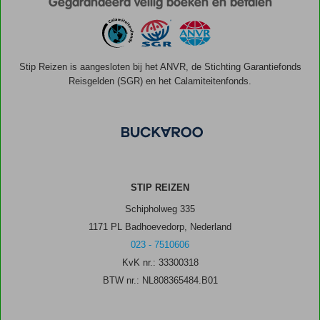
Gegarandeerd veilig boeken en betalen
Stip Reizen is aangesloten bij het ANVR, de Stichting Garantiefonds
Reisgelden (SGR) en het Calamiteitenfonds.
STIP REIZEN
Schipholweg 335
1171 PL Badhoevedorp, Nederland
023 - 7510606
KvK nr.: 33300318
BTW nr.: NL808365484.B01