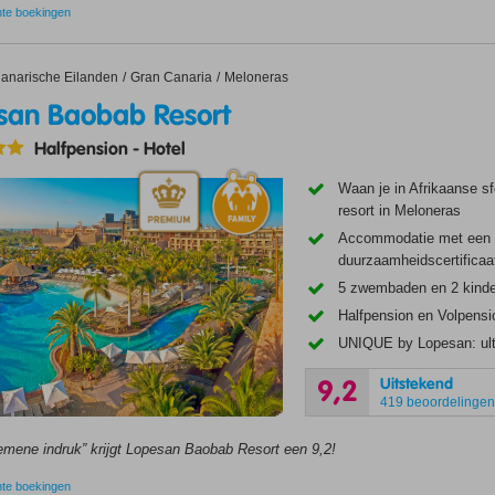
nte boekingen
 Baobab Resort
anarische Eilanden
Gran Canaria
Meloneras
san Baobab Resort
Halfpension
-
Hotel
Waan je in Afrikaanse sfe
resort in Meloneras
Accommodatie met een
duurzaamheidscertificaa
5 zwembaden en 2 kin
Halfpension en Volpensi
UNIQUE by Lopesan: ult
Uitstekend
9,2
419 beoordelinge
emene indruk” krijgt Lopesan Baobab Resort een 9,2!
nte boekingen