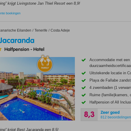
ing” krijgt Livingstone Jan Thiel Resort een 8,9!
ente boekingen
caranda
anarische Eilanden
Tenerife
Costa Adeje
 Jacaranda
Halfpension
-
Hotel
Accommodatie met een
duurzaamheidscertificaa
Uitstekende locatie in C
Playa de Fañabe zandst
4 zwembaden (1 verwarm
Ruime (familie)kamers,
Halfpension of All Inclu
Zeer goed
8,3
812 beoordelinge
ing” krijgt Best Jacaranda een 8,5!