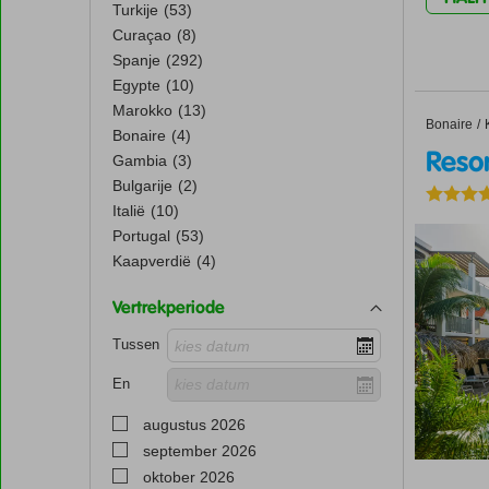
Turkije
(53)
Curaçao
(8)
Spanje
(292)
Egypte
(10)
Marokko
(13)
Bonaire
Resort B
Home
Bonaire
(4)
Reso
Gambia
(3)
Bulgarije
(2)
Italië
(10)
Portugal
(53)
Kaapverdië
(4)
Vertrekperiode
Tussen
En
augustus 2026
september 2026
oktober 2026