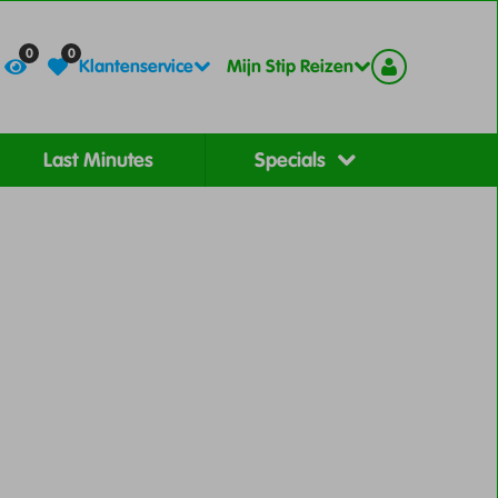
Contact
Registreer
0
0
Klantenservice
Mijn Stip Reizen
Last Minutes
Specials