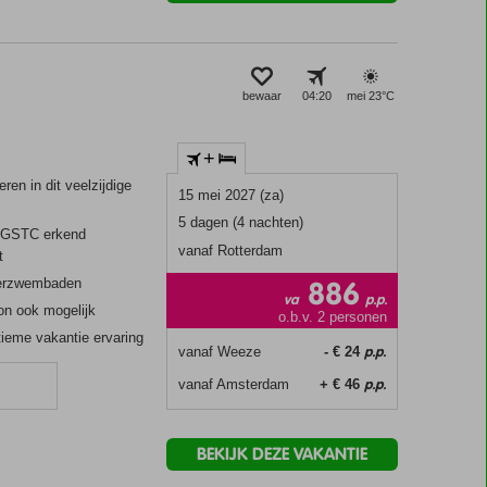
bewaar
04:20
mei 23°
C
+
ren in dit veelzijdige
15 mei 2027 (za)
5 dagen (4 nachten)
 GSTC erkend
vanaf Rotterdam
t
886
derzwembaden
va
p.p.
on ook mogelijk
o.b.v. 2 personen
ieme vakantie ervaring
p.p.
vanaf Weeze
- € 24
p.p.
vanaf Amsterdam
+ € 46
n
BEKIJK DEZE VAKANTIE