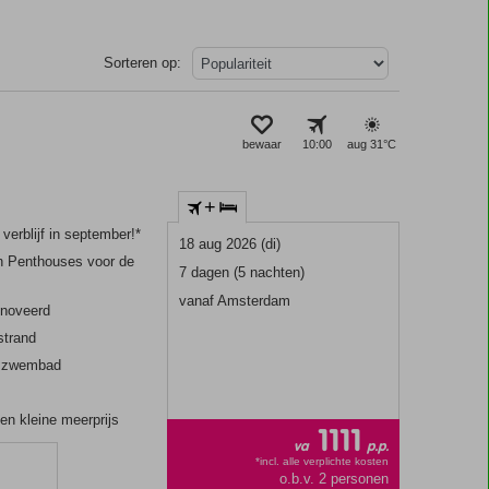
Sorteren op:
bewaar
10:00
aug 31°
C
+
j verblijf in september!*
18 aug 2026 (di)
n Penthouses voor de
7 dagen (5 nachten)
vanaf Amsterdam
enoveerd
strand
et zwembad
en kleine meerprijs
1111
va
p.p.
*incl. alle verplichte kosten
n
o.b.v. 2 personen