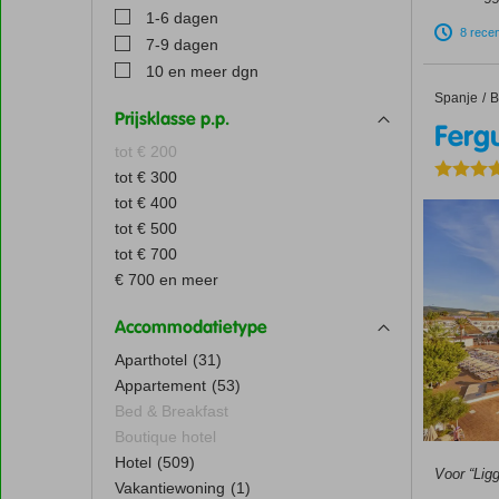
1-6 dagen
8 rece
7-9 dagen
10 en meer dgn
Spanje
Fergus 
Home
B
Prijsklasse p.p.
Ferg
tot € 200
tot € 300
tot € 400
tot € 500
tot € 700
€ 700 en meer
Accommodatietype
Aparthotel
(31)
Appartement
(53)
Bed & Breakfast
Boutique hotel
Hotel
(509)
Voor “Lig
Vakantiewoning
(1)