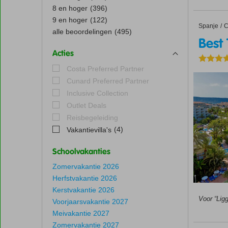
8 en hoger
(396)
9 en hoger
(122)
Spanje
Best Ten
Home
C
alle beoordelingen
(495)
Best 
Acties
Costa Preferred Partner
Cunard Preferred Partner
Inclusive Collection
Outlet Deals
Reisbegeleiding
(4)
Vakantievilla's
Schoolvakanties
Zomervakantie 2026
Herfstvakantie 2026
Kerstvakantie 2026
Voor “Ligg
Voorjaarsvakantie 2027
Meivakantie 2027
Zomervakantie 2027