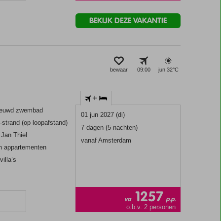
BEKIJK DEZE VAKANTIE
bewaar
09:00
jun 32°
C
+
nieuwd zwembad
01 jun 2027 (di)
-strand (op loopafstand)
7 dagen (5 nachten)
 Jan Thiel
vanaf Amsterdam
n appartementen
illa’s
1257
va
p.p.
n
o.b.v. 2 personen