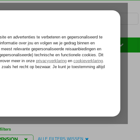
Rondreizen
Zonvakantie
Voelt als thuiskomen...
kantie reizen
tie
fpension
nbiedingen
ilters
PENSION
ALLE FILTERS WISSEN