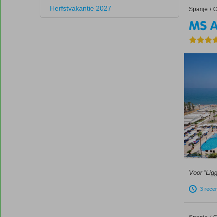
Herfstvakantie 2027
Spanje
MS Ama
Home
C
MS 
Voor “Lig
3 rece