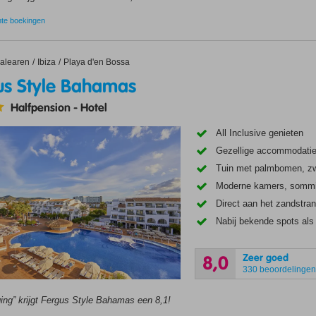
nte boekingen
Style Bahamas
alearen
Ibiza
Playa d'en Bossa
us Style Bahamas
Halfpension
-
Hotel
All Inclusive genieten
Gezellige accommodatie i
Tuin met palmbomen, z
Moderne kamers, sommig
Direct aan het zandstra
Nabij bekende spots als
Zeer goed
8,0
330 beoordelinge
ging” krijgt Fergus Style Bahamas een 8,1!