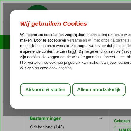
Cruises
Outlet Deals
Reissoort
Home
Va
Fly-Drive vakantie
(130)
Vakan
Stedentrip
(19)
met Hal
Verre reizen
(16)
Winterzonvakantie
(33)
598 aa
Zonvakantie
(573)
Bestemmingen
Gekozen f
Griekenland
(146)
HALF