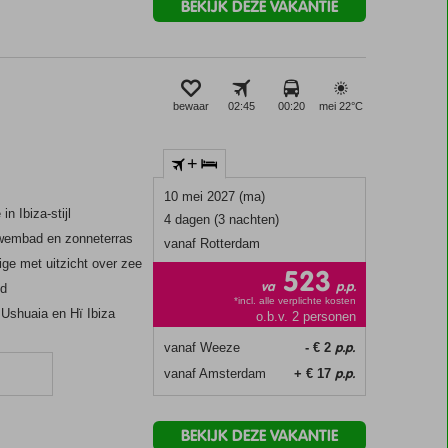
BEKIJK DEZE VAKANTIE
bewaar
02:45
00:20
mei 22°
C
+
10 mei 2027 (ma)
n Ibiza-stijl
4 dagen (3 nachten)
wembad en zonneterras
vanaf Rotterdam
e met uitzicht over zee
523
va
p.p.
nd
*incl. alle verplichte kosten
 Ushuaia en Hï Ibiza
o.b.v. 2 personen
p.p.
vanaf Weeze
- € 2
p.p.
vanaf Amsterdam
+ € 17
n
BEKIJK DEZE VAKANTIE