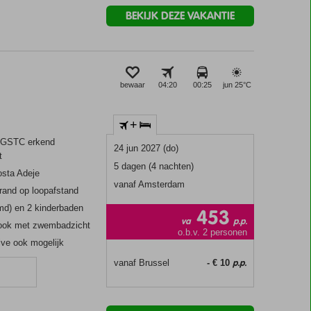
BEKIJK DEZE VAKANTIE
bewaar
04:20
00:25
jun 25°
C
+
 GSTC erkend
24 jun 2027 (do)
t
5 dagen (4 nachten)
osta Adeje
vanaf Amsterdam
rand op loopafstand
d) en 2 kinderbaden
453
va
p.p.
 ook met zwembadzicht
o.b.v. 2 personen
sive ook mogelijk
p.p.
vanaf Brussel
- € 10
n