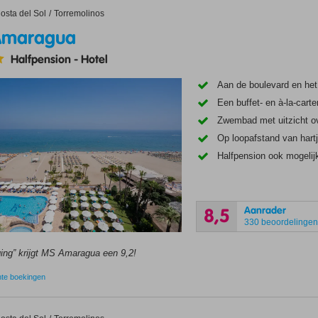
ragua
osta del Sol
Torremolinos
Amaragua
Halfpension
-
Hotel
Aan de boulevard en het
Een buffet- en à-la-carte
Zwembad met uitzicht o
Op loopafstand van hart
Halfpension ook mogelij
Aanrader
8,5
330 beoordelinge
ging” krijgt MS Amaragua een 9,2!
nte boekingen