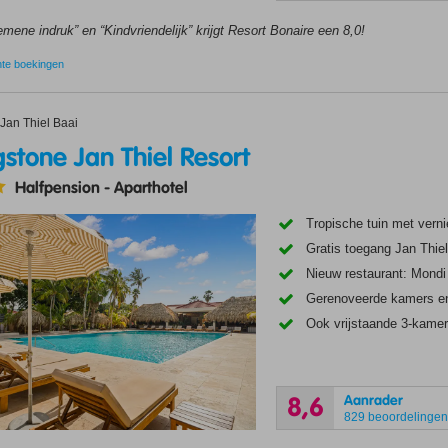
mene indruk” en “Kindvriendelijk” krijgt Resort Bonaire een 8,0!
nte boekingen
one Jan Thiel Resort
Jan Thiel Baai
gstone Jan Thiel Resort
Halfpension
-
Aparthotel
Tropische tuin met ver
Gratis toegang Jan Thiel
Nieuw restaurant: Mondi
Gerenoveerde kamers e
Ook vrijstaande 3-kamerv
Aanrader
8,6
829 beoordelinge