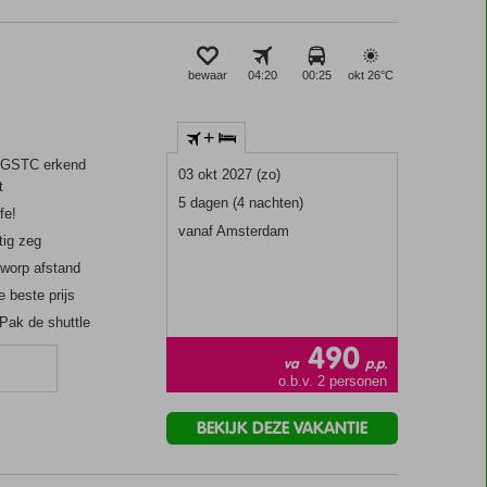
bewaar
04:20
00:25
okt 26°
C
+
 GSTC erkend
03 okt 2027 (zo)
t
5 dagen (4 nachten)
fe!
vanaf Amsterdam
tig zeg
nworp afstand
e beste prijs
Pak de shuttle
490
va
p.p.
n
o.b.v. 2 personen
BEKIJK DEZE VAKANTIE