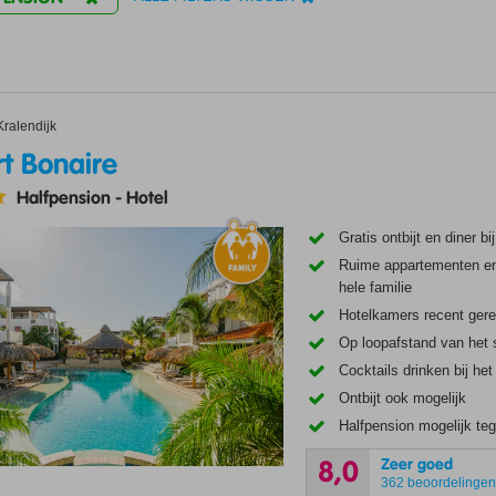
onaire
Kralendijk
rt Bonaire
Halfpension
-
Hotel
Gratis ontbijt en diner bi
Ruime appartementen e
hele familie
Hotelkamers recent ger
Op loopafstand van het 
Cocktails drinken bij h
Ontbijt ook mogelijk
Halfpension mogelijk teg
Zeer goed
8,0
362 beoordelinge