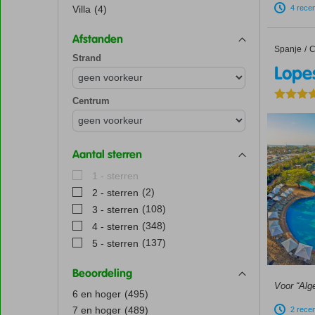
4 rece
Villa
(4)
Afstanden
Spanje
Lopesan
Home
C
Strand
Lope
Centrum
Aantal sterren
1 - sterren
(2)
2 - sterren
(108)
3 - sterren
(348)
4 - sterren
(137)
5 - sterren
Beoordeling
Voor “Alg
6 en hoger
(495)
7 en hoger
(489)
2 rece