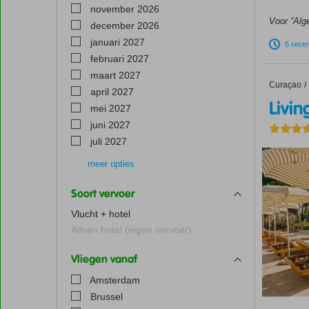
november 2026
Voor “Alge
december 2026
januari 2027
5 rece
februari 2027
maart 2027
Curaçao
Livingst
Home
april 2027
Livin
mei 2027
juni 2027
juli 2027
meer opties
augustus
september
oktober
2027
2027
2027
Soort vervoer
Vlucht + hotel
Alleen hotel (eigen vervoer)
Vliegen vanaf
Amsterdam
Brussel