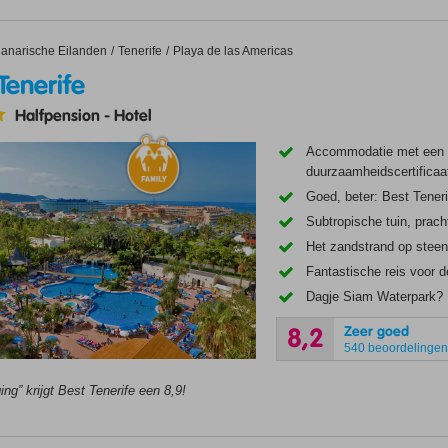
erife
anarische Eilanden
Tenerife
Playa de las Americas
Tenerife
Halfpension
-
Hotel
Accommodatie met een
duurzaamheidscertificaa
Goed, beter: Best Teneri
Subtropische tuin, prach
Het zandstrand op stee
Fantastische reis voor d
Dagje Siam Waterpark? 
Zeer goed
8,2
540 beoordelinge
ing” krijgt Best Tenerife een 8,9!