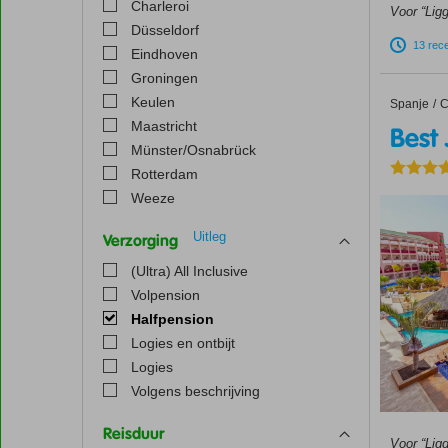
Charleroi
Voor “Ligg
Düsseldorf
13 rec
Eindhoven
Groningen
Keulen
Spanje
Best Ja
Home
C
Maastricht
Best
Münster/Osnabrück
Rotterdam
Weeze
Uitleg
Verzorging
(Ultra) All Inclusive
Volpension
Halfpension
Logies en ontbijt
Logies
Volgens beschrijving
Reisduur
Voor “Ligg