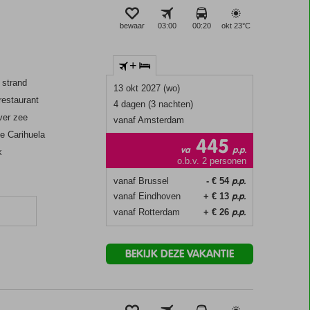
bewaar
03:00
00:20
okt 23°
C
+
 strand
13 okt 2027 (wo)
restaurant
4 dagen (3 nachten)
ver zee
vanaf Amsterdam
je Carihuela
445
va
p.p.
k
o.b.v. 2 personen
p.p.
vanaf Brussel
- € 54
p.p.
vanaf Eindhoven
+ € 13
p.p.
vanaf Rotterdam
+ € 26
n
BEKIJK DEZE VAKANTIE