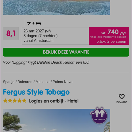
Only
+
Adult:
Zeer goed
min.
740
8,1
26 mrt 2027 (vr)
va
p.p.
477
leeftijd
8 dagen (7 nachten)
*incl. alle verplichte kosten
beoordelingen
vanaf Amsterdam
o.b.v. 2 personen
16
jaar
BEKIJK DEZE VAKANTIE
Modern
resort in
Voor “Ligging” krijgt Balafon Beach Resort een 8,8!
Afrikaanse
stijl
Direct aan
Spanje
Fergus Style Tobago
Home
Balearen
Mallorca
Palma Nova
het
Fergus Style Tobago
zandstrand
Op
Logies en ontbijt
-
Hotel
bewaar
loopafstand
van Kololi