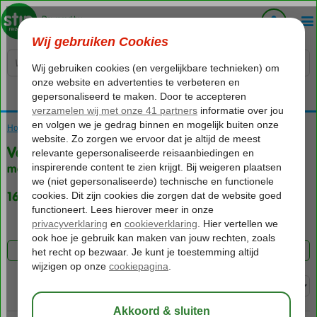
Voelt als thuiskomen...
Home
Vakantie reizen
Vakantie
met Only Adult
169 aanbiedingen
FILTER 169 AANBIEDINGEN
Sorteren op: