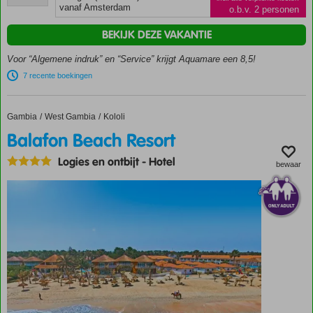
beoordelingen
vanaf Amsterdam
o.b.v. 2 personen
Kleinschalig
hotel
BEKIJK DEZE VAKANTIE
Op
Voor “Algemene indruk” en “Service” krijgt Aquamare een 8,5!
loopafstand
van het
7 recente boekingen
kiezelstrand
Buffet- en à-la-
Gambia
Balafon Beach Resort
Home
West Gambia
Kololi
carterestaurant
Balafon Beach Resort
Shuttleservice
naar Molyvos
Logies en ontbijt
-
Hotel
bewaar