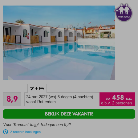
gastvrijheid
Only
adult
hotel;
min.
leeftijd
18
jaar
Only Adult
+
accommodatie;
Aanrader
min. leeftijd is
458
8,9
24 mrt 2027 (wo)
5 dagen (4 nachten)
va
p.p.
160
18 jaar
vanaf Rotterdam
o.b.v. 2 personen
beoordelingen
Gelegen
BEKIJK DEZE VAKANTIE
in Playa
del
Voor “Kamers” krijgt Todoque een 9,2!
Ingles
2 recente boekingen
Kleinschalig