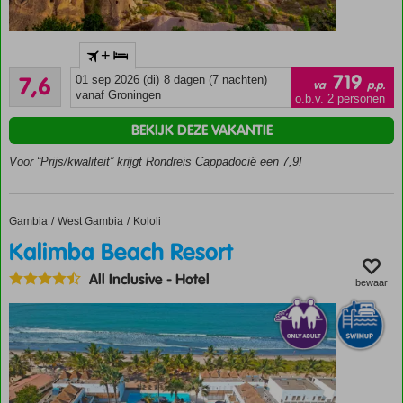
Unieke
+
8-
Goed
daagse
719
7,6
01 sep 2026 (di)
8 dagen (7 nachten)
va
p.p.
142
rondreis
vanaf Groningen
o.b.v. 2 personen
beoordelingen
door
BEKIJK DEZE VAKANTIE
Turkije
Ontdek
Voor “Prijs/kwaliteit” krijgt Rondreis Cappadocië een 7,9!
adembenemend
Cappadocië
Excursiepakket
Gambia
Kalimba Beach Resort
Home
West Gambia
Kololi
€ 179,- p.p.
Kalimba Beach Resort
optioneel
Verblijf
All Inclusive
-
Hotel
bewaar
op
basis
van
Logies
en
Ontbijt