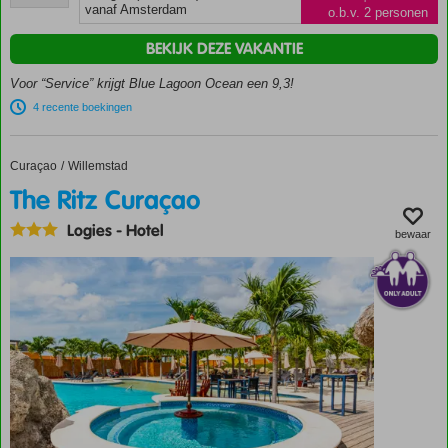
beoordelingen
vanaf Amsterdam
o.b.v. 2 personen
Awards
2023
BEKIJK DEZE VAKANTIE
Accommodatie met een
GSTC erkend
Voor “Service” krijgt Blue Lagoon Ocean een 9,3!
duurzaamheidscertificaat
4 recente boekingen
Only
Adult:
min.
Curaçao
The Ritz Curaçao
Home
Willemstad
leeftijd
The Ritz Curaçao
16
jaar
Logies
-
Hotel
bewaar
Schitterende
accommodatie!
Direct
aan
het
Psalidi
strand