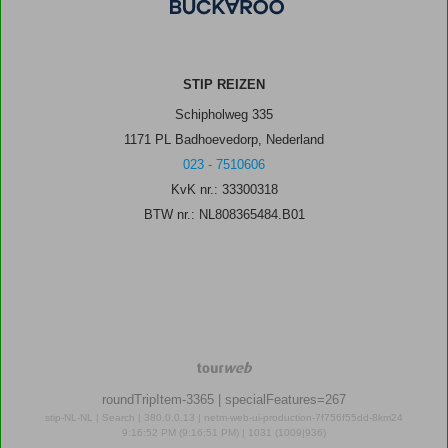
STIP REIZEN
Schipholweg 335
1171 PL Badhoevedorp, Nederland
023 - 7510606
KvK nr.: 33300318
BTW nr.: NL808365484.B01
TourWeb
©
roundTripItem-3365
| specialFeatures=267
NetMatch
stip-NL-NL | Search | 380.0.0.13 | netm-web-ui-production-7f756f55dd-8km24
9:16:52 PM (9:16:51 PM) | 1031 (1009|936)