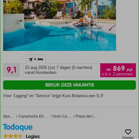
Verblijf
o.b.v.
Logies
ontbijt of
Halfpension
ook
mogelijk
Uniek,
+
historisch
Uitstekend
boutique
869
9,1
23 aug 2026 (zo)
7 dagen (5 nachten)
va
p.p.
240
hotel
vanaf Amsterdam
o.b.v. 2 personen
beoordelingen
Midden in
BEKIJK DEZE VAKANTIE
Otrobanda
Luxe
Voor “Ligging” en “Service” krijgt Kura Botanica een 9,3!
kamers;
elk met
eigen
Todoque
Home
Spanje
Canarische Eilanden
Gran Canaria
Playa del Ingles
karakter
Todoque
Persoonlijke
service en
Logies
bewaar