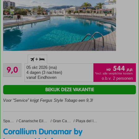
Adults
+
only
Uitstekend
16+
544
9,0
05 okt 2026 (ma)
va
p.p.
69
4 dagen (3 nachten)
Aan het
*incl. alle verplichte kosten
beoordelingen
vanaf Eindhoven
o.b.v. 2 personen
zandstrand
van
BEKIJK DEZE VAKANTIE
Palmanova
Voor “Service” krijgt Fergus Style Tobago een 9,3!
Spectaculair
uitzicht op
het
dakterras
Corallium Dunamar by Lopesan Hotels
Home
Spanje
Canarische Eilanden
Gran Canaria
Playa del Ingles
Halfpension
Corallium Dunamar by
ook