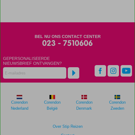
eigen
huisrif
Diverse
restaurants
beschikbaar
BEL NU ONS CONTACT CENTER
023 - 7510606
GEPERSONALISEERDE
NIEUWSBRIEF ONTVANGEN?
Corendon
Corendon
Corendon
Corendon
Nederland
België
Denmark
Zweden
Over Stip Reizen