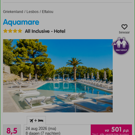
complex
Winkelcentrum
Griekenland
Aquamare
Home
Lesbos
Eftalou
Cita aan de
Aquamare
overkant
All Inclusive
-
Hotel
Verwarmd
bewaar
zwembad
in de
winter
Rustige
+
en
Aanrader
groene
501
8,5
24 aug 2026 (ma)
va
p.p.
408
omgeving
8 dagen (7 nachten)
*incl. alle verplichte kosten