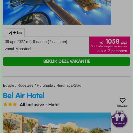
+
1058
06 apr 2027 (di)
8 dagen (7 nachten)
va
p.p.
*incl. alle verplichte kosten
vanaf Maastricht
o.b.v. 2 personen
BEKIJK DEZE VAKANTIE
Egypte
Bel Air Hotel
Home
Rode Zee
Hurghada
Hurghada-Stad
Bel Air Hotel
All Inclusive
-
Hotel
bewaar