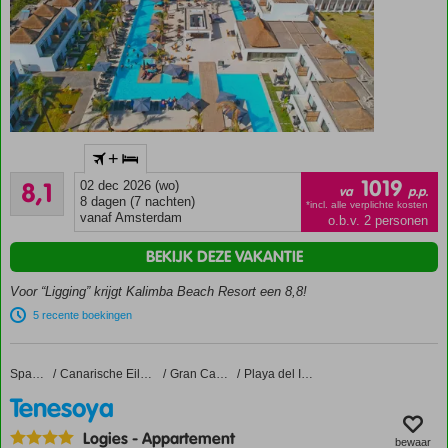
Moderne
+
kamers
Zeer goed
met
1019
8,1
02 dec 2026 (wo)
va
p.p.
768
Afrikaanse
8 dagen (7 nachten)
*incl. alle verplichte kosten
beoordelingen
vanaf Amsterdam
o.b.v. 2 personen
touch
Direct aan
BEKIJK DEZE VAKANTIE
het
zandstrand
Voor “Ligging” krijgt Kalimba Beach Resort een 8,8!
Internationale
5 recente boekingen
en lokale
gerechten
Tenesoya
Home
Spanje
Canarische Eilanden
Gran Canaria
Playa del Ingles
Tip van Cor:
Premiumkamer
Tenesoya
Pool Access
Logies
-
Appartement
Only
bewaar