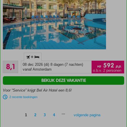
Only
+
Adult:
Zeer goed
min.
592
8,1
08 dec 2026 (di)
8 dagen (7 nachten)
va
p.p.
203
leeftijd
vanaf Amsterdam
o.b.v. 2 personen
beoordelingen
18
BEKIJK DEZE VAKANTIE
jaar
Direct
Voor “Service” krijgt Bel Air Hotel een 8,6!
aan het
2 recente boekingen
strand
en
beschikt
…
1
2
3
4
volgende pagina
over
een