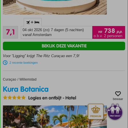
Verblijf in
+
een oude
Voldoende/goed
ijsfabriek!
738
7,1
04 okt 2026 (zo)
7 dagen (5 nachten)
va
p.p.
288
vanaf Amsterdam
Karakteristiek
o.b.v. 2 personen
beoordelingen
hotel vol
BEKIJK DEZE VAKANTIE
historie
Nabij
Voor “Ligging” krijgt The Ritz Curaçao een 7,9!
Willemstad
2 recente boekingen
en
Pietermaai
Eigen
Curaçao
Kura Botanica
Home
Willemstad
Urban
Kura Botanica
Beach
Logies en ontbijt
-
Hotel
Only
bewaar
Adult:
min.
leeftijd
16
jaar