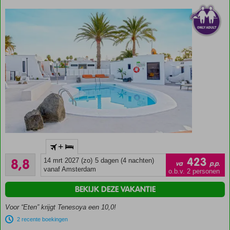
Adult;
min.
leeftijd
16
jaar
Only Adult
+
accommodatie;
Aanrader
min. leeftijd is
423
8,8
14 mrt 2027 (zo)
5 dagen (4 nachten)
va
p.p.
130
18 jaar
vanaf Amsterdam
o.b.v. 2 personen
beoordelingen
Kleinschalig
BEKIJK DEZE VAKANTIE
complex
Op
Voor “Eten” krijgt Tenesoya een 10,0!
loopafstand
2 recente boekingen
van het