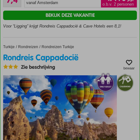
7,4
43
Cappadocië
vanaf Amsterdam
o.b.v. 2 personen
beoordelingen
Overnacht
BEKIJK DEZE VAKANTIE
in unieke
Cave
Voor “Ligging” krijgt Rondreis Cappadocië & Cave Hotels een 8,1!
Hotels
Excursiepakket
€ 179,- p.p.
Turkije
Rondreis Cappadocië
Home
Rondreizen
Rondreizen Turkije
optioneel
Rondreis Cappadocië
Verblijf
op
Zie beschrijving
bewaar
basis
van
Logies
en
Ontbijt