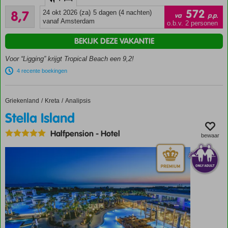
Adult
Aanrader
hotel;
572
8,7
24 okt 2026 (za)
5 dagen (4 nachten)
va
p.p.
267
min.
vanaf Amsterdam
o.b.v. 2 personen
beoordelingen
leeftijd
BEKIJK DEZE VAKANTIE
16
jaar
Voor “Ligging” krijgt Tropical Beach een 9,2!
Direct aan
4 recente boekingen
het
privéstrand
Aan de
Griekenland
Stella Island
Home
Kreta
Analipsis
boulevard
Stella Island
Een
Spa
Halfpension
-
Hotel
bewaar
Center
Groene
tuin met
zwembad