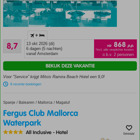
Accommodatie met een
+
GSTC erkend
Aanrader
duurzaamheidscertificaat
868
8,7
13 okt 2026 (di)
va
p.p.
425
6 dagen (5 nachten)
Ideaal
*incl. alle verplichte kosten
beoordelingen
vanaf Amsterdam
o.b.v. 2 personen
voor
families
BEKIJK DEZE VAKANTIE
3 restaurants,
Voor “Service” krijgt Mitsis Ramira Beach Hotel een 9,0!
waaronder 2 à-
la-
8 recente boekingen
carterestaurants
Uitgebreide
Spanje
Fergus Club Mallorca Waterpark
Home
Balearen
Mallorca
Magaluf
Ultra All
Inclusive
Fergus Club Mallorca
Activiteiten
Waterpark
voor jong
en oud
All Inclusive
-
Hotel
bewaar