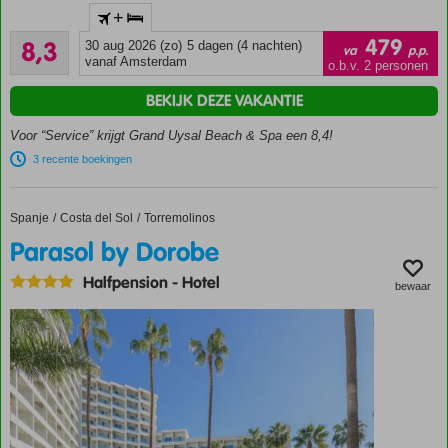
Op
+
steenworp
Zeer goed
afstand
479
8,3
30 aug 2026 (zo)
5 dagen (4 nachten)
va
p.p.
516
van het
vanaf Amsterdam
o.b.v. 2 personen
beoordelingen
strand
BEKIJK DEZE VAKANTIE
Nabij
het
Voor “Service” krijgt Grand Uysal Beach & Spa een 8,4!
centrum
3 recente boekingen
van
Alanya
Ruime
Spanje
Parasol by Dorobe
Home
Costa del Sol
Torremolinos
familiekamers
Parasol by Dorobe
Halfpension
-
Hotel
bewaar