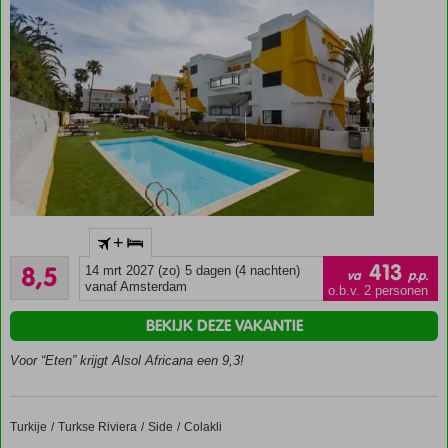
kwaliteitsverhouding!
Heerlijk
all
inclusive!
Op
+
loopafstand
Aanrader
van Playa
413
8,5
14 mrt 2027 (zo)
5 dagen (4 nachten)
va
p.p.
252
del Inglés
vanaf Amsterdam
o.b.v. 2 personen
beoordelingen
Strand
BEKIJK DEZE VAKANTIE
op
slechts
Voor “Eten” krijgt Alsol Africana een 9,3!
500
meter
Kleinschalig
Turkije
Terrace Elite Resort
Home
Turkse Riviera
Side
Colakli
appartementencomplex