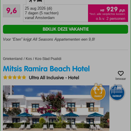
+
Adult:
Uitmuntend
minimale
929
9,6
25 aug 2026 (di)
va
p.p.
105
leeftijd
7 dagen (5 nachten)
*incl. alle verplichte kosten
beoordelingen
vanaf Amsterdam
o.b.v. 2 personen
13 jaar
Kleinschalig
BEKIJK DEZE VAKANTIE
en knus
Voor “Eten” krijgt All Seasons Appartementen een 9,8!
Op
loopafstand
van
Kralendijk
Griekenland
Mitsis Ramira Beach Hotel
Home
Kos
Kos-Stad Psalidi
én het
Mitsis Ramira Beach Hotel
strand
Moderne
Ultra All Inclusive
-
Hotel
bewaar
kamers,
appartementen
en studio's