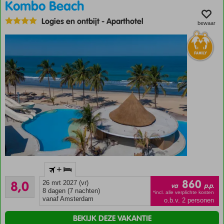
Entertainment,
Kombo Beach
kids clubs en
Logies en ontbijt
-
Aparthotel
splash pool!
bewaar
All
Inclusive
genieten
Direct aan
+
het
Zeer goed
zandstrand
860
8,0
26 mrt 2027 (vr)
va
p.p.
306
8 dagen (7 nachten)
Zwembad
*incl. alle verplichte kosten
beoordelingen
vanaf Amsterdam
o.b.v. 2 personen
met
glijbanen
BEKIJK DEZE VAKANTIE