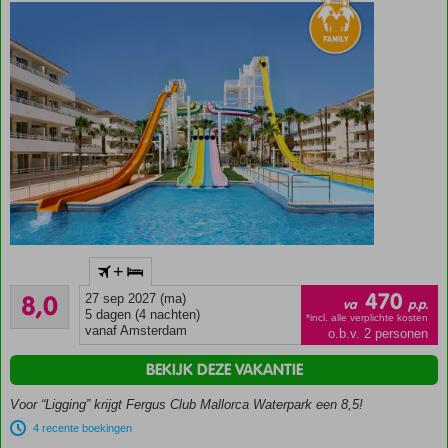
Compleet
+
vernieuwd en
Zeer goed
uniek
470
8,0
27 sep 2027 (ma)
va
p.p.
222
(familie)resort!
5 dagen (4 nachten)
*incl. alle verplichte kosten
beoordelingen
vanaf Amsterdam
o.b.v. 2 personen
Grootste
waterpark
BEKIJK DEZE VAKANTIE
in een
hotel op
Voor “Ligging” krijgt Fergus Club Mallorca Waterpark een 8,5!
de
4 recente boekingen
Balearen