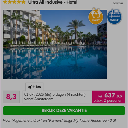
Elke dag wat te
Ultra All Inclusive
-
Hotel
bewaar
doen; uitgebreid
animatieprogramma
Adventure
Park &
Wet 'N
Wild
Aquapark
voor
ultiem
plezier!
Culinair
genieten in
maar liefst 6 à-
Gemoedelijk
la-
+
hotel vlak
carterestaurants
Zeer goed
bij een fijn
637
8,3
01 okt 2026 (do)
5 dagen (4 nachten)
va
p.p.
379
zandstrand
vanaf Amsterdam
o.b.v. 2 personen
beoordelingen
Zwembaden
BEKIJK DEZE VAKANTIE
met
glijbanen
Voor “Algemene indruk” en “Kamers” krijgt My Home Resort een 8,3!
Ultra All