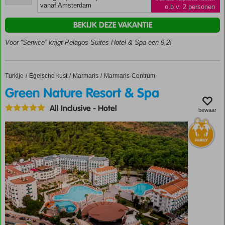
beoordelingen
vanaf Amsterdam
o.b.v. 2 personen
Buffet- en à-la-
carterestaurant
BEKIJK DEZE VAKANTIE
Meerdere
Voor “Service” krijgt Pelagos Suites Hotel & Spa een 9,2!
zwembaden
Activiteiten
voor jong
en oud
Turkije
Green Nature Resort & Spa
Home
Egeische kust
Marmaris
Marmaris-Centrum
Green Nature Resort & Spa
All Inclusive
-
Hotel
bewaar