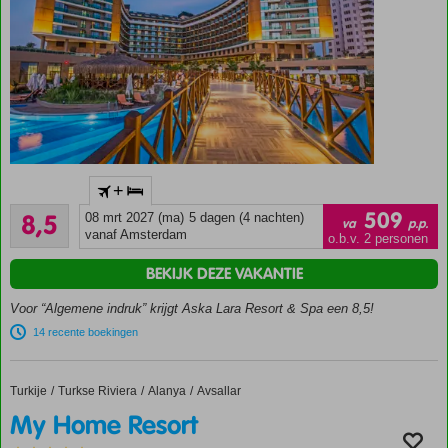
Luxe 5-
+
sterrenhotel
Aanrader
aan
509
8,5
08 mrt 2027 (ma)
5 dagen (4 nachten)
va
p.p.
557
privéstrand
vanaf Amsterdam
o.b.v. 2 personen
beoordelingen
met
BEKIJK DEZE VAKANTIE
fantastisch
aquapark
Voor “Algemene indruk” krijgt Aska Lara Resort & Spa een 8,5!
Accommodatie met een
14 recente boekingen
GSTC erkend
duurzaamheidscertificaat
Voor de
Turkije
My Home Resort
Home
Turkse Riviera
Alanya
Avsallar
perfecte
My Home Resort
familievakantie