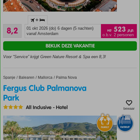
Gelegen in
+
een groen
Zeer goed
dennenbos
523
8,2
01 okt 2026 (do)
6 dagen (5 nachten)
va
p.p.
451
vanaf Amsterdam
Lopend
o.b.v. 2 personen
beoordelingen
óf met
BEKIJK DEZE VAKANTIE
de
gratis
Voor “Service” krijgt Green Nature Resort & Spa een 8,3!
shuttle
service
naar
Spanje
Fergus Club Palmanova Park
Home
Balearen
Mallorca
Palma Nova
het
strand
Fergus Club Palmanova
Zwembad
Park
met 4
glijbanen
All Inclusive
-
Hotel
bewaar
Familiekamers