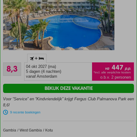
Geheel
+
vernieuwd
Zeer goed
(familie)hotel
447
8,3
04 okt 2027 (ma)
va
p.p.
647
5 dagen (4 nachten)
2 heerlijke
*incl. alle verplichte kosten
beoordelingen
vanaf Amsterdam
o.b.v. 2 personen
zandstranden
op
BEKIJK DEZE VAKANTIE
loopafstand
Voor “Service” en “Kindvriendelijk” krijgt Fergus Club Palmanova Park een
Nabij de
8,6!
gezellige
boulevard
9 recente boekingen
van
Palma
Nova
Gambia
Kombo Beach
Home
West Gambia
Kotu