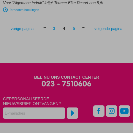
met
Voor “Algemene indruk” krijgt Terrace Elite Resort een 8,5!
glijbanen
9 recente boekingen
Spa &
Wellness
Center
…
…
vorige pagina
3
4
5
volgende pagina
BEL NU ONS CONTACT CENTER
023 - 7510606
GEPERSONALISEERDE
NIEUWSBRIEF ONTVANGEN?