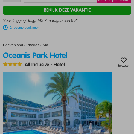
beoordelingen
Een buffet- en
BEKIJK DEZE VAKANTIE
à-la-
carterestaurant
Voor “Ligging” krijgt MS Amaragua een 9,2!
Zwembad
2 recente boekingen
met
uitzicht
over zee
Griekenland
Oceanis Park Hotel
Home
Rhodos
Ixia
Op
Oceanis Park Hotel
loopafstand
van hartje
All Inclusive
-
Hotel
bewaar
Carihuela
Halfpension
ook
mogelijk