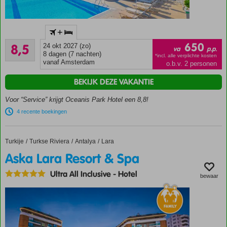
Accommodatie met een
+
GSTC erkend
Aanrader
duurzaamheidscertificaat
650
8,5
24 okt 2027 (zo)
va
p.p.
762
8 dagen (7 nachten)
Nabij
*incl. alle verplichte kosten
beoordelingen
vanaf Amsterdam
o.b.v. 2 personen
het
strand
BEKIJK DEZE VAKANTIE
en
centrum
Voor “Service” krijgt Oceanis Park Hotel een 8,8!
van Ixia
4 recente boekingen
Restaurants
en winkels
op
Turkije
Aska Lara Resort & Spa
Home
Turkse Riviera
Antalya
Lara
loopafstand
Aska Lara Resort & Spa
Buffetrestaurant
Ultra All Inclusive
-
Hotel
met
bewaar
showcooking
Verblijf
op basis
van All
Inclusive