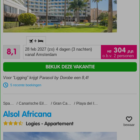
Familiehotel
+
vernieuwd
Zeer goed
in de winter
304
8,1
28 feb 2027 (zo)
4 dagen (3 nachten)
va
p.p.
320
23/24
vanaf Amsterdam
o.b.v. 2 personen
beoordelingen
Op
BEKIJK DEZE VAKANTIE
steenworp
afstand
Voor “Ligging” krijgt Parasol by Dorobe een 8,4!
van het
5 recente boekingen
strand en
de
gezellige
Alsol Africana
Home
Spanje
Canarische Eilanden
Gran Canaria
Playa del Ingles
boulevard
Alsol Africana
Entertainment
voor jong en
Logies
-
Appartement
bewaar
oud
Perfecte prijs-