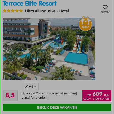
Terrace Elite Resort
Lekker
afkoelen
Ultra All Inclusive
-
Hotel
bewaar
in het
zwembad
Appartementen
aan de
zonzijde!
Ideaal
+
familiehotel
Aanrader
609
8,5
30 aug 2026 (zo)
5 dagen (4 nachten)
Favoriet bij
va
p.p.
669
vanaf Amsterdam
Nederlandse
o.b.v. 2 personen
beoordelingen
reizigers
BEKIJK DEZE VAKANTIE
Zwembad