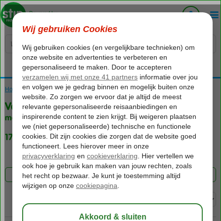
Voelt als thuiskomen...
Home
Vakantie reizen
Vakantie
met vertrek vanaf luchthaven Amsterdam
1738 aanbiedingen
FILTER 1738 AANBIEDINGEN
Sorteren op: