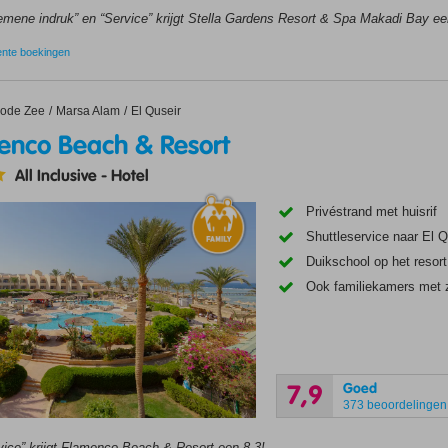
emene indruk” en “Service” krijgt Stella Gardens Resort & Spa Makadi Bay ee
ente boekingen
o Beach & Resort
ode Zee
Marsa Alam
El Quseir
enco Beach & Resort
All Inclusive
-
Hotel
Privéstrand met huisrif
Shuttleservice naar El Q
Duikschool op het resort
Ook familiekamers met 
Goed
7,9
373 beoordelingen
vice” krijgt Flamenco Beach & Resort een 8,3!