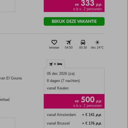
333
va
p.p.
n
o.b.v. 2 personen
BEKIJK DEZE VAKANTIE
bewaar
04:50
00:30
dec 24°
C
+
05 dec 2026 (za)
 van El Gouna
8 dagen (7 nachten)
vanaf Keulen
500
derbad
va
p.p.
o.b.v. 2 personen
p.p.
vanaf Amsterdam
+ € 141
p.p.
vanaf Brussel
+ € 176
n