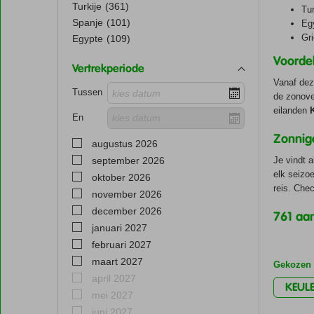
Turkije
(361)
Tur
Spanje
(101)
Eg
Gr
Egypte
(109)
Voorde
Vertrekperiode
Vanaf dez
Tussen
de zonove
eilanden
K
En
Zonnig
augustus 2026
september 2026
Je vindt 
elk seizoe
oktober 2026
reis. Che
november 2026
december 2026
761 aa
januari 2027
februari 2027
maart 2027
Gekozen f
april 2027
KEUL
mei 2027
juni 2027