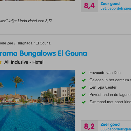
Zeer goed
8,4
591 beoordelinge
ice” krijgt Linda Hotel een 8,5!
a Bungalows El Gouna
ode Zee
Hurghada
El Gouna
rama Bungalows El Gouna
All Inclusive
-
Hotel
Favourite van Don
Gelegen in het centrum
Een Spa Center
Privéstrand in de lagune
Zwembad met apart kin
Zeer goed
8,2
685 beoordelinge