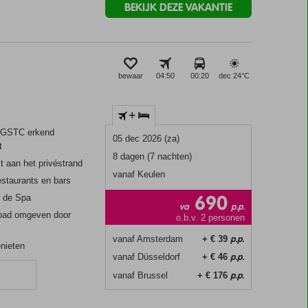
BEKIJK DEZE VAKANTIE
bewaar
04:50
00:20
dec 24°
C
+
 GSTC erkend
05 dec 2026 (za)
t
8 dagen (7 nachten)
ct aan het privéstrand
vanaf Keulen
estaurants en bars
690
n de Spa
va
p.p.
bad omgeven door
o.b.v. 2 personen
p.p.
vanaf Amsterdam
+ € 39
enieten
p.p.
vanaf Düsseldorf
+ € 46
p.p.
vanaf Brussel
+ € 176
n