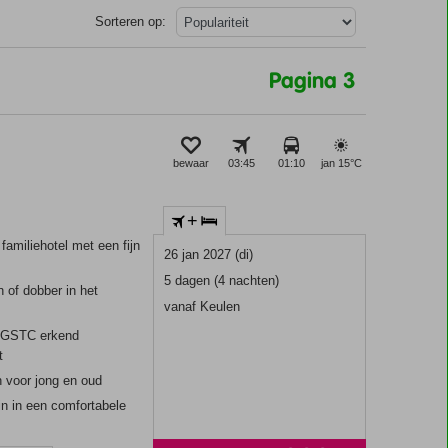
Sorteren op:
Pagina 3
bewaar
03:45
01:10
jan 15°
C
+
 familiehotel met een fijn
26 jan 2027 (di)
5 dagen (4 nachten)
 of dobber in het
vanaf Keulen
 GSTC erkend
t
n voor jong en oud
zin in een comfortabele