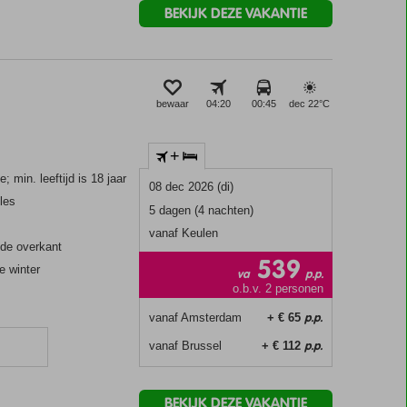
BEKIJK DEZE VAKANTIE
bewaar
04:20
00:45
dec 22°
C
+
 min. leeftijd is 18 jaar
08 dec 2026 (di)
les
5 dagen (4 nachten)
vanaf Keulen
 de overkant
539
 winter
va
p.p.
o.b.v. 2 personen
p.p.
vanaf Amsterdam
+ € 65
p.p.
vanaf Brussel
+ € 112
n
BEKIJK DEZE VAKANTIE