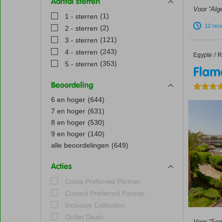
Aantal sterren
Voor “Alg
(1)
1 - sterren
12 rec
(2)
2 - sterren
(121)
3 - sterren
(243)
4 - sterren
Egypte
Flamenc
Home
R
(353)
5 - sterren
Flam
Beoordeling
6 en hoger
(644)
7 en hoger
(631)
8 en hoger
(530)
9 en hoger
(140)
alle beoordelingen
(649)
Acties
Costa Preferred Partner
Cunard Preferred Partner
Inclusive Collection
Outlet Deals
Voor “Ser