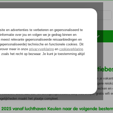
Rondreizen
Zonvakantie
Voelt als thuiskomen...
kantie reizen
f luchthaven Keulen naar je vakantieb
n de grensstreek van Duitsland dan is het een overweging waard om je vakan
ze regionale luchthaven, dan geniet je van een kortere reistijd en lagere reisk
e en overzichtelijke luchthaven. Dus: kortere wachtrijen bij het inchecken en
voorzien. Denk aan eet- en drinkgelegenheden, duty free shops, gratis wifi 
gelijkheden maakt het plaatje compleet.
in 2025 vanaf luchthaven Keulen naar de volgende beste