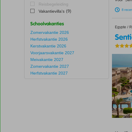
Reisbegeleiding
8 rece
(9)
Vakantievilla's
Schoolvakanties
Egypte
Sentido
Home
R
Zomervakantie 2026
Sent
Herfstvakantie 2026
Kerstvakantie 2026
Voorjaarsvakantie 2027
Meivakantie 2027
Zomervakantie 2027
Herfstvakantie 2027