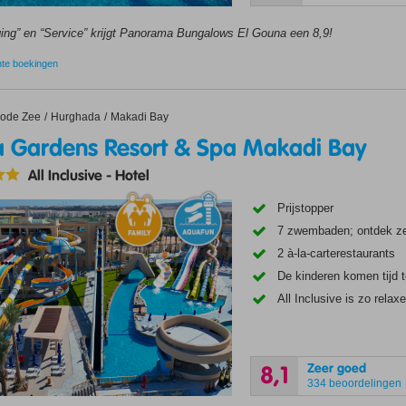
ging” en “Service” krijgt Panorama Bungalows El Gouna een 8,9!
nte boekingen
ardens Resort & Spa Makadi Bay
ode Zee
Hurghada
Makadi Bay
la Gardens Resort & Spa Makadi Bay
All Inclusive
-
Hotel
Prijstopper
7 zwembaden; ontdek ze
2 à-la-carterestaurants
De kinderen komen tijd t
All Inclusive is zo relax
Zeer goed
8,1
334 beoordelingen