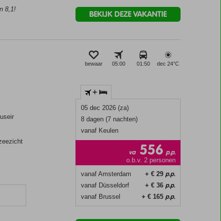
n 8,1!
BEKIJK DEZE VAKANTIE
bewaar
05:00
01:50
dec 24°
C
+
05 dec 2026 (za)
useir
8 dagen (7 nachten)
vanaf Keulen
zeezicht
556
va
p.p.
o.b.v. 2 personen
p.p.
vanaf Amsterdam
+ € 29
p.p.
vanaf Düsseldorf
+ € 36
p.p.
vanaf Brussel
+ € 165