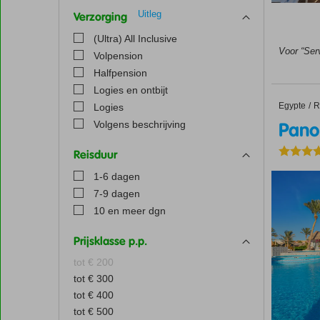
Uitleg
Verzorging
(Ultra) All Inclusive
Voor “Serv
Volpension
Halfpension
Logies en ontbijt
Egypte
Panoram
Home
R
Logies
Volgens beschrijving
Pano
Reisduur
1-6 dagen
7-9 dagen
10 en meer dgn
Prijsklasse p.p.
tot € 200
tot € 300
tot € 400
tot € 500