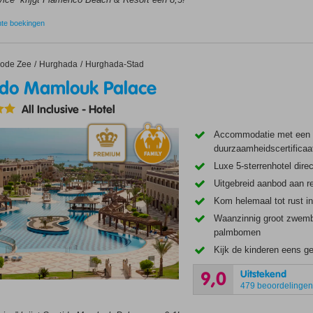
nte boekingen
 Mamlouk Palace
ode Zee
Hurghada
Hurghada-Stad
ido Mamlouk Palace
All Inclusive
-
Hotel
Accommodatie met een
duurzaamheidscertificaa
Luxe 5-sterrenhotel dire
Uitgebreid aanbod aan r
Kom helemaal tot rust i
Waanzinnig groot zwem
palmbomen
Kijk de kinderen eens g
Uitstekend
9,0
479 beoordelinge