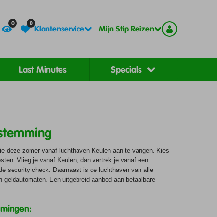
Contact
Registreer
0
0
Klantenservice
Mijn Stip Reizen
Last Minutes
Specials
estemming
tie deze zomer vanaf luchthaven Keulen aan te vangen. Kies
osten. Vlieg je vanaf Keulen, dan vertrek je vanaf een
 de security check. Daarnaast is de luchthaven van alle
en geldautomaten. Een uitgebreid aanbod aan betaalbare
mmingen: