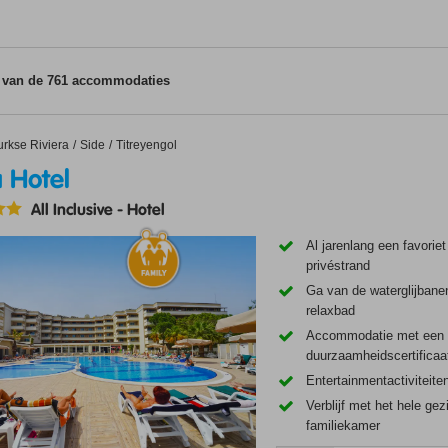
5 van de 761 accommodaties
tel
urkse Riviera
Side
Titreyengol
 Hotel
All Inclusive
-
Hotel
Al jarenlang een favoriet
privéstrand
Ga van de waterglijbanen
relaxbad
Accommodatie met een
duurzaamheidscertificaa
Entertainmentactiviteite
Verblijf met het hele ge
familiekamer