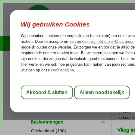
Cruises
Outlet Deals
Reissoort
Home
Va
Vana
Cruise
(34)
Fly-Drive vakantie
(124)
Woon je i
Stedentrip
(31)
je voor de
Winterzonvakantie
(28)
middelgrot
Zonvakantie
(704)
gemakken 
parkeermo
Bestemmingen
Vlieg 
Griekenland
(190)