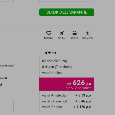
BEKIJK DEZE VAKANTIE
bewaar
04:50
00:45
dec 24°
C
+
05 dec 2026 (za)
 allemaal
8 dagen (7 nachten)
vanaf Keulen
ekort
626
va
p.p.
ed
o.b.v. 2 personen
p.p.
vanaf Amsterdam
+ € 39
p.p.
vanaf Düsseldorf
+ € 46
p.p.
vanaf Brussel
+ € 176