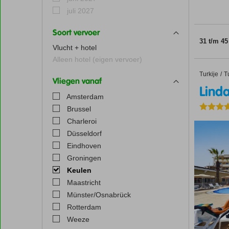
juli 2027
Soort vervoer
31 t/m 4
Vlucht + hotel
Alleen hotel (eigen vervoer)
Turkije
Linda Ho
Home
T
Vliegen vanaf
Linda
Amsterdam
Brussel
Charleroi
Düsseldorf
Eindhoven
Groningen
Keulen
Maastricht
Münster/Osnabrück
Rotterdam
Weeze