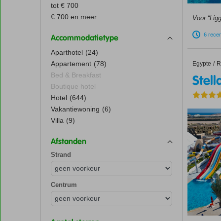
tot € 700
€ 700 en meer
Voor “Lig
6 rece
Accommodatietype
Aparthotel
(24)
Appartement
(78)
Egypte
Stella G
Home
R
Bed & Breakfast
Stel
Boutique hotel
Hotel
(644)
Vakantiewoning
(6)
Villa
(9)
Afstanden
Strand
Centrum