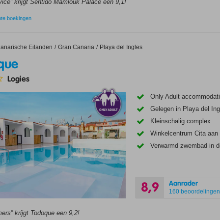
vice” krijgt Sentido Mamlouk Palace een 9,1!
nte boekingen
anarische Eilanden
Gran Canaria
Playa del Ingles
que
Logies
Only Adult accommodatie;
Gelegen in Playa del Ing
Kleinschalig complex
Winkelcentrum Cita aan
Verwarmd zwembad in de
Aanrader
8,9
160 beoordelinge
ers” krijgt Todoque een 9,2!