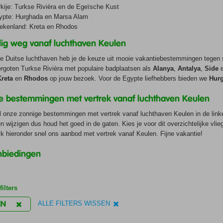
kije: Turkse Rivièra en de Egeïsche Kust
ypte: Hurghada en Marsa Alam
iekenland: Kreta en Rhodos
lig weg vanaf luchthaven Keulen
e Duitse luchthaven heb je de keuze uit mooie vakantiebestemmingen tegen sc
rgoten Turkse Rivièra met populaire badplaatsen als
Alanya
,
Antalya
,
Side
reta
en
Rhodos
op jouw bezoek. Voor de Egypte liefhebbers bieden we
Hur
e bestemmingen met vertrek vanaf luchthaven Keulen
al onze zonnige bestemmingen met vertrek vanaf luchthaven Keulen in de 
n wijzigen dus houd het goed in de gaten. Kies je voor dit overzichtelijke vlie
ck hieronder snel ons aanbod met vertrek vanaf Keulen. Fijne vakantie!
nbiedingen
ilters
EN
ALLE FILTERS WISSEN