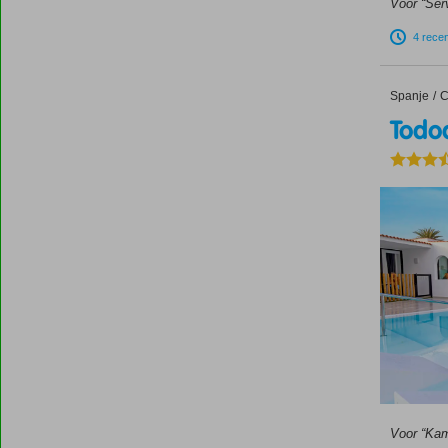
Voor “Ser
4 rece
Spanje
Todoque
Home
C
Todo
Voor “Kam