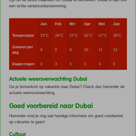
een echte winterzonbestemming.
Jan
Feb
Mrt
Apr
Mei
Jun
Jul
Temperatuur
23°C
24°C
27°C
32°C
37°C
38°C
40°
Zonuren per
8
8
9
10
11
12
11
dag
Dagen regen
3
3
5
3
0
0
1
Actuele weersverwachting Dubai
Ga je binnenkort op vakantie naar Dubai? Check dan hieronder de
actuele weersverwachting.
Goed voorbereid naar Dubai
Hieronder vind je nog wat handige informatie om goed voorbereid
op vakantie te gaan!
Cultuur