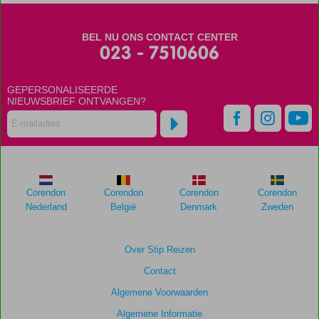
BEL NU ONS CONTACT CENTER
023 - 7510606
GEPERSONALISEERDE
NIEUWSBRIEF ONTVANGEN?
Corendon
Corendon
Corendon
Corendon
Nederland
België
Denmark
Zweden
Over Stip Reizen
Contact
Algemene Voorwaarden
Algemene Informatie