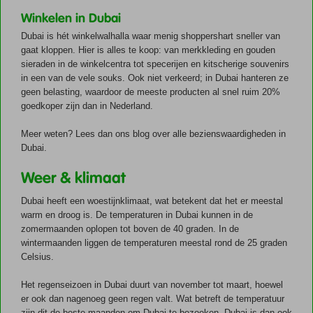
Winkelen in Dubai
Dubai is hét winkelwalhalla waar menig shoppershart sneller van
gaat kloppen. Hier is alles te koop: van merkkleding en gouden
sieraden in de winkelcentra tot specerijen en kitscherige souvenirs
in een van de vele souks. Ook niet verkeerd; in Dubai hanteren ze
geen belasting, waardoor de meeste producten al snel ruim 20%
goedkoper zijn dan in Nederland.
Meer weten? Lees dan ons blog over alle bezienswaardigheden in
Dubai.
Weer & klimaat
Dubai heeft een woestijnklimaat, wat betekent dat het er meestal
warm en droog is. De temperaturen in Dubai kunnen in de
zomermaanden oplopen tot boven de 40 graden. In de
wintermaanden liggen de temperaturen meestal rond de 25 graden
Celsius.
Het regenseizoen in Dubai duurt van november tot maart, hoewel
er ook dan nagenoeg geen regen valt. Wat betreft de temperatuur
zijn dit de beste maanden om Dubai te bezoeken. Dubai is dan ook