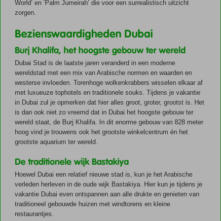
Cultuur
World’ en ‘Palm Jumeirah’ die voor een surrealistisch uitzicht
zorgen.
Dubai is een stad met een rijke en diverse cultuur. De stad is gelegen
in de Verenigde Arabische Emiraten, een land met een lange
Bezienswaardigheden Dubai
geschiedenis en een sterk verbondenheid met de Islam. De Islam
Daarnaast is Dubai ook een belangrijke handelsstad, wat heeft geleid
Burj Khalifa, het hoogste gebouw ter wereld
beïnvloedt veel aspecten van het dagelijks leven in Dubai, zoals de
tot een diverse bevolking met mensen uit alle hoeken van de wereld.
Feestdagen
manier waarop mensen kleden, eten en bidden.
Dit heeft geleid tot culturele invloeden uit verschillende delen van de
Dubai Stad is de laatste jaren veranderd in een moderne
wereld.
wereldstad met een mix van Arabische normen en waarden en
Dubai volgt de traditionele feestdagen van de Koran. De volgende
westerse invloeden. Torenhoge wolkenkrabbers wisselen elkaar af
belangrijke feestdagen worden ieder jaar gevierd. De data voor 2025
met luxueuze tophotels en traditionele souks. Tijdens je vakantie
zijn als volgt:
1 januari: Nieuwjaarsdag
in Dubai zul je opmerken dat hier alles groot, groter, grootst is. Het
28 februari t/m 29 maart: Ramadan
is dan ook niet zo vreemd dat in Dubai het hoogste gebouw ter
30 maart: Eid Al Fitr (Suikerfeest)
Munteenheid
wereld staat, de Burj Khalifa. In dit enorme gebouw van 828 meter
5 juni: Arafat dag
hoog vind je trouwens ook het grootste winkelcentrum én het
5 juni t/m 8 juni: Eid al-Adha (Offerfeest)
In Dubai wordt betaald met de Dirham. De officiële afkorting van de
grootste aquarium ter wereld.
26 juni: Al-Hijra (Islamitisch nieuw jaar)
Dirham is AED, maar in winkels kun je ook de afkortingen "Dh" of
4 september t/m 5 september: Mawlid an-Nabi (geboortedag
Alarmnummers
"Dhs" tegenkomen. Het gaat hier allemaal om dezelfde munteenheid.
De traditionele wijk Bastakiya
van de profeet Mohammed)
De Dirham is gekoppeld aan de Amerikaanse Dollar. Eén Dirham is
Algemeen: 999
30 november: Herdenkingsdag
Hoewel Dubai een relatief nieuwe stad is, kun je het Arabische
ongeveer 0,23 euro (Juni 2025).
Politie: 999
2 december: Nationale dag
verleden herleven in de oude wijk Bastakiya. Hier kun je tijdens je
Ambulance: 998
vakantie Dubai even ontspannen aan alle drukte en genieten van
Brandweer: 997
traditioneel gebouwde huizen met windtorens en kleine
restaurantjes.