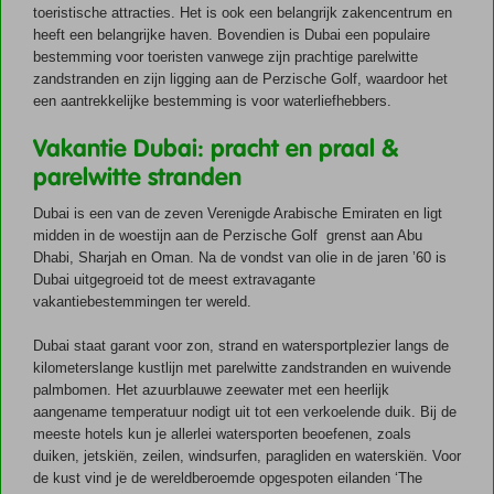
toeristische attracties. Het is ook een belangrijk zakencentrum en
Nederland.
Dubai heeft een woestijnklimaat, wat betekent dat het er meestal
heeft een belangrijke haven. Bovendien is Dubai een populaire
warm en droog is. De temperaturen in Dubai kunnen in de
bestemming voor toeristen vanwege zijn prachtige parelwitte
zomermaanden oplopen tot boven de 40 graden. In de wintermaanden
Het regenseizoen in Dubai duurt van november tot maart, hoewel er
zandstranden en zijn ligging aan de Perzische Golf, waardoor het
ook dan nagenoeg geen regen valt. Wat betreft de temperatuur zijn dit
liggen de temperaturen meestal rond de 25 graden Celsius.
een aantrekkelijke bestemming is voor waterliefhebbers.
de beste maanden om Dubai te bezoeken. Dubai is dan ook een echte
Vakantie Dubai: pracht en praal &
winterzonbestemming.
Jan
Feb
Mrt
Apr
Mei
Jun
Jul
parelwitte stranden
Temperatuur
23°C
24°C
27°C
32°C
37°C
38°C
40°C
Dubai is een van de zeven Verenigde Arabische Emiraten en ligt
Zonuren per
midden in de woestijn aan de Perzische Golf grenst aan Abu
8
8
9
10
11
12
11
dag
Dhabi, Sharjah en Oman. Na de vondst van olie in de jaren ’60 is
Dubai uitgegroeid tot de meest extravagante
Dagen regen
3
3
5
3
0
0
1
vakantiebestemmingen ter wereld.
Actuele weersverwachting Dubai
Dubai staat garant voor zon, strand en watersportplezier langs de
kilometerslange kustlijn met parelwitte zandstranden en wuivende
Ga je binnenkort op vakantie naar Dubai? Check dan hieronder de
palmbomen. Het azuurblauwe zeewater met een heerlijk
actuele weersverwachting.
aangename temperatuur nodigt uit tot een verkoelende duik. Bij de
Goed voorbereid naar Dubai
meeste hotels kun je allerlei watersporten beoefenen, zoals
duiken, jetskiën, zeilen, windsurfen, paragliden en waterskiën. Voor
Hieronder vind je nog wat handige informatie om goed voorbereid op
de kust vind je de wereldberoemde opgespoten eilanden ‘The
vakantie te gaan!