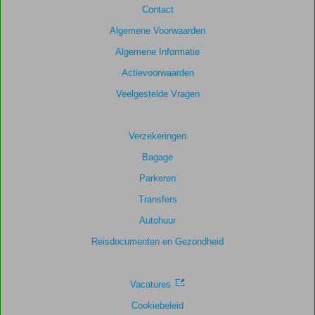
Contact
48
maanden
Algemene Voorwaarden
worden
Algemene Informatie
niet
meer
Actievoorwaarden
weergegeven
Veelgestelde Vragen
om
de
relevantie
Verzekeringen
van
de
Bagage
getoonde
Parkeren
scores
te
Transfers
garanderen.
Autohuur
Reisdocumenten en Gezondheid
Totale
score
Gebaseerd
Vacatures
op:
Cookiebeleid
9