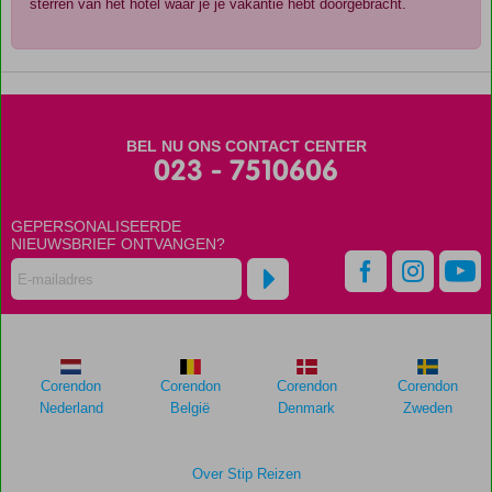
sterren van het hotel waar je je vakantie hebt doorgebracht.
De
scores
zijn
door
BEL NU ONS CONTACT CENTER
onze
023 - 7510606
klanten
gegeven
na
GEPERSONALISEERDE
hun
NIEUWSBRIEF ONTVANGEN?
verblijf
in
Crowne
Plaza
Deira
Corendon
Corendon
Corendon
Corendon
Scores
Nederland
België
Denmark
Zweden
die
ouder
zijn
Over Stip Reizen
dan