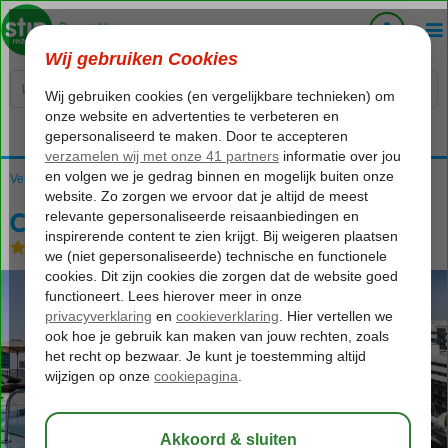
Voelt als thuiskomen...
Verenigde Arabische Emiraten
Home
Dubai
Dubai Stad
Crowne Plaza Deira
Crowne Plaza Deira
Logies en ontbijt
-
Hotel