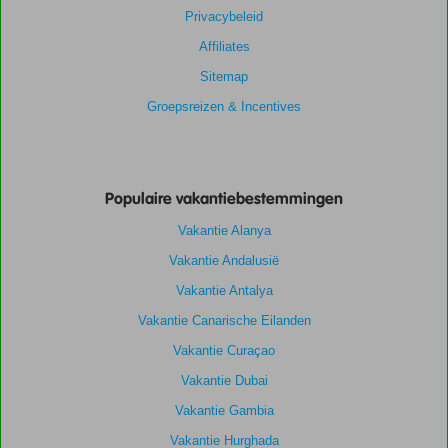
beoordelingen
Privacybeleid
Affiliates
Sitemap
Scoreverdeling
Groepsreizen & Incentives
Algemene indruk
6,1
Eten
7,9
Ligging
6,0
Kamers
5,6
Service
7,3
Kindvriendelijk
6,0
Prijs/kwaliteit
5,8
Wifi kwaliteit
4,9
Populaire vakantiebestemmingen
Vakantie Alanya
Vakantie Andalusië
Vakantie Antalya
Vakantie Canarische Eilanden
Vakantie Curaçao
Vakantie Dubai
Vakantie Gambia
Vakantie Hurghada