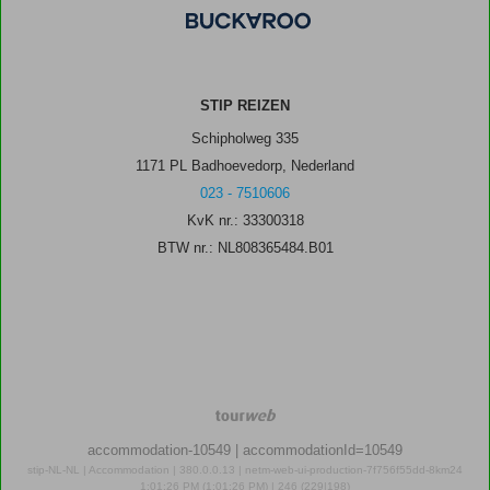
STIP REIZEN
Schipholweg 335
1171 PL Badhoevedorp, Nederland
023 - 7510606
KvK nr.: 33300318
BTW nr.: NL808365484.B01
TourWeb
©
accommodation-10549
| accommodationId=10549
NetMatch
stip-NL-NL | Accommodation | 380.0.0.13 | netm-web-ui-production-7f756f55dd-8km24
1:01:26 PM (1:01:26 PM) | 246 (229|198)