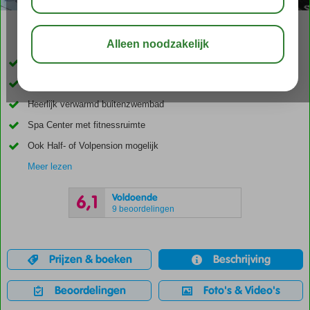
00:40
delen
bewaar
Zeer centraal gelegen in Dubai-Stad
Gratis shuttle service naar het oude centrum Deira
Heerlijk verwarmd buitenzwembad
Spa Center met fitnessruimte
Ook Half- of Volpension mogelijk
Meer lezen
Voldoende
6,1
9 beoordelingen
Prijzen & boeken
Beschrijving
Beoordelingen
Foto's & Video's