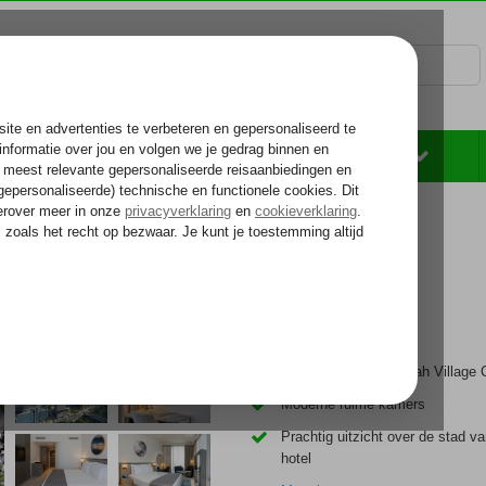
Rondreizen
Zonvakantie
Voelt als thuiskomen...
llection Hotel JVC
Gelegen in de Jumeirah Village C
Moderne ruime kamers
Prachtig uitzicht over de stad va
hotel