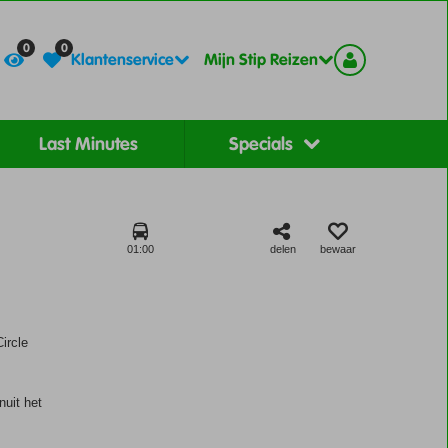
Contact
Registreer
0
0
Klantenservice
Mijn Stip Reizen
Last Minutes
Specials
01:00
delen
bewaar
ircle
nuit het