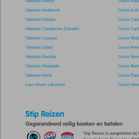
Vakantie Alanya
Cruise Alas
maanden
worden
Vakantie Andalusië
Cruise Azië
niet
Vakantie Antalya
Cruise Cana
meer
weergegeven
Vakantie Canarische Eilanden
Cruise Cari
om
Vakantie Curaçao
Cruise Midd
de
relevantie
Vakantie Dubai
Cruise Noo
van
Vakantie Gambia
Cruise Noo
de
getoonde
Vakantie Hurghada
Cruise Noor
scores
Vakantie Kreta
Cruise Pan
te
garanderen.
Last minute vakanties
Cruise Verr
Totale score
8,5
Scoreverdeling
Algemene indruk
8,5
Eten
Gebaseerd
Stip Reizen
Ligging
8,2
Kamers
op:
Aanrader
Service
8,7
Kindvriendelij
6
Gegarandeerd veilig boeken en betalen
Prijs/kwaliteit
9,0
Wifi kwaliteit
beoordelingen
Stip Reizen is aangesloten bij