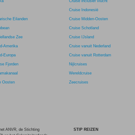
ka
Cruise inclusief vlucht
Cruise Indonesië
rische Eilanden
Cruise Midden-Oosten
bbean
Cruise Schotland
ellandse Zee
Cruise IJsland
rd-Amerika
Cruise vanuit Nederland
rd-Europa
Cruise vanuit Rotterdam
se Fjorden
Nijlcruises
amakanaal
Wereldcruise
e Oosten
Zeecruises
8,0
8,5
k
8,0
8,2
 het ANVR, de Stichting
STIP REIZEN