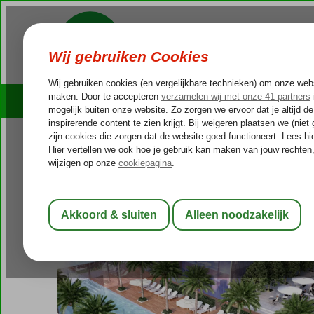
Cruises
Outlet Deals
Verenigde Arabische Emiraten
Home
Dubai
Jumeirah
The First Co
The First Collection Hotel JVC
Logies en ontbijt
-
Hotel