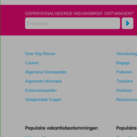
scores
zijn
GEPERSONALISEERDE NIEUWSBRIEF ONTVANGEN?
door
onze
klanten
gegeven
na
hun
verblijf
Over Stip Reizen
Verzekerin
in
The
Contact
Bagage
First
Algemene Voorwaarden
Parkeren
Collection
Hotel
Algemene Informatie
Transfers
JVC
Actievoorwaarden
Autohuur
Veelgestelde Vragen
Reisdocume
Scores
die
ouder
zijn
Populaire vakantiebestemmingen
dan
Populair
48