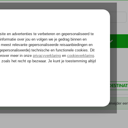
Rondreizen
Zonvakantie
Voelt als thuiskomen...
 Arabische Emiraten
Dubai
Dubai
new destination
ilters
ARABISCHE EMIRATEN
DUBAI
NEW DESTINAT
 de gekozen criteria hebben we helaas geen mogelijkheden. Tip: verwijder een