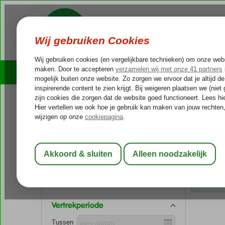
Cruises
Outlet Deals
Bestemming
Verenigde
Home
Gekozen f
Ver. Arabische Emiraten
Dubai
VER. 
Plaats
Voor
new destination
Vertrekperiode
Tussen