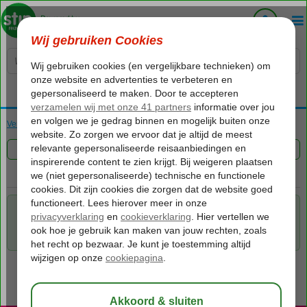
Voelt als thuiskomen...
Verenigde Arabische Emiraten
Home
Dubai
Dubai
Rondreizen
FILTER 0 AANBIEDINGEN
Voor de gekozen criteria hebben we helaas geen mogelijkheden.
Tip: verwijder een of meerdere criteria om toch mogelijkheden te
vinden.