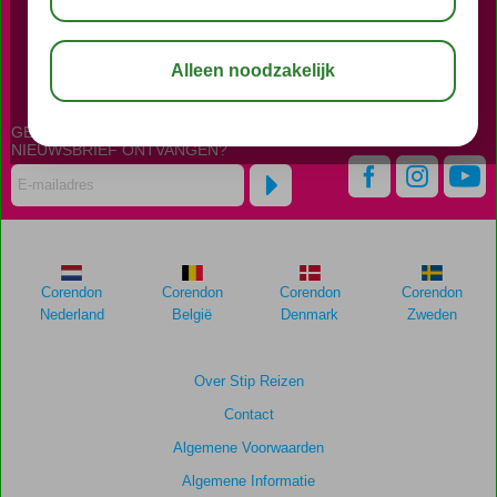
BEL NU ONS CONTACT CENTER
023 - 7510606
GEPERSONALISEERDE
NIEUWSBRIEF ONTVANGEN?
Corendon
Corendon
Corendon
Corendon
Nederland
België
Denmark
Zweden
Over Stip Reizen
Contact
Algemene Voorwaarden
Algemene Informatie