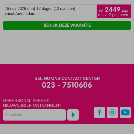
2449
16 nov 2026 (ma)
12 dagen (10 nachten)
va
p.p.
vanaf Amsterdam
o.b.v. 2 personen
BEKIJK DEZE VAKANTIE
BEL NU ONS CONTACT CENTER
023 - 7510606
GEPERSONALISEERDE
NIEUWSBRIEF ONTVANGEN?