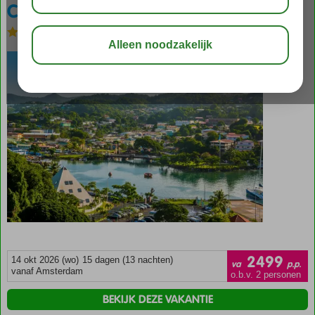
Cruise Tropische Caribbean
Zie beschrijving
bewaar
2499
14 okt 2026 (wo)
15 dagen (13 nachten)
va
p.p.
vanaf Amsterdam
o.b.v. 2 personen
BEKIJK DEZE VAKANTIE