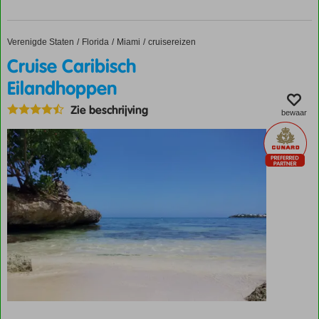
Verenigde Staten
Cruise Caribisch Eilandhoppen
Home
Florida
Miami
cruisereizen
Cruise Caribisch
Eilandhoppen
Zie beschrijving
bewaar