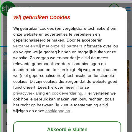
Voelt als thuiskomen...
Zanzibar
Home
Zanzibar
Zanzibar
Chwaka
Chwaka
Binnenkort lees je hier meer informatie over Chwaka.
LEES MEER OVER CHWAKA