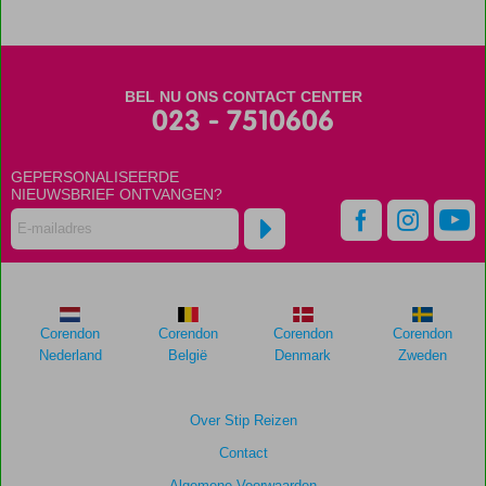
BEL NU ONS CONTACT CENTER
023 - 7510606
GEPERSONALISEERDE
NIEUWSBRIEF ONTVANGEN?
Corendon
Corendon
Corendon
Corendon
Nederland
België
Denmark
Zweden
Over Stip Reizen
Contact
Algemene Voorwaarden