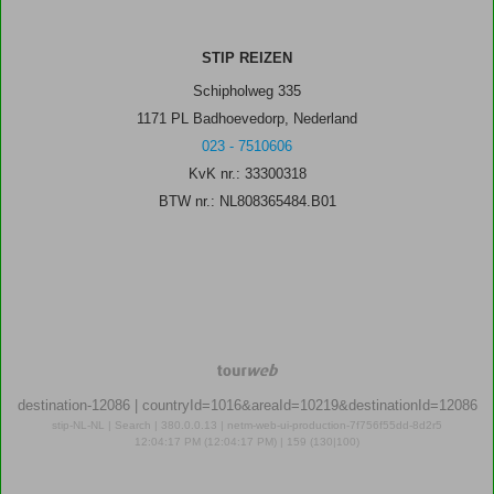
STIP REIZEN
Schipholweg 335
1171 PL Badhoevedorp, Nederland
023 - 7510606
KvK nr.: 33300318
BTW nr.: NL808365484.B01
TourWeb
©
destination-12086
| countryId=1016&areaId=10219&destinationId=12086
NetMatch
stip-NL-NL | Search | 380.0.0.13 | netm-web-ui-production-7f756f55dd-8d2r5
12:04:17 PM (12:04:17 PM) | 159 (130|100)