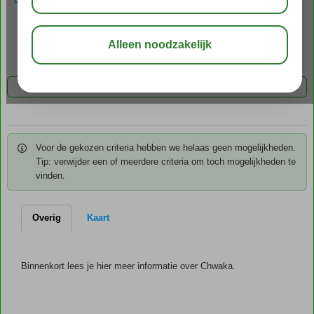
Over Chwaka
Foto's & video
Kaart
FILTER 0 AANBIEDINGEN
Voor de gekozen criteria hebben we helaas geen mogelijkheden.
Tip: verwijder een of meerdere criteria om toch mogelijkheden te
vinden.
Overig
Kaart
Binnenkort lees je hier meer informatie over Chwaka.