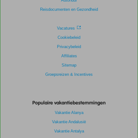
Autohuur
Scoreverdeling
Reisdocumenten en Gezondheid
Algemene indruk
8,3
Eten
7,0
Ligging
8,7
Kamers
8,0
Service
8,7
Kindvriendelijk
-
Vacatures
Prijs/kwaliteit
8,3
Wifi kwaliteit
7,3
Cookiebeleid
Privacybeleid
Affiliates
Sitemap
Groepsreizen & Incentives
Populaire vakantiebestemmingen
Vakantie Alanya
Vakantie Andalusië
Vakantie Antalya