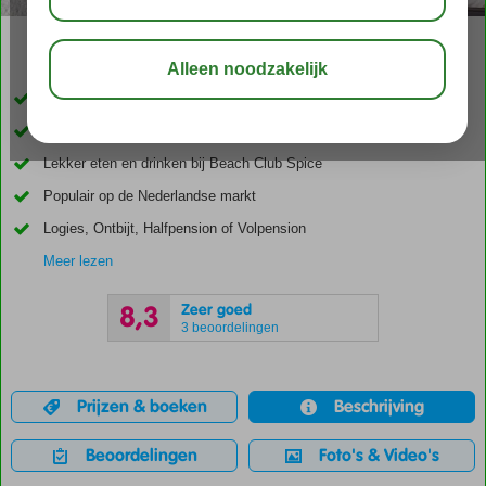
10:00
aug 31°
C
delen
bewaar
Inclusief huurauto
Vanaf het prachtige zandstrand zo de zee in
Lekker eten en drinken bij Beach Club Spice
Populair op de Nederlandse markt
Logies, Ontbijt, Halfpension of Volpension
Meer lezen
Zeer goed
8,3
3 beoordelingen
Prijzen & boeken
Beschrijving
Beoordelingen
Foto's & Video's