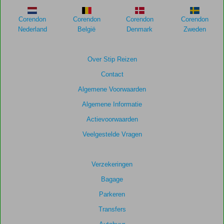
niet
meer
Corendon
Corendon
Corendon
Corendon
weergegeven
Nederland
België
Denmark
Zweden
om
de
relevantie
Over Stip Reizen
van
Contact
de
getoonde
Algemene Voorwaarden
scores
Algemene Informatie
te
garanderen.
Actievoorwaarden
Veelgestelde Vragen
Totale
score
Verzekeringen
Gebaseerd
Bagage
op:
3
Parkeren
beoordelingen
Transfers