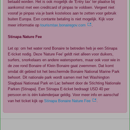
betaald worden. Het is ook mogelijk de ‘Entry tax’ ter plaatse bij
aankomst met een creditcard of pinpas te voldoen. Vergeet niet
vooraf je pinpas via je bank kosteloos aan te zetten voor gebruik
buiten Europa. Een contante betaling is niet mogelijk. Kijk voor
meer informatie op
tourismtax.bonairegov.com
.
Stinapa Nature Fee
Let op: om het water rond Bonaire te betreden heb je een Stinapa
E-ticket nodig. Deze 'Nature Fee' geldt niet alleen voor duikers,
surfers, snorkelaars en andere watersporters, maar ook voor wie in
de zee rond Bonaire of Klein Bonaire gaat zwemmen. Dat komt
omdat dit gebied tot het beschermde Bonaire National Marine Park
behoort. Dit nationale park wordt samen met het Washington
Slagbaai Nationaal Park en Lac beheert door de Stichting Nationale
Parken (Stinapa). Een Stinapa E-ticket bedraagt USD 40 per
persoon en is één kalenderjaar geldig. Voor meer info en aanschaf
van het ticket kijk op
Stinapa Bonaire Nature Fee
.
De
scores
zijn