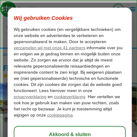
Voelt als thuiskomen...
Bonaire
Home
Kralendijk
Fly & Go Eden Beach
Fly & Go Eden Beach
Logies
-
Hotel