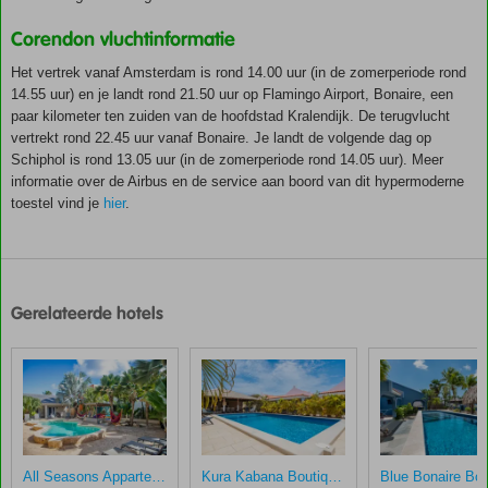
Corendon vluchtinformatie
Het vertrek vanaf Amsterdam is rond 14.00 uur (in de zomerperiode rond
14.55 uur) en je landt rond 21.50 uur op Flamingo Airport, Bonaire, een
paar kilometer ten zuiden van de hoofdstad Kralendijk. De terugvlucht
vertrekt rond 22.45 uur vanaf Bonaire. Je landt de volgende dag op
Schiphol is rond 13.05 uur (in de zomerperiode rond 14.05 uur). Meer
informatie over de Airbus en de service aan boord van dit hypermoderne
toestel vind je
hier
.
De
scores
zijn
Gerelateerde hotels
door
onze
klanten
gegeven
na
hun
verblijf
in
All Seasons Appartementen
Kura Kabana Boutique Resort
Fly