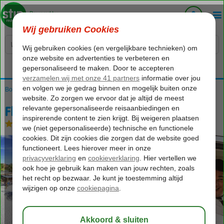
Voelt als thuiskomen...
Bonaire
Home
Kralendijk
Fly & Go Eden Beach
Fly & Go Eden Beach
Logies
-
Hotel