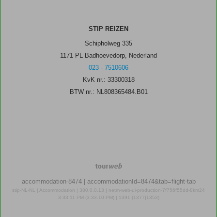
STIP REIZEN
Schipholweg 335
1171 PL Badhoevedorp, Nederland
023 - 7510606
KvK nr.: 33300318
BTW nr.: NL808365484.B01
TourWeb
©
accommodation-8474
| accommodationId=8474&tab=flight-tab
NetMatch
stip-NL-NL | Accommodation | 380.0.0.13 | netm-web-ui-production-7f756f55dd-8km24
3:33:11 PM (3:33:10 PM) | 1391 (1377|1353)