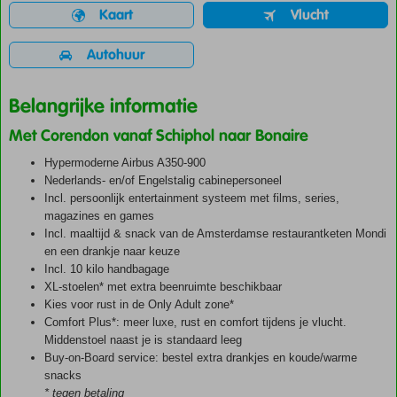
Kaart
Vlucht
Autohuur
Belangrijke informatie
Met Corendon vanaf Schiphol naar Bonaire
Hypermoderne Airbus A350-900
Nederlands- en/of Engelstalig cabinepersoneel
Incl. persoonlijk entertainment systeem met films, series,
magazines en games
Incl. maaltijd & snack van de Amsterdamse restaurantketen Mondi
en een drankje naar keuze
Incl. 10 kilo handbagage
XL-stoelen* met extra beenruimte beschikbaar
Kies voor rust in de Only Adult zone*
Comfort Plus*: meer luxe, rust en comfort tijdens je vlucht.
Middenstoel naast je is standaard leeg
Buy-on-Board service: bestel extra drankjes en koude/warme
snacks
* tegen betaling