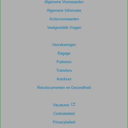
getoonde
Algemene Voorwaarden
scores
Algemene Informatie
te
garanderen.
Actievoorwaarden
Veelgestelde Vragen
Totale
score
Verzekeringen
Gebaseerd
Bagage
op:
3
Parkeren
beoordelingen
Transfers
Autohuur
Scoreverdeling
Reisdocumenten en Gezondheid
Algemene indruk
8,3
Eten
7,0
Ligging
8,7
Kamers
8,0
Service
8,7
Kindvriendelijk
-
Vacatures
Prijs/kwaliteit
8,3
Wifi kwaliteit
7,3
Cookiebeleid
Privacybeleid