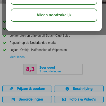
10:00
aug 31°
C
delen
bewaar
Inclusief huurauto
Vanaf het prachtige zandstrand zo de zee in
Lekker eten en drinken bij Beach Club Spice
Populair op de Nederlandse markt
Logies, Ontbijt, Halfpension of Volpension
Meer lezen
Zeer goed
8,3
3 beoordelingen
Prijzen & boeken
Beschrijving
Beoordelingen
Foto's & Video's