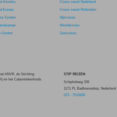
rd-Amerika
Cruise vanuit Nederland
rd-Europa
Cruise vanuit Rotterdam
se Fjorden
Nijlcruises
amakanaal
Wereldcruise
e Oosten
Zeecruises
 het ANVR, de Stichting
STIP REIZEN
) en het Calamiteitenfonds.
Schipholweg 335
1171 PL Badhoevedorp, Nederland
023 - 7510606