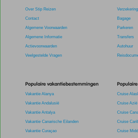
dan
Over Stip Reizen
Verzekerin
48
maanden
Contact
Bagage
worden
Algemene Voorwaarden
Parkeren
niet
meer
Algemene Informatie
Transfers
weergegeven
Actievoorwaarden
Autohuur
om
de
Veelgestelde Vragen
Reisdocume
relevantie
van
de
getoonde
Populaire vakantiebestemmingen
Populair
scores
te
Vakantie Alanya
Cruise Alas
garanderen.
Vakantie Andalusië
Cruise Azië
Totale score
8,9
Scoreverdeling
Vakantie Antalya
Cruise Cana
Algemene indruk
8,9
Eten
Vakantie Canarische Eilanden
Cruise Cari
Gebaseerd
Ligging
8,9
Kamers
op:
Vakantie Curaçao
Aanrader
Cruise Midd
Service
8,9
Kindvriendelij
37
Prijs/kwaliteit
8,6
Wifi kwaliteit