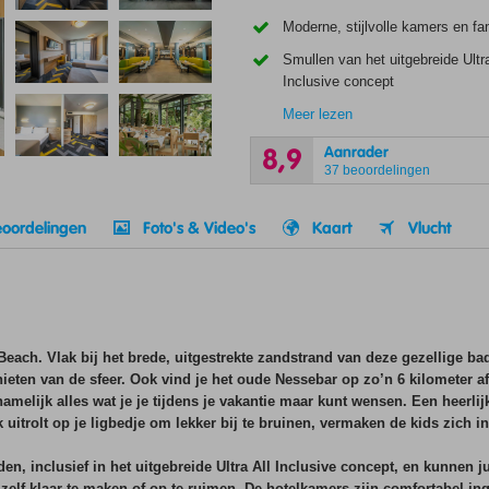
Moderne, stijlvolle kamers en f
Smullen van het uitgebreide Ultra
Inclusive concept
Meer lezen
Aanrader
8,9
37 beoordelingen
oordelingen
Foto's & Video's
Kaart
Vlucht
Beach. Vlak bij het brede, uitgestrekte zandstrand van deze gezellige ba
eten van de sfeer. Ook vind je het oude Nessebar op zo’n 6 kilometer af
e namelijk alles wat je je tijdens je vakantie maar kunt wensen. Een heerl
 uitrolt op je ligbedje om lekker bij te bruinen, vermaken de kids zich i
den, inclusief in het uitgebreide Ultra All Inclusive concept, en kunnen
s zelf klaar te maken of op te ruimen. De hotelkamers zijn comfortabel in