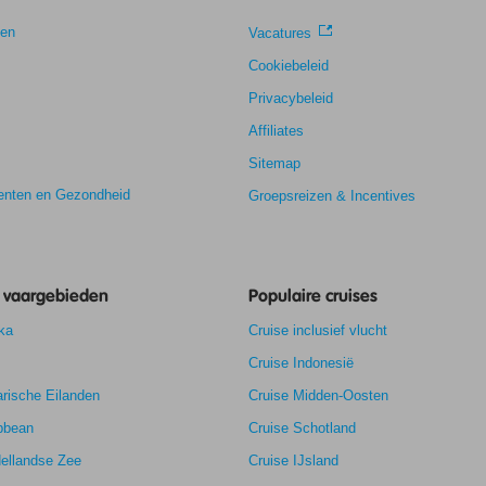
gen
Vacatures
Cookiebeleid
Privacybeleid
Affiliates
Sitemap
nten en Gezondheid
Groepsreizen & Incentives
e vaargebieden
Populaire cruises
ka
Cruise inclusief vlucht
Cruise Indonesië
rische Eilanden
Cruise Midden-Oosten
8,6
bbean
Cruise Schotland
8,8
ellandse Zee
Cruise IJsland
k
7,9
7,3