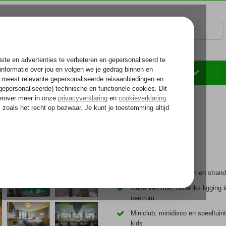
Rondreizen
Zonvakantie
Voelt als thuiskomen...
Centrum Sunny Beach en strand 
Oase van rust, ondanks ligging i
centrum
Miniclub, minidisco en speeltuint
kids