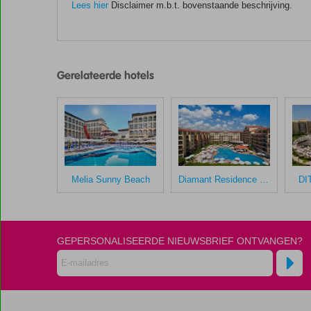
Lees hier
Disclaimer m.b.t. bovenstaande beschrijving.
De
scores
zijn
Gerelateerde hotels
door
onze
klanten
gegeven
na
hun
verblijf
in
Melia Sunny Beach
Diamant Residence Hotel & Spa
DI
HVD
Club
Hotel
Bor
GEPERSONALISEERDE NIEUWSBRIEF ONTVANGEN?
Scores
die
ouder
zijn