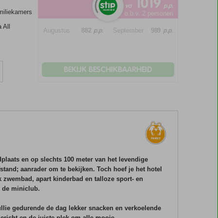
1019
va
p.p.
amiliekamers
o.b.v. 2 personen
 All
p.p.
p.p.
Augustus
882
September
989
BEKIJK BESCHIKBAARHEID
dplaats en op slechts 100 meter van het levendige
stand; aanrader om te bekijken. Toch hoef je het hotel
ijk zwembad, apart kinderbad en talloze sport- en
n de miniclub.
 jullie gedurende de dag lekker snacken en verkoelende
gericht en de juiste plek om alle mooie