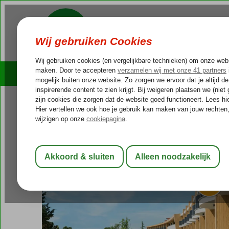
Cruises
Outlet Deals
Bulgarije
Home
Zwarte Zee
Sunny Beach
HVD Club Hotel Bor
HVD Club Hotel Bor
Ultra All Inclusive