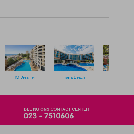
IM Dreamer
Tiarra Beach
Laguna Park
BEL NU ONS CONTACT CENTER
023 - 7510606