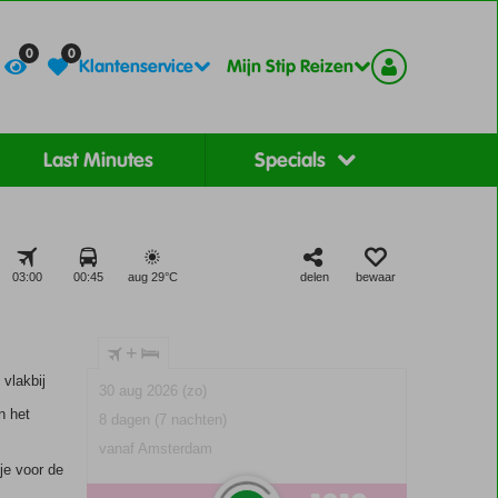
Contact
Registreer
0
0
Klantenservice
Mijn Stip Reizen
Last Minutes
Specials
03:00
00:45
aug 29°
C
delen
bewaar
+
vlakbij
30 aug 2026 (zo)
n het
8 dagen (7 nachten)
vanaf Amsterdam
je voor de