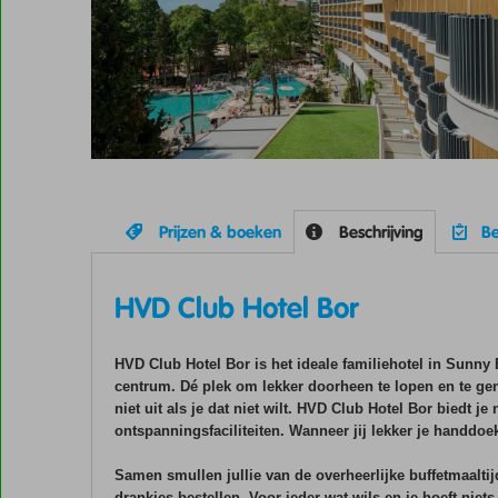
Prijzen & boeken
Beschrijving
Be
HVD Club Hotel Bor
HVD Club Hotel Bor is het ideale familiehotel in Sunny 
centrum. Dé plek om lekker doorheen te lopen en te geni
niet uit als je dat niet wilt. HVD Club Hotel Bor biedt j
ontspanningsfaciliteiten. Wanneer jij lekker je handdoek
Samen smullen jullie van de overheerlijke buffetmaaltij
drankjes bestellen. Voor ieder wat wils en je hoeft niet