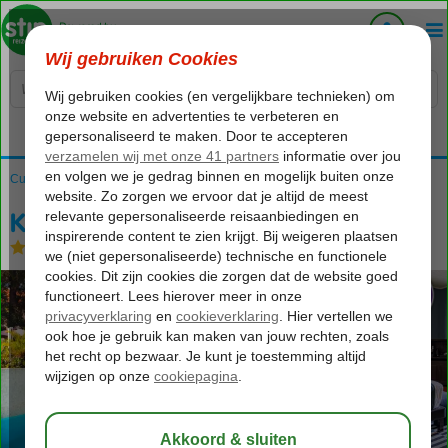
Voelt als thuiskomen...
Curaçao
Home
Willemstad
Kura Botanica
Kura Botanica
Logies en ontbijt
-
Hotel