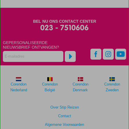
Scores
die
BEL NU ONS CONTACT CENTER
ouder
023 - 7510606
zijn
dan
GEPERSONALISEERDE
48
NIEUWSBRIEF ONTVANGEN?
maanden
worden
niet
meer
weergegeven
om
de
Corendon
Corendon
Corendon
Corendon
relevantie
Nederland
België
Denmark
Zweden
van
de
getoonde
Over Stip Reizen
scores
Contact
te
garanderen.
Algemene Voorwaarden