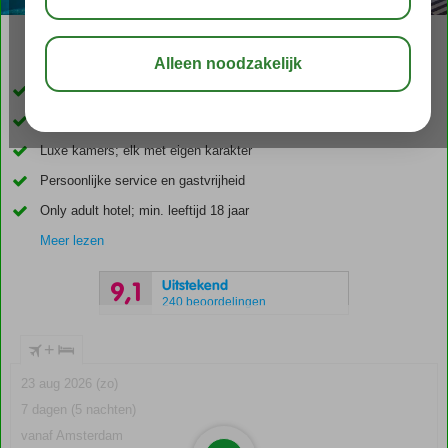
09:00
aug 32°
C
delen
bewaar
Uniek, historisch boutique hotel
Midden in Otrobanda
Luxe kamers; elk met eigen karakter
Persoonlijke service en gastvrijheid
Only adult hotel; min. leeftijd 18 jaar
Meer lezen
Uitstekend
9,1
240 beoordelingen
+
23 aug 2026 (zo)
7 dagen (5 nachten)
vanaf Amsterdam