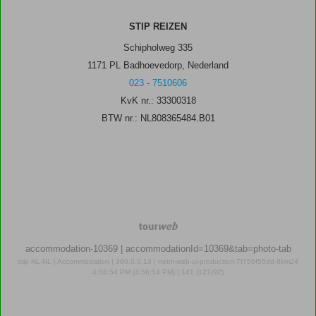
STIP REIZEN
Schipholweg 335
1171 PL Badhoevedorp, Nederland
023 - 7510606
KvK nr.: 33300318
BTW nr.: NL808365484.B01
TourWeb
©
accommodation-10369
| accommodationId=10369&tab=photo-tab
NetMatch
stip-NL-NL | Accommodation | 380.0.0.13 | netm-web-ui-production-7f756f55dd-8km24
4:56:54 PM (4:56:54 PM) | 141 (121|92)