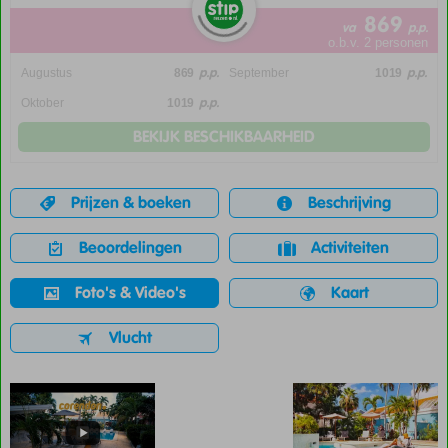
869
va
p.p.
o.b.v. 2 personen
p.p.
p.p.
Augustus
869
September
1019
p.p.
Oktober
1019
BEKIJK BESCHIKBAARHEID
Prijzen & boeken
Beschrijving
Beoordelingen
Activiteiten
Foto's & Video's
Kaart
Vlucht