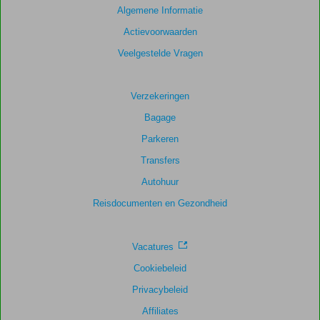
Algemene Informatie
Totale
Actievoorwaarden
score
Veelgestelde Vragen
Gebaseerd
op:
240
Verzekeringen
beoordelingen
Bagage
Parkeren
Scoreverdeling
Transfers
Algemene indruk
9,1
Eten
7,6
Autohuur
Ligging
9,3
Kamers
8,8
Service
9,3
Kindvriendelijk
-
Reisdocumenten en Gezondheid
Prijs/kwaliteit
8,7
Wifi kwaliteit
9,0
Vacatures
Cookiebeleid
Privacybeleid
Affiliates