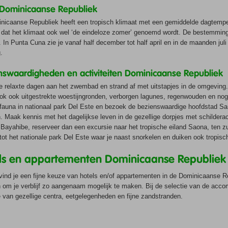
Dominicaanse Republiek
icaanse Republiek heeft een tropisch klimaat met een gemiddelde dagtempera
dat het klimaat ook wel ‘de eindeloze zomer’ genoemd wordt. De bestemming i
 In Punta Cuna zie je vanaf half december tot half april en in de maanden ju
.
nswaardigheden en activiteiten Dominicaanse Republiek
e relaxte dagen aan het zwembad en strand af met uitstapjes in de omgeving
ok ook uitgestrekte woestijngronden, verborgen lagunes, regenwouden en nog
 fauna in nationaal park Del Este en bezoek de bezienswaardige hoofdstad San
. Maak kennis met het dagelijkse leven in de gezellige dorpjes met schilderacht
Bayahibe, reserveer dan een excursie naar het tropische eiland Saona, ten 
tot het nationale park Del Este waar je naast snorkelen en duiken ook tropisc
ls en appartementen Dominicaanse Republiek
 vind je een fijne keuze van hotels en/of appartementen in de Dominicaanse 
om je verblijf zo aangenaam mogelijk te maken. Bij de selectie van de accom
 van gezellige centra, eetgelegenheden en fijne zandstranden.