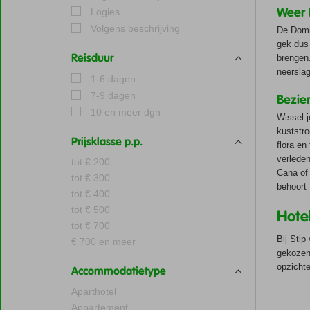
Weer 
Logies
Volgens beschrijving
De Domin
gek dus 
Reisduur
brengen.
neerslag
1-6 dagen
7-9 dagen
Bezie
10 en meer dgn
Wissel j
kuststro
Prijsklasse p.p.
flora en
verleden
tot € 200
Cana of 
tot € 300
behoort 
tot € 400
tot € 500
Hote
tot € 700
Bij Stip
€ 700 en meer
gekozen 
opzichte
Accommodatietype
Aparthotel
Appartement