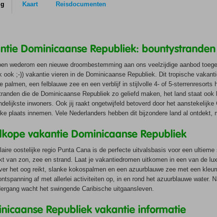
nicaanse Republiek heeft een tropisch klimaat met een gemiddelde dagtempe
ig
Kaart
Reisdocumenten
 en maar liefst 9 uren zon per dag. Niet zo gek dus dat het klimaat ook wel ‘
ze zomer’ genoemd wordt. De bestemming is het hele jaar geschikt om een fij
 door te brengen. In Punta Cuna zie je vanaf half december tot half april en i
nswaardigheden en activiteiten Dominicaanse Republiek
 juli en augustus vooral zonovergoten dagen met weinig neerslag.
ntie Dominicaanse Republiek: bountystrand
je relaxte dagen aan het zwembad en strand af met uitstapjes in de omgeving
aanse Republiek biedt naast een fantastische kuststrook ook uitgestrekte
ben wederom een nieuwe droombestemming aan ons veelzijdige aanbod toegev
ngronden, verborgen lagunes, regenwouden en nog veel meer voor een onverge
jk ook ;-)) vakantie vieren in de Dominicaanse Republiek. Dit tropische vakanti
e. Ontdek de flora en fauna in nationaal park Del Este en bezoek de beziensw
 palmen, een felblauwe zee en een verblijf in stijlvolle 4- of 5-sterrenresorts 
s en appartementen Dominicaanse Republiek
ad Santo Domingo met zijn vele gebouwen uit een rijk koloniaal verleden. Ma
tranden die de Dominicaanse Republiek zo geliefd maken, het land staat o
dagelijkse leven in de gezellige dorpjes met schilderachtige huisjes en vriende
 vind je een fijne keuze van hotels en/of appartementen in de Dominicaanse R
endelijkste inwoners. Ook jij raakt ongetwijfeld betoverd door het aanstekelij
g. Verblijf je in Punta Cana of Bayahibe, reserveer dan een excursie naar het
commodaties worden met grote zorg gekozen om je verblijf zo aangenaam moge
jke plaats innemen. Vele Nederlanders hebben dit bijzondere land al ontdekt
Saona, ten zuidoosten van de Dominicaanse Republiek. Het eiland behoort tot 
Bij de selectie van de accommodaties wordt onder andere gelet op de ligging 
e park Del Este waar je naast snorkelen en duiken ook tropische vogels kunt 
kope vakantie Dominicaanse Republiek
 van gezellige centra, eetgelegenheden en fijne zandstranden.
aire oostelijke regio Punta Cana is de perfecte uitvalsbasis voor een ultieme
t van zon, zee en strand. Laat je vakantiedromen uitkomen in een van de luxe
ver het oog reikt, slanke kokospalmen en een azuurblauwe zee met een kleur
ontspanning af met allerlei activiteiten op, in en rond het azuurblauwe water
ergang wacht het swingende Caribische uitgaansleven.
nicaanse Republiek vakantie informatie