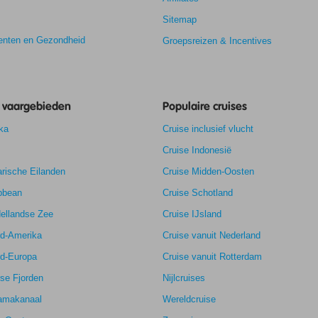
Sitemap
nten en Gezondheid
Groepsreizen & Incentives
e vaargebieden
Populaire cruises
ka
Cruise inclusief vlucht
Cruise Indonesië
rische Eilanden
Cruise Midden-Oosten
bbean
Cruise Schotland
ellandse Zee
Cruise IJsland
rd-Amerika
Cruise vanuit Nederland
rd-Europa
Cruise vanuit Rotterdam
se Fjorden
Nijlcruises
amakanaal
Wereldcruise