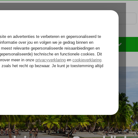
Rondreizen
Zonvakantie
Voelt als thuiskomen...