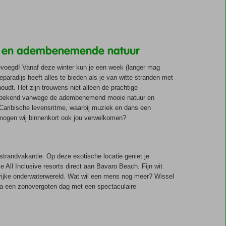
ratuur
de
ne
n de
en en adembenemende natuur
. De
oegd! Vanaf deze winter kun je een week (langer mag
telijke
eparadijs heeft alles te bieden als je van witte stranden met
aardige
houdt. Het zijn trouwens niet alleen de prachtige
ak kennis
ok bekend vanwege de adembenemend mooie natuur en
lijke
epubliek.
ke Caribische levensritme, waarbij muziek en dans een
 tropische
lijk te
, mogen wij binnenkort ook jou verwelkomen?
het
ten
spotten.
 strandvakantie. Op deze exotische locatie geniet je
 All Inclusive resorts direct aan Bavaro Beach. Fijn wit
rijke onderwaterwereld. Wat wil een mens nog meer? Wissel
. Na een zonovergoten dag met een spectaculaire