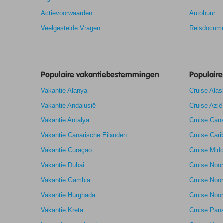
Actievoorwaarden
Autohuur
Veelgestelde Vragen
Reisdocume
Populaire vakantiebestemmingen
Populair
Vakantie Alanya
Cruise Alas
Vakantie Andalusië
Cruise Azië
Vakantie Antalya
Cruise Cana
Vakantie Canarische Eilanden
Cruise Cari
Vakantie Curaçao
Cruise Midd
Vakantie Dubai
Cruise Noo
Vakantie Gambia
Cruise Noo
Vakantie Hurghada
Cruise Noor
Vakantie Kreta
Cruise Pan