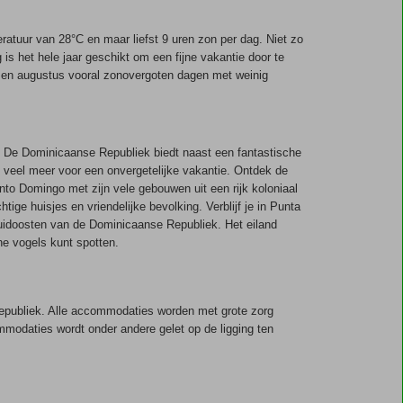
tuur van 28°C en maar liefst 9 uren zon per dag. Niet zo
s het hele jaar geschikt om een fijne vakantie door te
li en augustus vooral zonovergoten dagen met weinig
. De Dominicaanse Republiek biedt naast een fantastische
 veel meer voor een onvergetelijke vakantie. Ontdek de
to Domingo met zijn vele gebouwen uit een rijk koloniaal
ige huisjes en vriendelijke bevolking. Verblijf je in Punta
zuidoosten van de Dominicaanse Republiek. Het eiland
he vogels kunt spotten.
Republiek. Alle accommodaties worden met grote zorg
modaties wordt onder andere gelet op de ligging ten