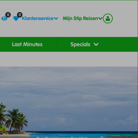
Contact
Registreer
0
0
Klantenservice
Mijn Stip Reizen
Last Minutes
Specials