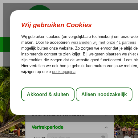
Cruises
Outlet Deals
Bestemming
Dominicaanse Republiek
Vertrekperiode
Tussen