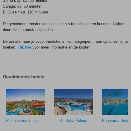
Soma Bay: ca. 50 minuten
Safaga: ca. 60 minuten
El Quseir: ca. 110 minuten
De genoemde transfertijden zijn slechts ter indicatie en kunnen afwijken
door diverse omstandigheden.
De transfer naar je accommodatie is niet inbegrepen, maar optioneel bij te
boeken.
Klik hier
voor meer informatie en de kosten.
De
scores
zijn
Gerelateerde hotels
door
onze
klanten
gegeven
na
hun
verblijf
in
Pickalbatros Jungle Aqua Park Resort – Neverland
Ali Baba Palace
Bingo
Egypte