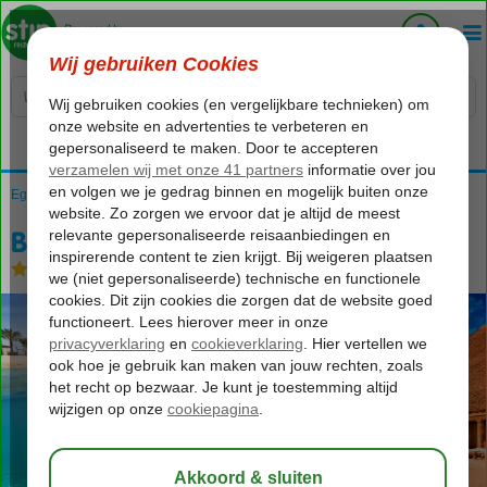
Voelt als thuiskomen...
Egypte
Home
Rode Zee
Hurghada
Bingoreizen Egypte
Bingo Egypte 4*
Bingo Egypte 4*
All Inclusive
-
Hotel