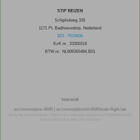
STIP REIZEN
Schipholweg 335
1171 PL Badhoevedorp, Nederland
023 - 7510606
KvK nr.: 33300318
BTW nr.: NL808365484.B01
TourWeb
©
accommodation-8680
| accommodationId=8680&tab=flight-tab
NetMatch
stip-NL-NL | Accommodation | 380.0.0.13 | netm-web-ui-production-7f756f55dd-8km24
9:18:24 AM (9:18:24 AM) | 231 (218|193)