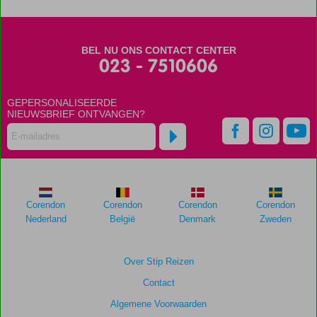
4*
Scores
BEL NU ONS CONTACT CENTER
die
023 - 7510606
ouder
zijn
GEPERSONALISEERDE
dan
NIEUWSBRIEF ONTVANGEN?
48
maanden
worden
niet
meer
weergegeven
om
Corendon
Corendon
Corendon
Corendon
de
Nederland
België
Denmark
Zweden
relevantie
van
de
Over Stip Reizen
getoonde
Contact
scores
te
Algemene Voorwaarden
garanderen.