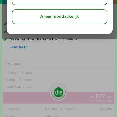
04:50
00:30
aug 34°
C
delen
bewaar
Verblijf op basis van All Inclusive
4-sterren accommodatie
Je verneemt ter plaatse welk accommodatie
Meer lezen
+
31 aug 2026 (ma)
8 dagen (7 nachten)
vanaf Amsterdam
877
va
p.p.
o.b.v. 2 personen
p.p.
p.p.
Augustus
877
September
854
p.p.
Oktober
898