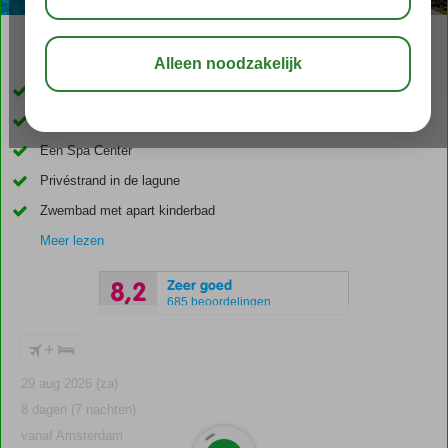
04:50
00:30
aug 34°
C
delen
bewaar
Favourite van Don
Gelegen in het centrum van El Gouna
Een Spa Center
Privéstrand in de lagune
Zwembad met apart kinderbad
Meer lezen
Zeer goed
8,2
685 beoordelingen
+
29 aug 2026 (za)
8 dagen (7 nachten)
vanaf Amsterdam