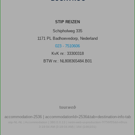
STIP REIZEN
Schipholweg 335
1171 PL Badhoevedorp, Nederland
023 - 7510606
KvK nr.: 33300318
BTW nr.: NL808365484.B01
TourWeb
©
accommodation-2536
| accommodationId=2536&tab=destination-info-tab
NetMatch
stip-NL-NL | Accommodation | 380.0.0.13 | netm-web-ui-production-7f756f55dd-n6hzs
3:19:04 AM (3:19:04 AM) | 164 (146|101)