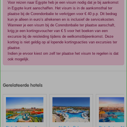
Voor reizen naar Egypte heb je een visum nodig dat je bij aankomst
in Egypte kunt aanschaffen. Het visum is in de aankomsthal ter
plaatse bij de Corendonbalie te verkrijgen voor € 40 p.p. Dit bedrag
kun je alleen in euro’s afrekenen en is inclusief de servicekosten.
Wanneer je een visum bij de Corendonbalie ter plaatse aanschaft,
krijg je een kortingsvoucher van € 5 voor het boeken van een
excursie bij de reisleiding tijdens de welkomstbijeenkomst. Deze
korting is niet geldig op al lopende kortingsacties van excursies ter
plaatse.
Indien je ervoor kiest om zelf ter plaatse het visum te regelen is dat
ook mogelijk.
De
scores
zijn
Gerelateerde hotels
door
onze
klanten
gegeven
na
hun
verblijf
in