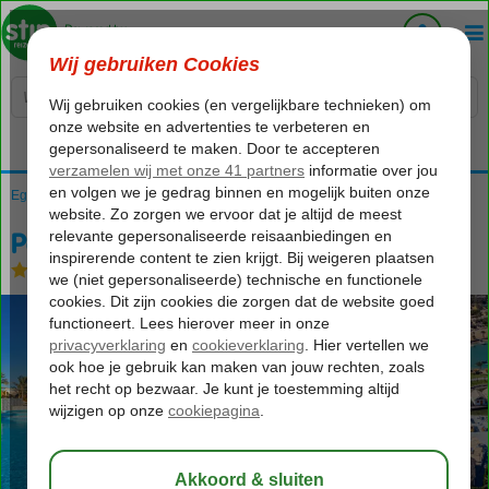
Voelt als thuiskomen...
Egypte
Home
Rode Zee
Hurghada
El Gouna
Panorama Bungalows El Gouna
Panorama Bungalows El Gouna
All Inclusive
-
Hotel