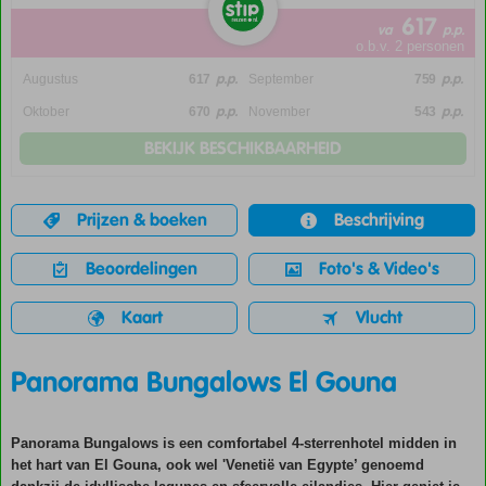
617
va
p.p.
o.b.v. 2 personen
p.p.
p.p.
Augustus
617
September
759
p.p.
p.p.
Oktober
670
November
543
BEKIJK BESCHIKBAARHEID
Prijzen & boeken
Beschrijving
Beoordelingen
Foto's & Video's
Kaart
Vlucht
Panorama Bungalows El Gouna
Panorama Bungalows is een comfortabel 4-sterrenhotel midden in
het hart van El Gouna, ook wel 'Venetië van Egypte’ genoemd