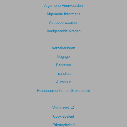
scores
Algemene Voorwaarden
te
Algemene Informatie
garanderen.
Actievoorwaarden
Totale
Veelgestelde Vragen
score
Gebaseerd
Verzekeringen
op:
Bagage
685
beoordelingen
Parkeren
Transfers
Autohuur
Scoreverdeling
Algemene indruk
8,2
Eten
7,7
Reisdocumenten en Gezondheid
Ligging
8,9
Kamers
7,8
Service
8,9
Kindvriendelijk
7,1
Prijs/kwaliteit
8,2
Wifi kwaliteit
6,5
Vacatures
Cookiebeleid
Privacybeleid