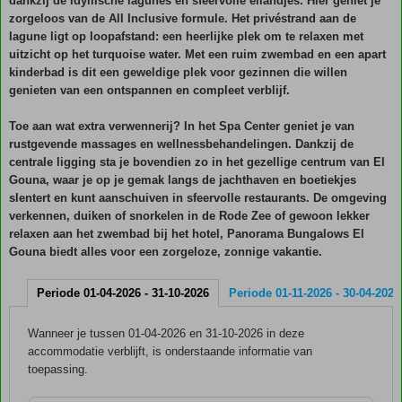
dankzij de idyllische lagunes en sfeervolle eilandjes. Hier geniet je
zorgeloos van de All Inclusive formule. Het privéstrand aan de
lagune ligt op loopafstand: een heerlijke plek om te relaxen met
uitzicht op het turquoise water. Met een ruim zwembad en een apart
kinderbad is dit een geweldige plek voor gezinnen die willen
genieten van een ontspannen en compleet verblijf.
Toe aan wat extra verwennerij? In het Spa Center geniet je van
rustgevende massages en wellnessbehandelingen. Dankzij de
centrale ligging sta je bovendien zo in het gezellige centrum van El
Gouna, waar je op je gemak langs de jachthaven en boetiekjes
slentert en kunt aanschuiven in sfeervolle restaurants. De omgeving
verkennen, duiken of snorkelen in de Rode Zee of gewoon lekker
relaxen aan het zwembad bij het hotel, Panorama Bungalows El
Gouna biedt alles voor een zorgeloze, zonnige vakantie.
Periode 01-04-2026 - 31-10-2026
Periode 01-11-2026 - 30-04-2027
Wanneer je tussen 01-04-2026 en 31-10-2026 in deze
accommodatie verblijft, is onderstaande informatie van
toepassing.