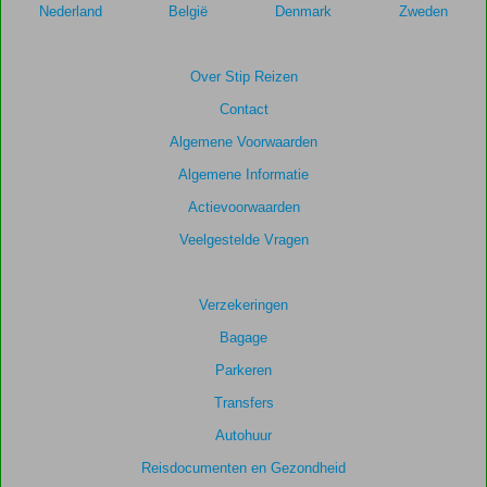
de
Nederland
België
Denmark
Zweden
relevantie
van
de
Over Stip Reizen
getoonde
Contact
scores
te
Algemene Voorwaarden
garanderen.
Algemene Informatie
Actievoorwaarden
Totale
score
Veelgestelde Vragen
Gebaseerd
op:
Verzekeringen
66
Bagage
beoordelingen
Parkeren
Transfers
Scoreverdeling
Autohuur
Algemene indruk
8,8
Eten
8,0
Ligging
8,7
Kamers
8,3
Reisdocumenten en Gezondheid
Service
8,8
Kindvriendelijk
9,3