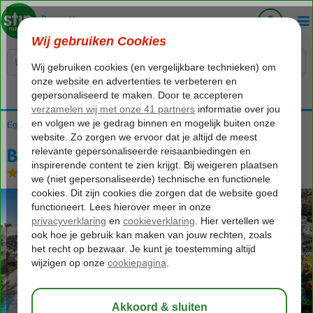
Voelt als thuiskomen...
Egypte
Home
Rode Zee
Hurghada
Hurghada-Stad
Beach Albatros Resort
Beach Albatros Resort
All Inclusive
-
Hotel