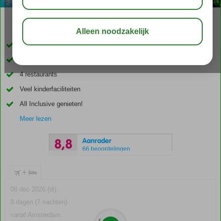
04:50
00:20
aug 34°
C
delen
bewaar
Gelegen aan privé strand
Zwembad met glijbanen
4 restaurants
Veel kinderfaciliteiten
All Inclusive genieten!
Meer lezen
Aanrader
8,8
66 beoordelingen
+
08 dec 2026 (di)
8 dagen (7 nachten)
vanaf Amsterdam