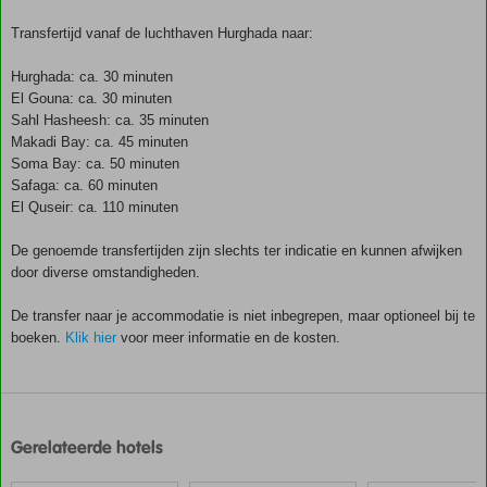
Transfertijd vanaf de luchthaven Hurghada naar:
Hurghada: ca. 30 minuten
El Gouna: ca. 30 minuten
Sahl Hasheesh: ca. 35 minuten
Makadi Bay: ca. 45 minuten
Soma Bay: ca. 50 minuten
Safaga: ca. 60 minuten
El Quseir: ca. 110 minuten
De genoemde transfertijden zijn slechts ter indicatie en kunnen afwijken
door diverse omstandigheden.
De transfer naar je accommodatie is niet inbegrepen, maar optioneel bij te
boeken.
Klik hier
voor meer informatie en de kosten.
De
scores
zijn
Gerelateerde hotels
door
onze