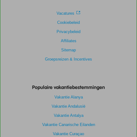
Prijs/kwaliteit
8,3
Wifi kwaliteit
7,2
Vacatures
Cookiebeleid
Privacybeleid
Affiliates
Sitemap
Groepsreizen & Incentives
Populaire vakantiebestemmingen
Vakantie Alanya
Vakantie Andalusië
Vakantie Antalya
Vakantie Canarische Eilanden
Vakantie Curaçao