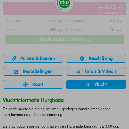
673
va
p.p.
o.b.v. 2 personen
p.p.
p.p.
Augustus
912
September
939
p.p.
p.p.
Oktober
958
November
794
BEKIJK BESCHIKBAARHEID
Prijzen & boeken
Beschrijving
Beoordelingen
Foto's & Video's
Kaart
Vlucht
Vluchtinformatie Hurghada
Er wordt meerdere malen per week gevlogen vanaf verschillende
luchthavens naar deze bestemming.
De vluchtduur naar de luchthaven van Hurghada bedraagt ca 4.50 uur.