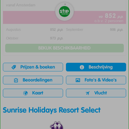
vanaf Amsterdam
852
va
p.p.
o.b.v. 2 personen
p.p.
p.p.
Augustus
852
September
906
p.p.
Oktober
973
BEKIJK BESCHIKBAARHEID
Prijzen & boeken
Beschrijving
Beoordelingen
Foto's & Video's
Kaart
Vlucht
Sunrise Holidays Resort Select