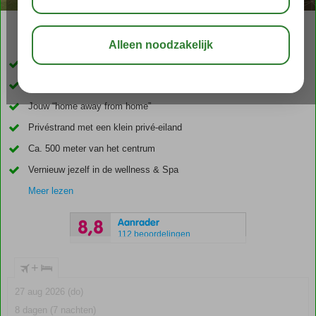
04:50
00:20
aug 34°
C
delen
bewaar
Late Check-Out*
Only Adult: min. leeftijd 16 jaar
Jouw “home away from home”
Privéstrand met een klein privé-eiland
Ca. 500 meter van het centrum
Vernieuw jezelf in de wellness & Spa
Meer lezen
Aanrader
8,8
112 beoordelingen
+
27 aug 2026 (do)
8 dagen (7 nachten)