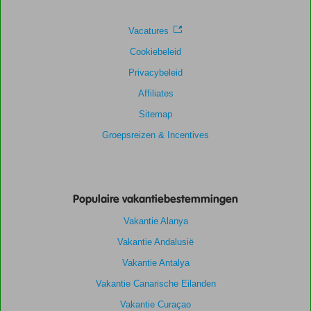
Service
9,4
Kindvriendelijk
1,0
Prijs/kwaliteit
8,7
Wifi kwaliteit
8,0
Vacatures
Cookiebeleid
Privacybeleid
Affiliates
Sitemap
Groepsreizen & Incentives
Populaire vakantiebestemmingen
Vakantie Alanya
Vakantie Andalusië
Vakantie Antalya
Vakantie Canarische Eilanden
Vakantie Curaçao