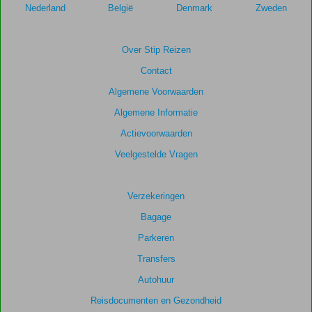
om
Nederland
België
Denmark
Zweden
de
relevantie
van
Over Stip Reizen
de
Contact
getoonde
scores
Algemene Voorwaarden
te
Algemene Informatie
garanderen.
Actievoorwaarden
Totale
Veelgestelde Vragen
score
Gebaseerd
Verzekeringen
op:
Bagage
112
beoordelingen
Parkeren
Transfers
Autohuur
Scoreverdeling
Algemene indruk
8,8
Eten
8,8
Reisdocumenten en Gezondheid
Ligging
8,8
Kamers
7,8