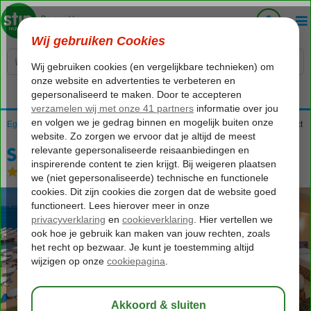
Voelt als thuiskomen...
Egypte
Home
Rode Zee
Hurghada
Hurghada-Stad
Sunrise Holidays Resort Select
Sunrise Holidays Resort Select
All Inclusive
-
Hotel