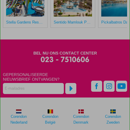
Stella Gardens Resort & Spa Makadi Bay
Sentido Mamlouk Palace
BEL NU ONS CONTACT CENTER
023 - 7510606
GEPERSONALISEERDE
NIEUWSBRIEF ONTVANGEN?
Corendon
Corendon
Corendon
Corendon
Nederland
België
Denmark
Zweden