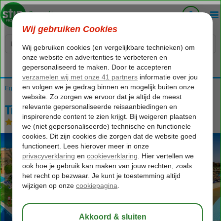
Voelt als thuiskomen...
Egypte
Home
Rode Zee
Hurghada
Hurghada-Stad
Titanic Palace & Aqua Park
Titanic Palace & Aqua Park
All Inclusive
-
Hotel