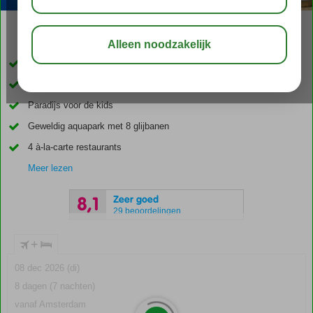
04:50
00:20
aug 34°
C
delen
bewaar
Scherp geprijsd familieresort
Direct aan het privéstrand
Paradijs voor de kids
Geweldig aquapark met 8 glijbanen
4 à-la-carte restaurants
Meer lezen
Zeer goed
8,1
29 beoordelingen
+
08 dec 2026 (di)
8 dagen (7 nachten)
vanaf Amsterdam