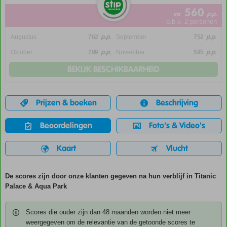
560
va
p.p.
o.b.v. 2 personen
p.p.
p.p.
Augustus
762
September
752
p.p.
p.p.
Oktober
799
November
595
BEKIJK BESCHIKBAARHEID
Prijzen & boeken
Beschrijving
Beoordelingen
Foto's & Video's
Kaart
Vlucht
De scores zijn door onze klanten gegeven na hun verblijf in Titanic
Palace & Aqua Park
Scores die ouder zijn dan 48 maanden worden niet meer
weergegeven om de relevantie van de getoonde scores te