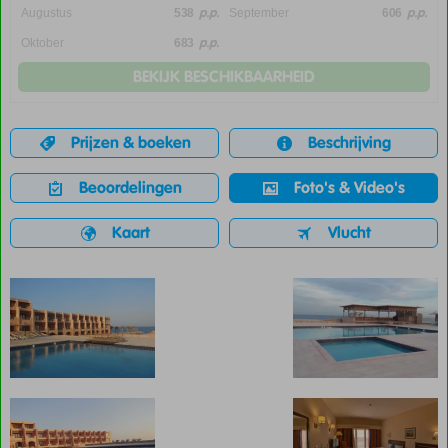
p.p.
p.p.
Augustus
538
September
606
p.p.
Oktober
683
BEKIJK BESCHIKBAARHEID
Prijzen & boeken
Beschrijving
Beoordelingen
Foto's & Video's
Kaart
Vlucht