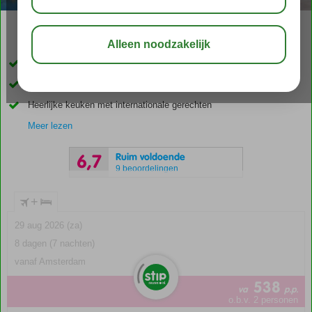
04:50
00:50
aug 34°
C
delen
bewaar
Only Adult: min. leeftijd 16 jaar
Ruime kamers
Heerlijke keuken met internationale gerechten
Meer lezen
Ruim voldoende
6,7
9 beoordelingen
+
29 aug 2026 (za)
8 dagen (7 nachten)
vanaf Amsterdam
538
va
p.p.
o.b.v. 2 personen