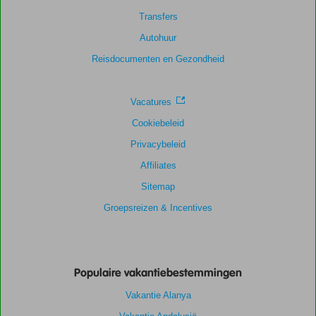
beoordelingen
Transfers
Autohuur
Scoreverdeling
Reisdocumenten en Gezondheid
Algemene indruk
6,7
Eten
7,2
Ligging
7,0
Kamers
7,8
Service
7,2
Kindvriendelijk
-
Vacatures
Prijs/kwaliteit
7,7
Wifi kwaliteit
3,6
Cookiebeleid
Privacybeleid
Affiliates
Sitemap
Groepsreizen & Incentives
Populaire vakantiebestemmingen
Vakantie Alanya