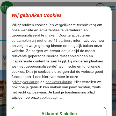
Voelt als thuiskomen...
Egypte
Home
Rode Zee
Hurghada
Soma Bay
Viva Blue Resort & Diving
Viva Blue Resort & Diving
Halfpension
-
Hotel