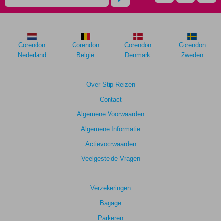
48
maanden
worden
niet
meer
Corendon
Corendon
Corendon
Corendon
weergegeven
Nederland
België
Denmark
Zweden
om
de
relevantie
Over Stip Reizen
van
Contact
de
getoonde
Algemene Voorwaarden
scores
Algemene Informatie
te
garanderen.
Actievoorwaarden
Veelgestelde Vragen
Totale
score
Verzekeringen
Gebaseerd
Bagage
op:
9
Parkeren