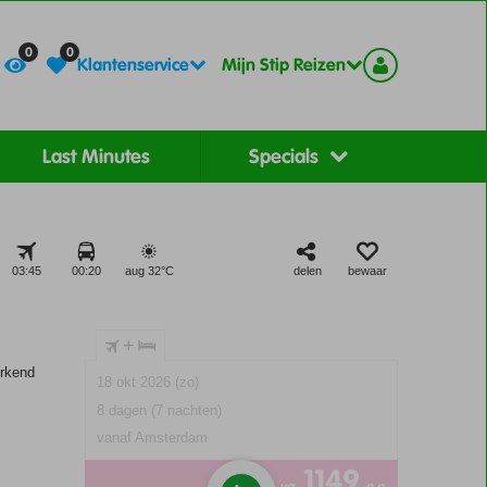
Contact
Registreer
0
0
Klantenservice
Mijn Stip Reizen
Last Minutes
Specials
03:45
00:20
aug 32°
C
delen
bewaar
+
rkend
18 okt 2026 (zo)
8 dagen (7 nachten)
vanaf Amsterdam
1149
va
p.p.