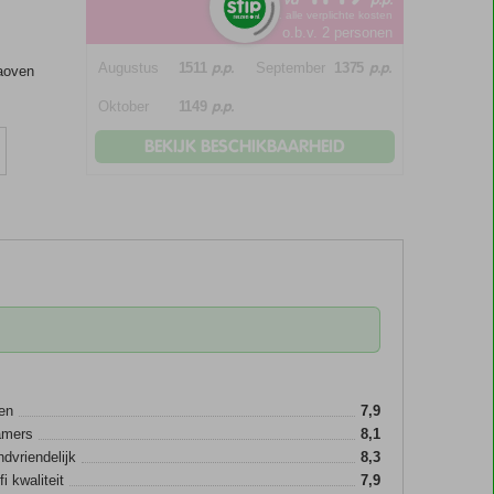
*incl. alle verplichte kosten
o.b.v. 2 personen
p.p.
p.p.
Augustus
1511
September
1375
zaoven
p.p.
Oktober
1149
BEKIJK BESCHIKBAARHEID
en
7,9
amers
8,1
ndvriendelijk
8,3
fi kwaliteit
7,9