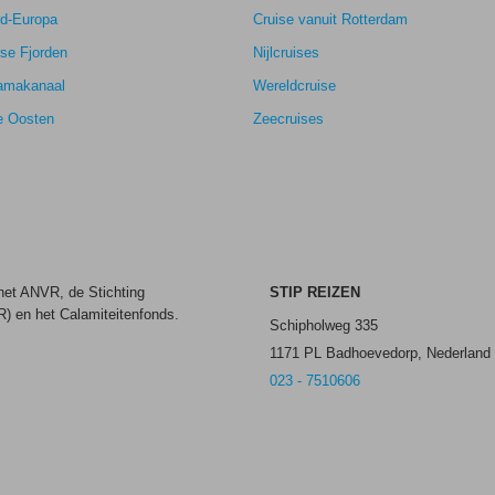
rd-Europa
Cruise vanuit Rotterdam
se Fjorden
Nijlcruises
amakanaal
Wereldcruise
e Oosten
Zeecruises
 het ANVR, de Stichting
STIP REIZEN
) en het Calamiteitenfonds.
Schipholweg 335
1171 PL Badhoevedorp, Nederland
023 - 7510606