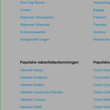
Over Stip Reizen
Verzekerin
Contact
Bagage
Algemene Voorwaarden
Parkeren
Algemene Informatie
Transfers
Actievoorwaarden
Autohuur
Veelgestelde Vragen
Reisdocume
Populaire vakantiebestemmingen
Populair
Vakantie Alanya
Cruise Alas
Vakantie Andalusië
Cruise Azië
Vakantie Antalya
Cruise Cana
Vakantie Canarische Eilanden
Cruise Cari
Vakantie Curaçao
Cruise Midd
Vakantie Dubai
Cruise Noo