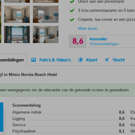
Direct aan een privéstrand
3 à-la-carterestaurants en 6 bars
Creperie, tea corner en een piz
Meer lezen
Aanrader
8,6
76 beoordelingen
oordelingen
Foto's & Video's
Kaart
Vlucht
jf in Mitsis Norida Beach Hotel
meer weergegeven om de relevantie van de getoonde scores te garanderen.
6
Scoreverdeling
Algemene indruk
8,6
Et
Ligging
8,0
K
Service
8,6
Ki
Prijs/kwaliteit
8,1
Wi