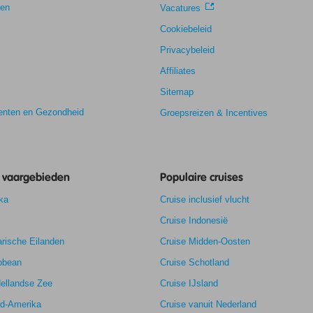
gen
Vacatures
Cookiebeleid
Privacybeleid
Affiliates
Sitemap
nten en Gezondheid
Groepsreizen & Incentives
e vaargebieden
Populaire cruises
ka
Cruise inclusief vlucht
Cruise Indonesië
rische Eilanden
Cruise Midden-Oosten
bbean
Cruise Schotland
ellandse Zee
Cruise IJsland
rd-Amerika
Cruise vanuit Nederland