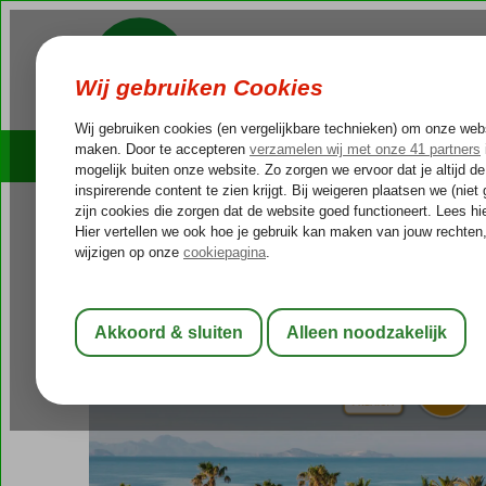
Cruises
Outlet Deals
Griekenland
Home
Kos
Kardamena
Mitsis Norida Beach Hotel
Mitsis Norida Beach Hotel
Ultra All Inclusive
-
Hotel