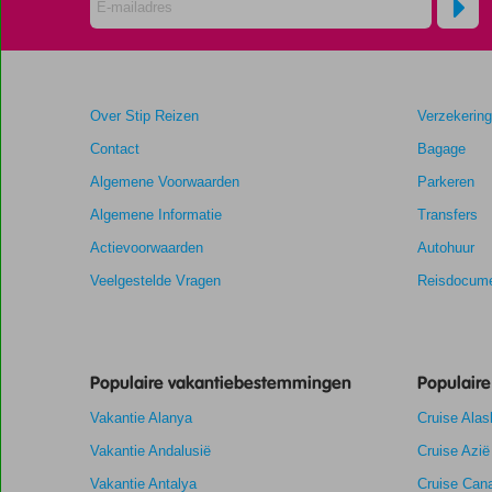
die
ouder
zijn
dan
48
Over Stip Reizen
Verzekerin
maanden
worden
Contact
Bagage
niet
Algemene Voorwaarden
Parkeren
meer
weergegeven
Algemene Informatie
Transfers
om
Actievoorwaarden
Autohuur
de
relevantie
Veelgestelde Vragen
Reisdocume
van
de
getoonde
scores
Populaire vakantiebestemmingen
Populair
te
garanderen.
Vakantie Alanya
Cruise Alas
Vakantie Andalusië
Cruise Azië
Totale score
8,6
Scoreverdeling
Vakantie Antalya
Algemene indruk
8,6
Eten
Cruise Cana