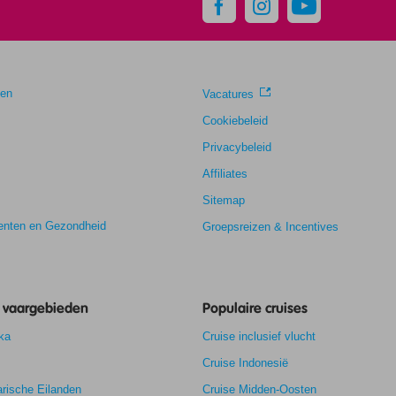
gen
Vacatures
Cookiebeleid
Privacybeleid
Affiliates
Sitemap
nten en Gezondheid
Groepsreizen & Incentives
e vaargebieden
Populaire cruises
ka
Cruise inclusief vlucht
Cruise Indonesië
rische Eilanden
9,1
Cruise Midden-Oosten