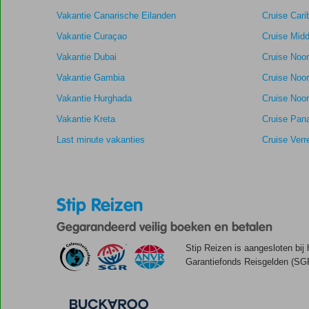
Gebaseerd
Ligging
8,4
Kamers
Vakantie Canarische Eilanden
Cruise Cari
op:
Aanrader
Service
9,2
Kindvriendelij
89
Vakantie Curaçao
Cruise Midd
Prijs/kwaliteit
8,6
Wifi kwaliteit
beoordelingen
Vakantie Dubai
Cruise Noo
Vakantie Gambia
Cruise Noo
Vakantie Hurghada
Cruise Noor
Vakantie Kreta
Cruise Pan
Last minute vakanties
Cruise Verr
Stip Reizen
Gegarandeerd veilig boeken en betalen
Stip Reizen is aangesloten bij
Garantiefonds Reisgelden (SGR