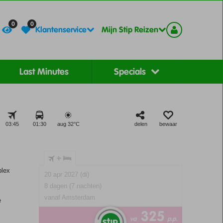
Contact
Registreer
0
0
Klantenservice
Mijn Stip Reizen
Last Minutes
Specials
03:45
01:30
aug 32°
C
delen
bewaar
+
plex
20 apr 2027 (di)
8 dagen (7 nachten)
vanaf Amsterdam
e
325
va
p.p.