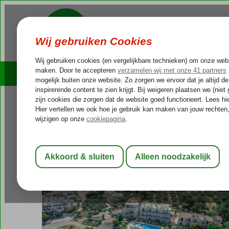
Cruises
Outlet Deals
Griekenland
Home
Kos
Kos-Stad Psalidi
Alex 2 Appartementen
Alex 2 Appartementen
Logies
-
Appartement