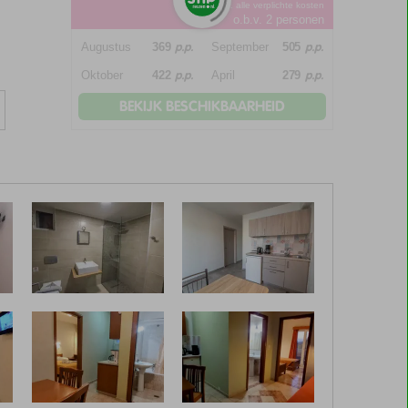
*incl. alle verplichte kosten
o.b.v. 2 personen
p.p.
p.p.
Augustus
369
September
505
p.p.
p.p.
Oktober
422
April
279
BEKIJK BESCHIKBAARHEID