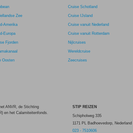
7,8
bbean
Cruise Schotland
k
8,6
ellandse Zee
Cruise IJsland
7,6
rd-Amerika
Cruise vanuit Nederland
rd-Europa
Cruise vanuit Rotterdam
se Fjorden
Nijlcruises
amakanaal
Wereldcruise
e Oosten
Zeecruises
 het ANVR, de Stichting
STIP REIZEN
) en het Calamiteitenfonds.
Schipholweg 335
1171 PL Badhoevedorp, Nederland
023 - 7510606