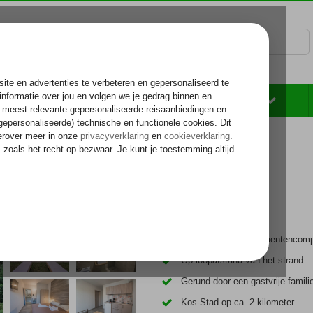
Rondreizen
Zonvakantie
Voelt als thuiskomen...
Kleinschalig appartementencom
Op loopafstand van het strand
Gerund door een gastvrije famili
Kos-Stad op ca. 2 kilometer