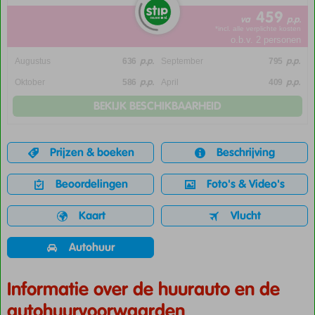
459
va
p.p.
*incl. alle verplichte kosten
o.b.v. 2 personen
p.p.
p.p.
Augustus
636
September
795
p.p.
p.p.
Oktober
586
April
409
BEKIJK BESCHIKBAARHEID
Prijzen & boeken
Beschrijving
Beoordelingen
Foto's & Video's
Kaart
Vlucht
Autohuur
Informatie over de huurauto en de
autohuurvoorwaarden