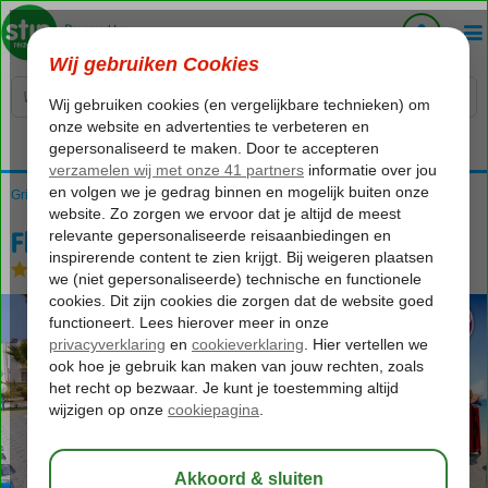
Voelt als thuiskomen...
Griekenland
Home
Kos
Kos-Stad
Fly & Go Olympia Appartementen
Fly & Go Olympia Appartementen
Logies
-
Appartement