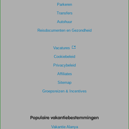
183
Parkeren
beoordelingen
Transfers
Autohuur
Scoreverdeling
Reisdocumenten en Gezondheid
Algemene indruk
8,4
Eten
8,2
Ligging
8,3
Kamers
7,4
Service
8,8
Kindvriendelijk
8,2
Vacatures
Prijs/kwaliteit
8,5
Wifi kwaliteit
7,7
Cookiebeleid
Privacybeleid
Affiliates
Sitemap
Groepsreizen & Incentives
Populaire vakantiebestemmingen
Vakantie Alanya