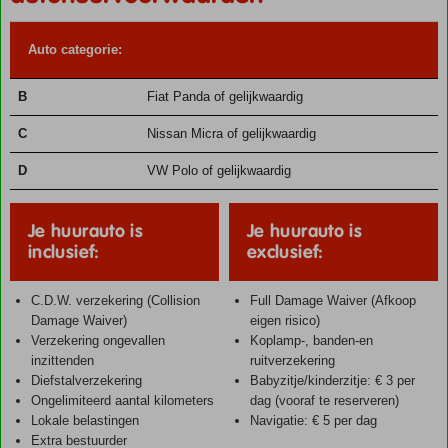
Auto categorie:
B
Fiat Panda of gelijkwaardig
C
Nissan Micra of gelijkwaardig
D
VW Polo of gelijkwaardig
Je huurauto is
Je huurauto is
inclusief:
exclusief:
C.D.W. verzekering (Collision
Full Damage Waiver (Afkoop
Damage Waiver)
eigen risico)
Verzekering ongevallen
Koplamp-, banden-en
inzittenden
ruitverzekering
Diefstalverzekering
Babyzitje/kinderzitje: € 3 per
Ongelimiteerd aantal kilometers
dag (vooraf te reserveren)
Lokale belastingen
Navigatie: € 5 per dag
Extra bestuurder