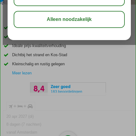
03:45
00:30
aug 32°
C
delen
bewaar
Inclusief huurauto
Gerund door vriendelijke familie
Ideale prijs-kwaliteitverhouding
Dichtbij het strand en Kos-Stad
Kleinschalig en rustig gelegen
Meer lezen
Zeer goed
8,4
183 beoordelingen
+
+
20 apr 2027 (di)
8 dagen (7 nachten)
vanaf Amsterdam