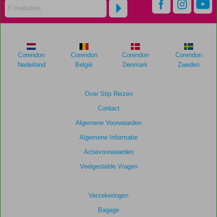
dan
48
maanden
worden
niet
meer
Corendon
Corendon
Corendon
Corendon
weergegeven
Nederland
België
Denmark
Zweden
om
de
relevantie
Over Stip Reizen
van
Contact
de
getoonde
Algemene Voorwaarden
scores
Algemene Informatie
te
garanderen.
Actievoorwaarden
Veelgestelde Vragen
Totale
score
Verzekeringen
Gebaseerd
Bagage
op: