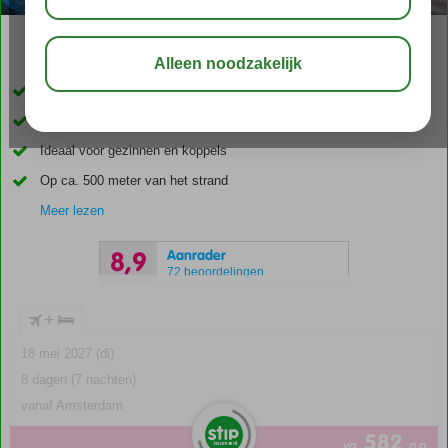
03:45
00:30
aug 32°
C
delen
bewaar
Een verborgen oase in Kos-stad
Warme en gezellige sfeer
Ideaal voor gezinnen en koppels
Op ca. 500 meter van het strand
Meer lezen
Aanrader
8,9
72 beoordelingen
+
18 mei 2027 (di)
8 dagen (7 nachten)
vanaf Amsterdam
582
va
p.p.