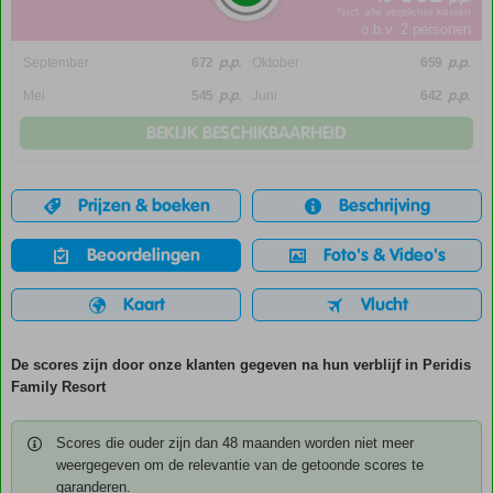
*incl. alle verplichte kosten
o.b.v. 2 personen
p.p.
p.p.
September
672
Oktober
659
p.p.
p.p.
Mei
545
Juni
642
BEKIJK BESCHIKBAARHEID
Prijzen & boeken
Beschrijving
Beoordelingen
Foto's & Video's
Kaart
Vlucht
De scores zijn door onze klanten gegeven na hun verblijf in Peridis
Family Resort
Scores die ouder zijn dan 48 maanden worden niet meer
weergegeven om de relevantie van de getoonde scores te
garanderen.