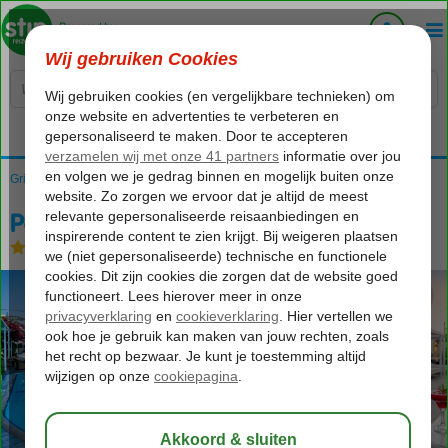
Voelt als thuiskomen...
Griekenland
Home
Kos
Kos-Stad
Peridis Family Resort
Peridis Family Resort
Logies
-
Appartement