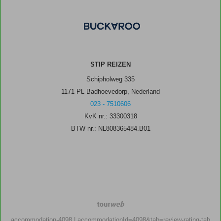
STIP REIZEN
Schipholweg 335
1171 PL Badhoevedorp, Nederland
023 - 7510606
KvK nr.: 33300318
BTW nr.: NL808365484.B01
TourWeb
©
accommodation-4098
| accommodationId=4098&tab=review-rating-tab