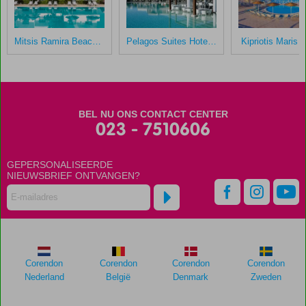
Mitsis Ramira Beach Hotel
Pelagos Suites Hotel & Spa
Kipriotis Maris 
BEL NU ONS CONTACT CENTER
023 - 7510606
GEPERSONALISEERDE
NIEUWSBRIEF ONTVANGEN?
Corendon
Corendon
Corendon
Corendon
Nederland
België
Denmark
Zweden