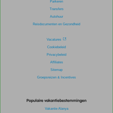
Parkeren
Scoreverdeling
Transfers
Algemene indruk
8,6
Eten
8,3
Autohuur
Ligging
7,8
Kamers
7,9
Service
8,7
Kindvriendelijk
8,4
Reisdocumenten en Gezondheid
Prijs/kwaliteit
8,2
Wifi kwaliteit
6,7
Vacatures
Cookiebeleid
Privacybeleid
Affiliates
Sitemap
Groepsreizen & Incentives
Populaire vakantiebestemmingen
Vakantie Alanya