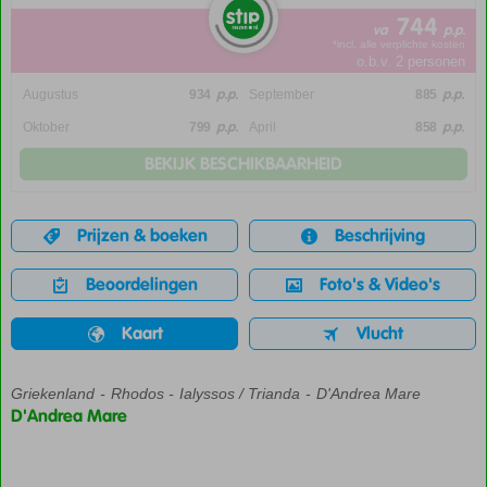
744
va
p.p.
*incl. alle verplichte kosten
o.b.v. 2 personen
p.p.
p.p.
Augustus
934
September
885
p.p.
p.p.
Oktober
799
April
858
BEKIJK BESCHIKBAARHEID
Prijzen & boeken
Beschrijving
Beoordelingen
Foto's & Video's
Kaart
Vlucht
Griekenland
Home
Rhodos
Ialyssos / Trianda
D'Andrea Mare
D'Andrea Mare