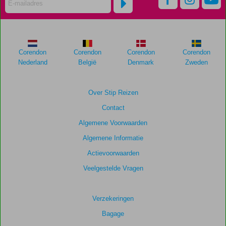
niet
meer
weergegeven
om
de
Corendon
Corendon
Corendon
Corendon
relevantie
Nederland
België
Denmark
Zweden
van
de
getoonde
Over Stip Reizen
scores
Contact
te
garanderen.
Algemene Voorwaarden
Algemene Informatie
Totale
Actievoorwaarden
score
Veelgestelde Vragen
Gebaseerd
op:
671
Verzekeringen
beoordelingen
Bagage