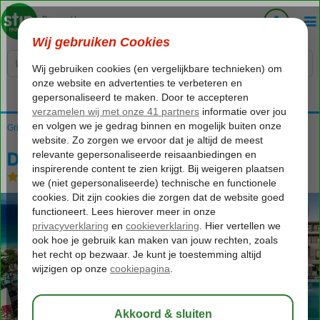
Voelt als thuiskomen...
Griekenland
Home
Rhodos
Ialyssos / Trianda
D'Andrea Mare
D'Andrea Mare
All Inclusive
-
Hotel