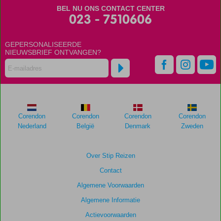
BEL NU ONS CONTACT CENTER
023 - 7510606
GEPERSONALISEERDE
NIEUWSBRIEF ONTVANGEN?
Corendon
Corendon
Corendon
Corendon
Nederland
België
Denmark
Zweden
Over Stip Reizen
Contact
Algemene Voorwaarden
Algemene Informatie
Actievoorwaarden