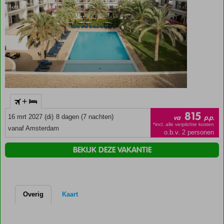
+
815
16 mrt 2027 (di)
8 dagen (7 nachten)
va
p.p.
*incl. alle verplichte kosten
vanaf Amsterdam
o.b.v. 2 personen
BEKIJK DEZE VAKANTIE
Overig
Kaart