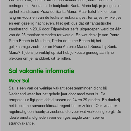
bedrogen uit. Vooral in de badplaats Santa Maria kijk je je ogen uit
op het zandstrand Praia de Santa Maria. Maar liefst 8 kilometer
lang en voorzien van de leukste restaurantjes, terrasjes, winkeltjes
en een gezellig nachtleven. Niet gek dus dat dit fantastische
zandstrand in 2016 door Tripadvisor zelfs uitgeroepen werd tot één
van de 25 mooiste stranden ter wereld. En wat denk je van Ponta
Preta Beach in Murdeira, Pedra de Lume Beach bij het
gelijknamige zoutmeer en Praia Antonio Manuel Sousa bij Santa
Maria? Tijdens je verblijf op Sal heb je keuze genoeg aan fijne
plekken om je handdoek uit te rollen.
Sal vakantie informatie
Weer Sal
Sal is één van de weinige vakantiebestemmingen dicht bij
Nederland waar het het gehele jaar door mooi weer is. De
temperatuur ligt gemiddeld tussen de 24 en 29 graden. En dankzij
het tropische savanneklimaat regent het er zelden. Ook waait er
regelmatig een heerlijke zeebries die voor wat verkoeling zorgt. De
ideale omstandigheden voor een geslaagde zon-, zee- en
strandvakantie.