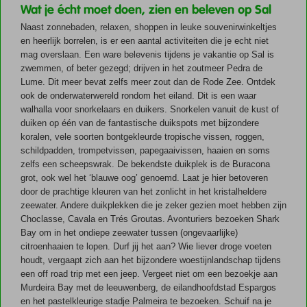
Wat je écht moet doen, zien en beleven op Sal
Naast zonnebaden, relaxen, shoppen in leuke souvenirwinkeltjes
en heerlijk borrelen, is er een aantal activiteiten die je echt niet
mag overslaan. Een ware belevenis tijdens je vakantie op Sal is
zwemmen, of beter gezegd; drijven in het zoutmeer Pedra de
Lume. Dit meer bevat zelfs meer zout dan de Rode Zee. Ontdek
ook de onderwaterwereld rondom het eiland. Dit is een waar
walhalla voor snorkelaars en duikers. Snorkelen vanuit de kust of
duiken op één van de fantastische duikspots met bijzondere
koralen, vele soorten bontgekleurde tropische vissen, roggen,
schildpadden, trompetvissen, papegaaivissen, haaien en soms
zelfs een scheepswrak. De bekendste duikplek is de Buracona
grot, ook wel het ‘blauwe oog’ genoemd. Laat je hier betoveren
door de prachtige kleuren van het zonlicht in het kristalheldere
zeewater. Andere duikplekken die je zeker gezien moet hebben zijn
Choclasse, Cavala en Trés Groutas. Avonturiers bezoeken Shark
Bay om in het ondiepe zeewater tussen (ongevaarlijke)
citroenhaaien te lopen. Durf jij het aan? Wie liever droge voeten
houdt, vergaapt zich aan het bijzondere woestijnlandschap tijdens
een off road trip met een jeep. Vergeet niet om een bezoekje aan
Murdeira Bay met de leeuwenberg, de eilandhoofdstad Espargos
en het pastelkleurige stadje Palmeira te bezoeken. Schuif na je