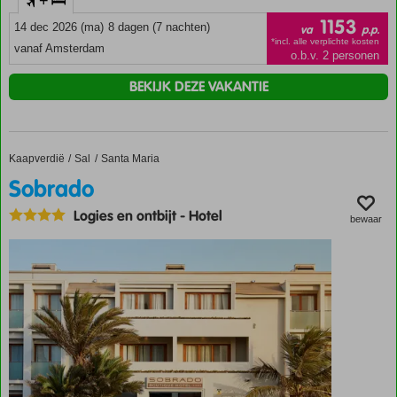
+
1153
14 dec 2026 (ma)
8 dagen (7 nachten)
va
p.p.
*incl. alle verplichte kosten
vanaf Amsterdam
o.b.v. 2 personen
BEKIJK DEZE VAKANTIE
Kaapverdië
Sobrado
Home
Sal
Santa Maria
Sobrado
Logies en ontbijt
-
Hotel
bewaar