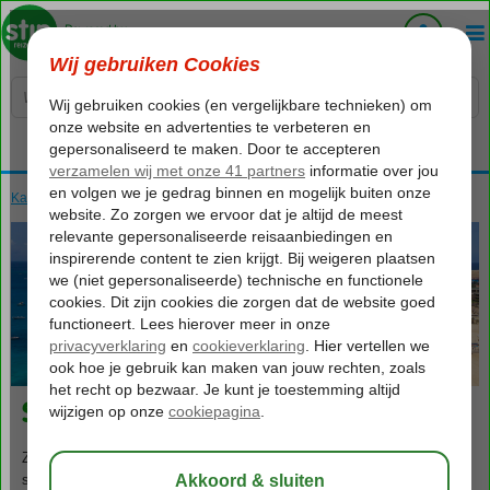
Voelt als thuiskomen...
Kaapverdië
Home
Sal
736
va
p.p.
o.b.v. 2 personen
Sal
Zet je voet aan land op het Kaapverdische Sal, dan verdwijnen
spanningen, drukte en stress als sneeuw voor de altijd stralende zon.