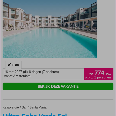
+
774
16 mrt 2027 (di)
8 dagen (7 nachten)
va
p.p.
vanaf Amsterdam
o.b.v. 2 personen
BEKIJK DEZE VAKANTIE
Kaapverdië
Hilton Cabo Verde Sal Resort
Home
Sal
Santa Maria