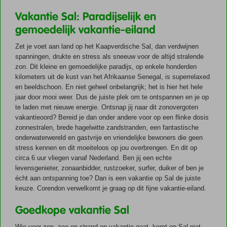
Vakantie Sal: Paradijselijk en
gemoedelijk vakantie-eiland
Zet je voet aan land op het Kaapverdische Sal, dan verdwijnen
spanningen, drukte en stress als sneeuw voor de altijd stralende
zon. Dit kleine en gemoedelijke paradijs, op enkele honderden
kilometers uit de kust van het Afrikaanse Senegal, is superrelaxed
en beeldschoon. En niet geheel onbelangrijk; het is hier het hele
jaar door mooi weer. Dus de juiste plek om te ontspannen en je op
te laden met nieuwe energie. Ontsnap jij naar dit zonovergoten
vakantieoord? Bereid je dan onder andere voor op een flinke dosis
zonnestralen, brede hagelwitte zandstranden, een fantastische
onderwaterwereld en gastvrije en vriendelijke bewoners die geen
stress kennen en dit moeiteloos op jou overbrengen. En dit op
circa 6 uur vliegen vanaf Nederland. Ben jij een echte
levensgenieter, zonaanbidder, rustzoeker, surfer, duiker of ben je
écht aan ontspanning toe? Dan is een vakantie op Sal de juiste
keuze. Corendon verwelkomt je graag op dit fijne vakantie-eiland.
Goedkope vakantie Sal
Wie voor zon, zee en strand op vakantie gaat, komt op Sal niet