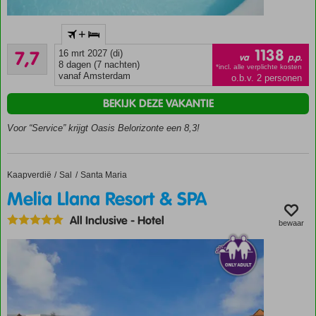
Pal aan
+
het
Goed
prachtige
1138
7,7
16 mrt 2027 (di)
va
p.p.
3
zandstrand
8 dagen (7 nachten)
*incl. alle verplichte kosten
beoordelingen
vanaf Amsterdam
o.b.v. 2 personen
Op
loopafstand
BEKIJK DEZE VAKANTIE
van Santa
Maria
Voor “Service” krijgt Oasis Belorizonte een 8,3!
Miniclub,
speeltuin en
kinderbaden
Kaapverdië
Melia Llana Resort & SPA
Home
Sal
Santa Maria
Comfortabel
Melia Llana Resort & SPA
verblijf
o.b.v. All
All Inclusive
-
Hotel
bewaar
Inclusive