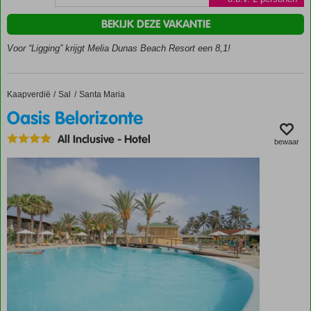
zandstrand
Aquapark
BEKIJK DEZE VAKANTIE
met
Voor “Ligging” krijgt Melia Dunas Beach Resort een 8,1!
spectaculaire
glijbanen
Mooie
kamers
Kaapverdië
Oasis Belorizonte
Home
Sal
Santa Maria
en
Oasis Belorizonte
suites
All Inclusive
-
Hotel
Genieten
bewaar
o.b.v. All
Inclusive