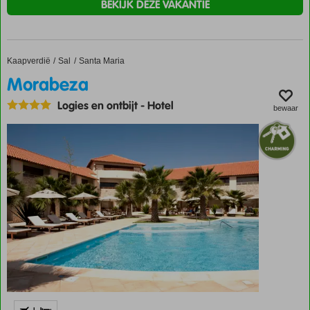
BEKIJK DEZE VAKANTIE
Kaapverdië
Morabeza
Home
Sal
Santa Maria
Morabeza
Logies en ontbijt
-
Hotel
bewaar