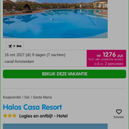
+
1276
16 mrt 2027 (di)
8 dagen (7 nachten)
va
p.p.
*incl. alle verplichte kosten
vanaf Amsterdam
o.b.v. 2 personen
BEKIJK DEZE VAKANTIE
Kaapverdië
Halos Casa Resort
Home
Sal
Santa Maria
Halos Casa Resort
Logies en ontbijt
-
Hotel
bewaar