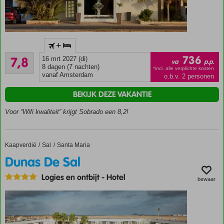
Op
+
loopafstand
Goed
van Santa
736
7,8
16 mrt 2027 (di)
va
p.p.
10
Maria en
8 dagen (7 nachten)
*incl. alle verplichte kosten
beoordelingen
vanaf Amsterdam
o.b.v. 2 personen
strand
2
BEKIJK DEZE VAKANTIE
voortreffelijke
restaurants
Voor “Wifi kwaliteit” krijgt Sobrado een 8,2!
Fitnessruimte
Halfpension
Plus of
Kaapverdië
Dunas De Sal
Home
Sal
Santa Maria
Volpension
Dunas De Sal
Plus ook
mogelijk!
Logies en ontbijt
-
Hotel
bewaar