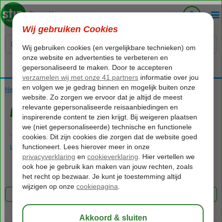
Voelt als thuiskomen...
Nederland
Home
Utrecht
Maarn
Maarn
.
LEES MEER OVER MAARN
Over Maarn
Kaart
FILTER 0 AANBIEDINGEN