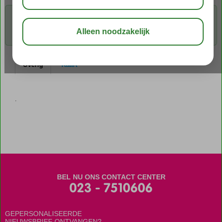
Voor de gekozen criteria hebben we helaas geen mogelijkheden.
Tip: verwijder een of meerdere criteria om toch mogelijkheden te
vinden.
Overig
Kaart
.
BEL NU ONS CONTACT CENTER
023 - 7510606
GEPERSONALISEERDE
NIEUWSBRIEF ONTVANGEN?