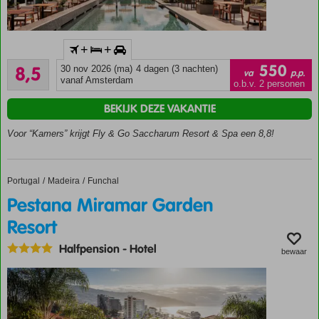
de
wereldstad
Lissabon
.usp
+
+
op
ul
Aanrader
nog
{
550
8,5
30 nov 2026 (ma)
4 dagen (3 nachten)
va
p.p.
4
geen
list-
vanaf Amsterdam
o.b.v. 2 personen
beoordelingen
3
style:
BEKIJK DEZE VAKANTIE
uur
none;
rijden
}
Voor “Kamers” krijgt Fly & Go Saccharum Resort & Spa een 8,8!
van
.usp
de
li:before
Algarve
{
ligt?
content:
Portugal
Pestana Miramar Garden Resort
Home
Madeira
Funchal
Leuk
"\e775";
Pestana Miramar Garden
om
font-
te
Resort
family:
combineren
COR
Halfpension
-
Hotel
of
Icons
bewaar
als
WF;
afwisseling
display:
tussen
inline-
een
block;