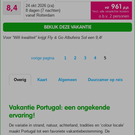
Zeer goed
{
961
8,4
24 okt 2026 (za)
va
p.p.
8
list-
8 dagen (7 nachten)
*incl. alle verplichte kosten
beoordelingen
vanaf Rotterdam
o.b.v. 2 personen
style:
none;
BEKIJK DEZE VAKANTIE
}
.usp
Voor “Wifi kwaliteit” krijgt Fly & Go Albufeira Sol een 9,4!
li:before
{
content:
vorige pagina
1
2
3
4
5
"\e775";
font-
family:
COR
Overig
Kaart
Algemeen
Duurzamer op reis
Icons
WF;
display:
inline-
Vakantie Portugal: een ongekende
block;
color:
ervaring!
#26a514;
width:
De variatie in strand, natuur, achterland, tradities en ‘colour locale’
1.3em;
maakt Portugal tot een favoriete vakantiebestemming. De