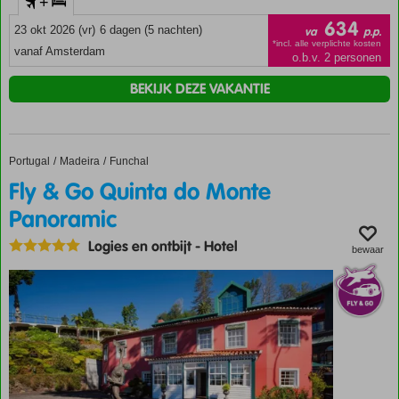
+
634
23 okt 2026 (vr)
6 dagen (5 nachten)
va
p.p.
*incl. alle verplichte kosten
vanaf Amsterdam
o.b.v. 2 personen
BEKIJK DEZE VAKANTIE
Portugal
Fly & Go Quinta do Monte Panoramic
Home
Madeira
Funchal
Fly & Go Quinta do Monte
Panoramic
Logies en ontbijt
-
Hotel
bewaar