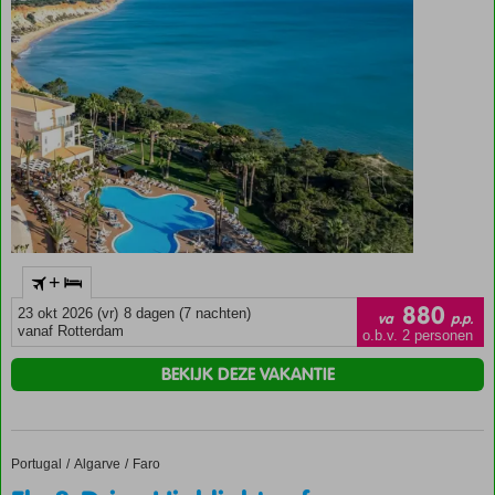
uit
Met de
kabelbaan
naar
Funchal
Halfpension
ook
mogelijk
+
880
23 okt 2026 (vr)
8 dagen (7 nachten)
va
p.p.
vanaf Rotterdam
o.b.v. 2 personen
BEKIJK DEZE VAKANTIE
Portugal
Fly & Drive Highlights of Portugal 3*
Home
Algarve
Faro