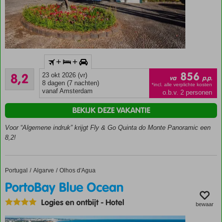
Inclusief
+
+
huurauto
Zeer goed
856
8,2
23 okt 2026 (vr)
Gelegen
va
p.p.
6
8 dagen (7 nachten)
in het
*incl. alle verplichte kosten
beoordelingen
vanaf Amsterdam
o.b.v. 2 personen
historisch
dorpje
BEKIJK DEZE VAKANTIE
Monte
Voor “Algemene indruk” krijgt Fly & Go Quinta do Monte Panoramic een
Omgeven
8,2!
door
prachtige
tuinen
Het
Portugal
PortoBay Blue Ocean
Home
Algarve
Olhos d'Agua
landhuis
PortoBay Blue Ocean
straalt
historie
Logies en ontbijt
-
Hotel
bewaar
en
charme