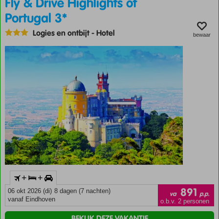
Fly & Drive Highlights of
Portugal 3*
Logies en ontbijt
-
Hotel
bewaar
+
+
891
06 okt 2026 (di)
8 dagen (7 nachten)
va
p.p.
vanaf Eindhoven
o.b.v. 2 personen
BEKIJK DEZE VAKANTIE