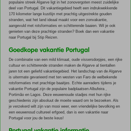
margin-
populaire streek Algarve ligt in het zonovergoten meest zuidelijke
right:
deel van Portugal. Dit vakantiegebied heeft een indrukwekkende
.3em;
170 kilometer lange kustlijn met prachtig uitgestrekte gouden
/*vinkjes
stranden, wat het land ideaal maakt voor een zonvakantie,
uitlijnen
aangevuld met rotsformaties en schitterende baaien. Wil je ook
op
genieten van deze prachtige stranden? Boek dan een vakantie
links*/
naar Portugal bij Stip Reizen.
margin-
Goedkope vakantie Portugal
left:
-3.1em;
De combinatie van een mild klimaat, oude vissersdorpjes, een rijke
}
cultuur en schitterende stranden maken de Algarve al tientallen
.border
jaren tot een geliefd vakantiegebied. Het landschap van de Algarve
{
is uitermate gevarieerd met ten westen van Faro de welbekende
border:
rotsformaties met prachtige baaitjes. Echte aanraders tijdens je
1px...
vakantie Portugal zijn de populaire badplaatsen Albufeira ,
Portimão en Lagos. Deze eeuwenoude stadjes met hun rijke
geschiedenis zijn absoluut de moeite waard om te bezoeken. Als
je verzekerd wilt zijn van mooi weer, een vriendelijke bevolking en
een eeuwenoud cultureel erfgoed, dan is een vakantie naar
Portugal voor jou de beste keus!
Portugal vakantie informatie