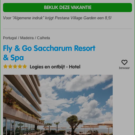
tuinen
is
BEKIJK DEZE VAKANTIE
het
Heerlijk
om
Voor “Algemene indruk” krijgt Pestana Village Garden een 8,5!
zwembad
een
Voortreffelijke
boottocht
restaurants
te
Portugal
Fly & Go Saccharum Resort & Spa
Home
Madeira
Calheta
O.b.v.
maken
Halfpension
Fly & Go Saccharum Resort
en
of
de
& Spa
Volpension
fraaie
rotsachtige
Logies en ontbijt
-
Hotel
bewaar
kust
eens
vanaf
het
water
te
bewonderen.
En
wist
je
dat