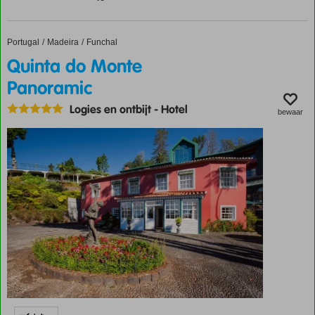
de
Strip
Buffet
Portugal
Quinta do Monte Panoramic
Home
Madeira
Funchal
& à-
Quinta do Monte
la-
carte
Panoramic
Trakteer
Logies en ontbijt
-
Hotel
jezelf
bewaar
op de
Spa
Studio's,
suites
én All
Inclusive