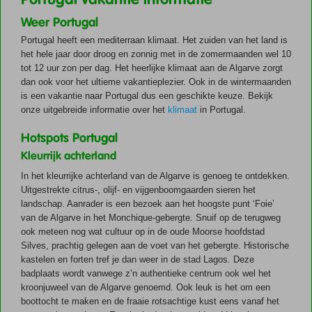
Weer Portugal
Portugal heeft een mediterraan klimaat. Het zuiden van het land is
het hele jaar door droog en zonnig met in de zomermaanden wel 10
tot 12 uur zon per dag. Het heerlijke klimaat aan de Algarve zorgt
dan ook voor het ultieme vakantieplezier. Ook in de wintermaanden
is een vakantie naar Portugal dus een geschikte keuze. Bekijk
onze uitgebreide informatie over het
klimaat
in Portugal.
Hotspots Portugal
Kleurrijk achterland
In het kleurrijke achterland van de Algarve is genoeg te ontdekken.
Uitgestrekte citrus-, olijf- en vijgenboomgaarden sieren het
landschap. Aanrader is een bezoek aan het hoogste punt ‘Foie’
van de Algarve in het Monchique-gebergte. Snuif op de terugweg
ook meteen nog wat cultuur op in de oude Moorse hoofdstad
Silves, prachtig gelegen aan de voet van het gebergte. Historische
kastelen en forten tref je dan weer in de stad Lagos. Deze
badplaats wordt vanwege z’n authentieke centrum ook wel het
kroonjuweel van de Algarve genoemd. Ook leuk is het om een
boottocht te maken en de fraaie rotsachtige kust eens vanaf het