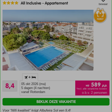
dagen
All Inclusive
-
Appartement
bewaar
Volpension
ook
mogelijk
Fantastisch
+
zandstrand
Zeer goed
op
589
8,4
05 okt 2026 (ma)
va
p.p.
8
loopafstand
5 dagen (4 nachten)
*incl. alle verplichte kosten
beoordelingen
vanaf Rotterdam
o.b.v. 2 personen
Ca.
250
BEKIJK DEZE VAKANTIE
meter
van
Voor “Wifi kwaliteit” krijgt Albufeira Sol een 9,4!