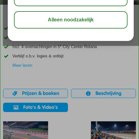
delen
bewaar
5-daagse Formule 1 Qatar
Beleef het sprintweekend vanaf de Main Grandstand
Incl. 4 overnachtingen in 5* City Center Rotana
Verblijf o.b.v. logies & ontbijt
Meer lezen
Prijzen & boeken
Beschrijving
Foto's & Video's