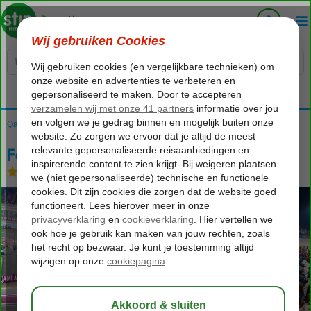
Voelt als thuiskomen...
Qatar
Home
Doha
Formule 1 Reizen
Formule 1 Qatar - hotel en ticket only
Formule 1 Qatar - hotel en ticket only
Logies en ontbijt
-
Hotel