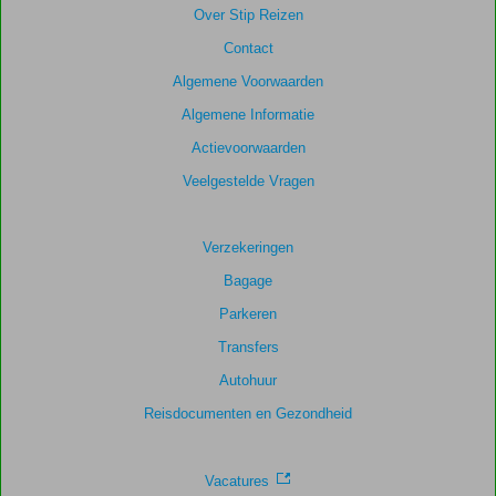
Over Stip Reizen
Contact
Scores
die
Algemene Voorwaarden
ouder
Algemene Informatie
zijn
dan
Actievoorwaarden
48
Veelgestelde Vragen
maanden
worden
niet
Verzekeringen
meer
weergegeven
Bagage
om
Parkeren
de
relevantie
Transfers
van
Autohuur
de
getoonde
Reisdocumenten en Gezondheid
scores
te
garanderen.
Vacatures