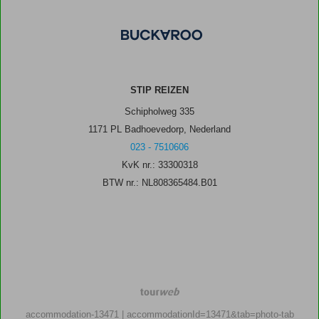
STIP REIZEN
Schipholweg 335
1171 PL Badhoevedorp, Nederland
023 - 7510606
KvK nr.: 33300318
BTW nr.: NL808365484.B01
TourWeb
©
accommodation-13471
| accommodationId=13471&tab=photo-tab