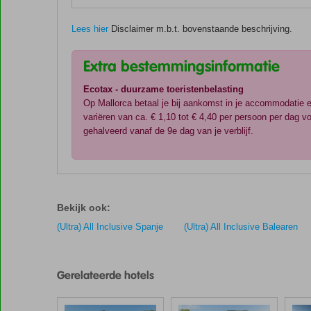
Lees hier
Disclaimer m.b.t. bovenstaande beschrijving.
Extra bestemmingsinformatie
Ecotax - duurzame toeristenbelasting
Op Mallorca betaal je bij aankomst in je accommodatie 
variëren van ca. € 1,10 tot € 4,40 per persoon per dag
gehalveerd vanaf de 9e dag van je verblijf.
De
scores
zijn
Bekijk ook:
door
onze
(Ultra) All Inclusive Spanje
(Ultra) All Inclusive Balearen
klanten
gegeven
na
Gerelateerde hotels
hun
verblijf
in