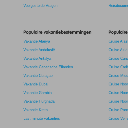
scores
Veelgestelde Vragen
Reisdocume
te
garanderen.
Totale score
8,0
Scoreverdeling
Populaire vakantiebestemmingen
Populair
Algemene indruk
8,0
Eten
Gebaseerd
Vakantie Alanya
Cruise Alas
Ligging
8,5
Kamers
op:
Zeer goed
Service
7,9
Kindvriendelij
Vakantie Andalusië
Cruise Azië
222
Prijs/kwaliteit
7,7
Wifi kwaliteit
beoordelingen
Vakantie Antalya
Cruise Cana
Vakantie Canarische Eilanden
Cruise Cari
Vakantie Curaçao
Cruise Midd
Vakantie Dubai
Cruise Noo
Vakantie Gambia
Cruise Noo
Vakantie Hurghada
Cruise Noor
Vakantie Kreta
Cruise Pan
Last minute vakanties
Cruise Verr