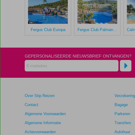
Fergus
Club
Mallorca
Waterpark
Fergus Club Europa
Fergus Club Palmanova Park
Scores
die
ouder
zijn
GEPERSONALISEERDE NIEUWSBRIEF ONTVANGEN?
dan
48
maanden
worden
niet
meer
Over Stip Reizen
Verzekerin
weergegeven
om
Contact
Bagage
de
Algemene Voorwaarden
Parkeren
relevantie
van
Algemene Informatie
Transfers
de
Actievoorwaarden
Autohuur
getoonde