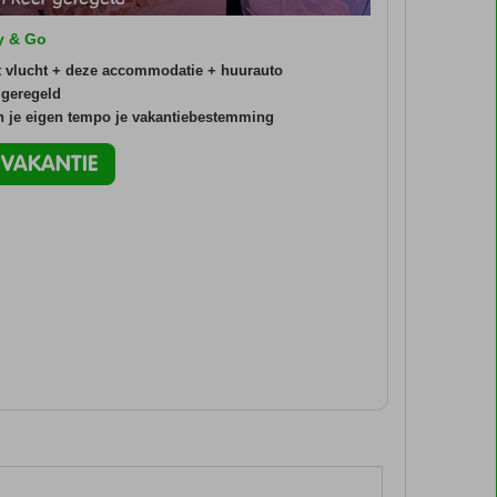
ly & Go
t vlucht + deze accommodatie + huurauto
 geregeld
in je eigen tempo je vakantiebestemming
O VAKANTIE