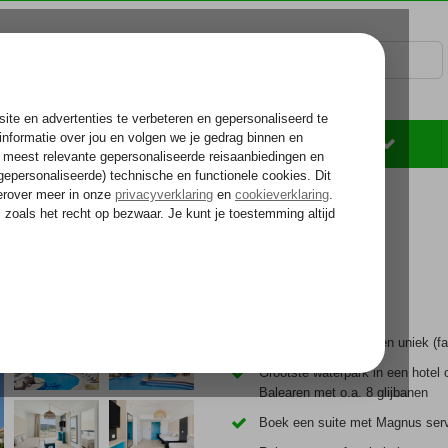
Rondreizen
Zonvakantie
Voelt als thuiskomen...
Waterpark
k
Compleet vernieuwd en uniek (fam
Grootste waterpark in een hotel 
Balearen met o.a. 8 glijbanen
Boek een suite met Magnus ser