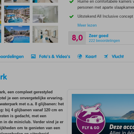
Ruime en comfortabele kamers 
personen met aparte slaapkamer
Uitstekend All Inclusive concept
Meer lezen
Zeer goed
8,0
222 beoordelingen
oordelingen
Foto's & Video's
Kaart
Vlucht
rk
ark, een compleet gerestyled
hotel je een onvergetelijke ervaring.
aterpark met o.a. 8 glijbanen: het
g: bij 4 glijbanen vanaf 120 cm en
insten is gedacht, met een
n in de miniclub. Verder vind je er
lijkheden om te genieten van een
kgelegenheden en uitgebreid