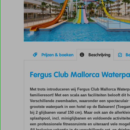
Prijzen & boeken
Beschrijving
Be
Fergus Club Mallorca Waterpa
Met trots introduceren wij Fergus Club Mallorca Waterp
familieresort! Met een scala aan faciliteiten belooft dit 
Verschillende zwembaden, waaronder een spectaculair w
grootste waterpark in een hotel op de Balearen! (Toegan
bij 2 glijbanen vanaf 150 cm). Maar ook aan de allerkle
splashpool, incl. miniglijbanen en voldoende activiteite
een professionele fitnessruimte en uiteraard vele moge
All Inclusive vakantie in de verschillende eet- en drin