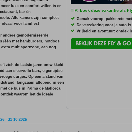
meer luxe en comfort willen is er
TIP: boek deze vakantie als F
estaurant, bar én
ole. Alle kamers zijn compleet
Gemak voorop: pakketreis me
ideaal voor families!
De verzekering voor je auto is
Vrijheid en avontuur: ontdek 
der andere gemoderniseerde
cks (één met hamburgers, hotdogs
BEKIJK DEZE FLY & G
en extra multisportzone, een nog
eeft zich de laatste jaren ontwikkeld
d aan sfeervolle bars, eigentijdse
vroege uurtjes. Op een afstand van
ndstrand, langzaam aflopend in een
e met de bus in Palma de Mallorca,
 ontdek waarom het de ideale
26 - 31-10-2026