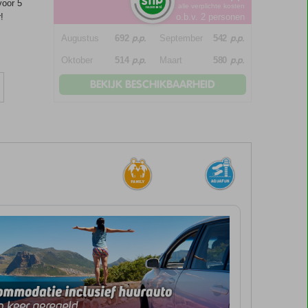
voor 5
*incl. alle verplichte kosten
!
o.b.v. 2 personen
p.p.
p.p.
Augustus
692
September
542
p.p.
p.p.
Oktober
514
Maart
580
BEKIJK BESCHIKBAARHEID