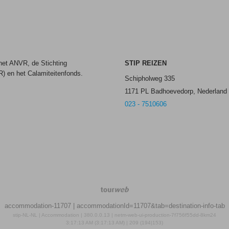
 het ANVR, de Stichting
STIP REIZEN
) en het Calamiteitenfonds.
Schipholweg 335
1171 PL Badhoevedorp, Nederland
023 - 7510606
TourWeb
©
accommodation-11707
| accommodationId=11707&tab=destination-info-tab
NetMatch
stip-NL-NL | Accommodation | 380.0.0.13 | netm-web-ui-production-7f756f55dd-8km24
3:17:13 AM (3:17:13 AM) | 209 (194|153)