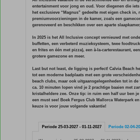
entertainment voor jong en oud. Voor diegenen die iets 
het exclusieve “Magnus” gedeelte met eigen check in, r
premiumvoorzieningen in de kamer, zoals een gamecons
gerenoveerd en beschikken over een aparte slaapkamer, 
In 2025 is het All Inclusive concept vernieuwd met on
buffetten, een verbeterd muzieksysteem, twee foodtru
en frites en één met pizza), een à-la-carterestaurant, e
grotere gamezone en meer.
Last but not least, de ligging is perfect! Calvia Beach h
tot een moderne badplaats met een grote verscheidenhei
beach clubs, maar ook uitgaansgelegenheden tot in de 
ca. 10 minuten lopen vind je 2 prachtige baaien met za
kristalheldere zee. Onze tip: in ruim een half uur ben j
een must see! Boek Fergus Club Mallorca Waterpark en
keuze is voor jouw volgende vakantie!
Periode 25-03-2027 - 01-11-2027
Periode 02-04-20