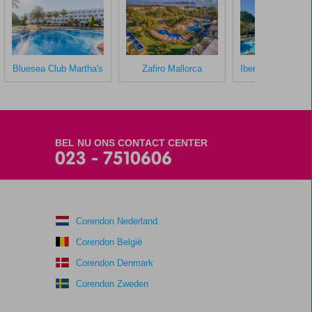
Bluesea Club Martha's
Zafiro Mallorca
BEL NU ONS CONTACT CENTER
023 - 7510606
Corendon Nederland
Corendon België
Corendon Denmark
Corendon Zweden