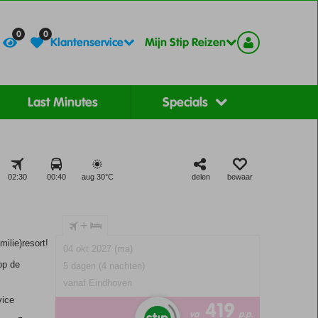
Contact
Registreer
0
0
Klantenservice
Mijn Stip Reizen
Last Minutes
Specials
02:30
00:40
aug 30°
C
delen
bewaar
+
ilie)resort!
04 okt 2027 (ma)
op de
5 dagen (4 nachten)
vanaf Eindhoven
vice
419
va
p.p.