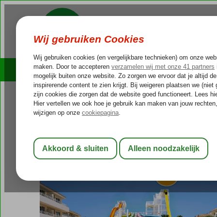
Cruises
Outlet Deals
Spanje
Home
Balearen
Mallorca
Magaluf
Fergus Club Mallorca 
Fergus Club Mallorca Waterpar
Logies en ontbijt
-
Hotel