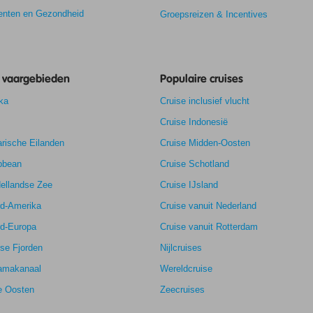
nten en Gezondheid
Groepsreizen & Incentives
e vaargebieden
Populaire cruises
6,9
ka
Cruise inclusief vlucht
7,7
k
8,3
Cruise Indonesië
7,6
rische Eilanden
Cruise Midden-Oosten
bbean
Cruise Schotland
ellandse Zee
Cruise IJsland
rd-Amerika
Cruise vanuit Nederland
rd-Europa
Cruise vanuit Rotterdam
se Fjorden
Nijlcruises
amakanaal
Wereldcruise
e Oosten
Zeecruises