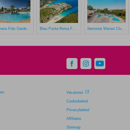
Calimera Fido Gardens
Blau Punta Reina Family Resort
Iberostar Waves Club Cala Barca
gen
Vacatures
Cookiebeleid
Privacybeleid
Affiliates
Sitemap