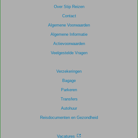
score
Over Stip Reizen
Gebaseerd
Contact
op:
4
Algemene Voorwaarden
beoordelingen
Algemene Informatie
Actievoorwaarden
Scoreverdeling
Veelgestelde Vragen
Algemene indruk
9,5
Eten
9,3
Ligging
9,0
Kamers
9,0
Service
9,5
Kindvriendelijk
Verzekeringen
9,3
Prijs/kwaliteit
9,5
Wifi kwaliteit
9,5
Bagage
Parkeren
Transfers
Autohuur
Reisdocumenten en Gezondheid
Vacatures