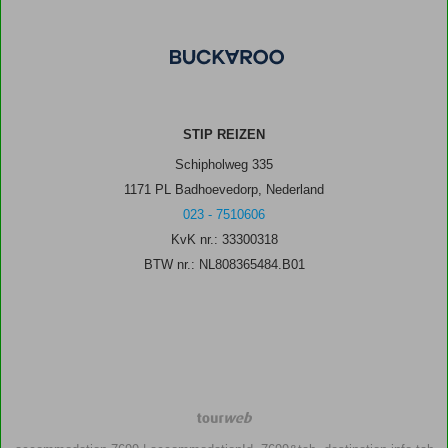
STIP REIZEN
Schipholweg 335
1171 PL Badhoevedorp, Nederland
023 - 7510606
KvK nr.: 33300318
BTW nr.: NL808365484.B01
TourWeb
©