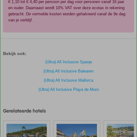
€ 1,10 tot € 4,40 per persoon per dag voor personen vanaf 16 jaar
en ouder. Daarnaast wordt 10% VAT over deze ecotax in rekening
gebracht. De vermelde kosten worden gehalveerd vanaf de 9e dag
van je verblijf.
De
scores
zijn
Bekijk ook:
door
onze
(Ultra) All Inclusive Spanje
klanten
(Ultra) All Inclusive Balearen
gegeven
na
(Ultra) All Inclusive Mallorca
hun
(Ultra) All Inclusive Playa de Muro
verblijf
in
Iberostar
Selection
Gerelateerde hotels
Albufera
Playa
Scores