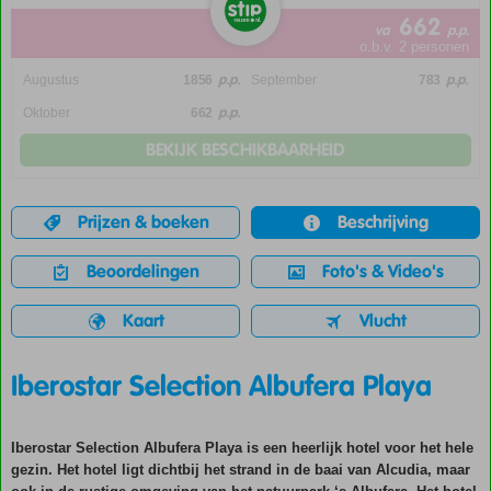
662
va
p.p.
o.b.v. 2 personen
p.p.
p.p.
Augustus
1856
September
783
p.p.
Oktober
662
BEKIJK BESCHIKBAARHEID
Prijzen & boeken
Beschrijving
Beoordelingen
Foto's & Video's
Kaart
Vlucht
Iberostar Selection Albufera Playa
Iberostar Selection Albufera Playa is een heerlijk hotel voor het hele
gezin. Het hotel ligt dichtbij het strand in de baai van Alcudia, maar