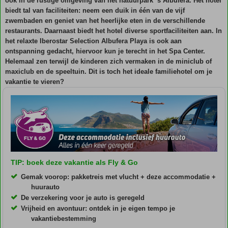
ook in de rustige omgeving van het natuurpark ‘s Albufera. Het hotel
biedt tal van faciliteiten: neem een duik in één van de vijf
zwembaden en geniet van het heerlijke eten in de verschillende
restaurants. Daarnaast biedt het hotel diverse sportfaciliteiten aan. In
het relaxte Iberostar Selection Albufera Playa is ook aan
ontspanning gedacht, hiervoor kun je terecht in het Spa Center.
Helemaal zen terwijl de kinderen zich vermaken in de miniclub of
maxiclub en de speeltuin. Dit is toch het ideale familiehotel om je
vakantie te vieren?
TIP: boek deze vakantie als Fly & Go
Gemak voorop: pakketreis met vlucht + deze accommodatie +
huurauto
De verzekering voor je auto is geregeld
Vrijheid en avontuur: ontdek in je eigen tempo je
vakantiebestemming