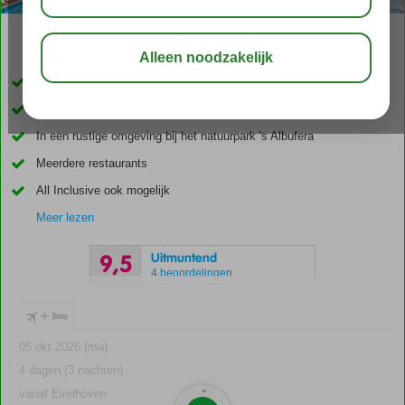
02:30
01:05
aug 30°
C
delen
bewaar
Vanuit het hotel zo op het strand
Ideaal familiehotel
In een rustige omgeving bij het natuurpark 's Albufera
Meerdere restaurants
All Inclusive ook mogelijk
Meer lezen
Uitmuntend
9,5
4 beoordelingen
+
05 okt 2026 (ma)
4 dagen (3 nachten)
vanaf Eindhoven