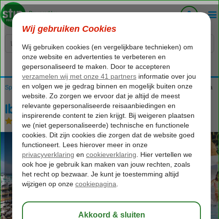
Voelt als thuiskomen...
Spanje
Home
Balearen
Mallorca
Playa de Muro
Iberostar Selection Albufera Playa
Iberostar Selection Albufera Playa
All Inclusive
-
Hotel