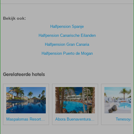
De
scores
zijn
Bekijk ook:
door
onze
Halfpension Spanje
klanten
Halfpension Canarische Eilanden
gegeven
na
Halfpension Gran Canaria
hun
Halfpension Puerto de Mogan
verblijf
in
Cordial
Mogan
Gerelateerde hotels
Playa
Scores
die
ouder
zijn
dan
Maspalomas Resort by Dunas
Abora Buenaventura by Lopesan
Tenesoya
48
maanden