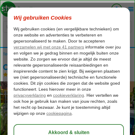
Voelt als thuiskomen...
Home
Spanje
Canarische Eilanden
Gran Canaria
Puerto de Mogan
Cordial Mogan Playa
Cordial Mogan Playa
Halfpension
-
Hotel