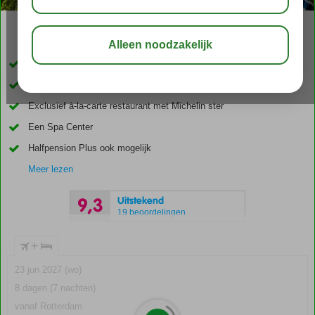
04:20
aug 28°
C
delen
bewaar
Accommodatie met een GSTC erkend duurzaamheidscertificaat
Op ca. 300 meter van het strand
Exclusief à-la-carte restaurant met Michelin ster
Een Spa Center
Halfpension Plus ook mogelijk
Meer lezen
Uitstekend
9,3
19 beoordelingen
+
23 jun 2027 (wo)
8 dagen (7 nachten)
vanaf Rotterdam