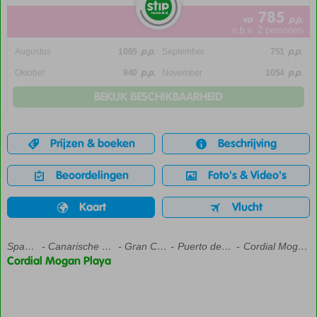
785
va
p.p.
o.b.v. 2 personen
p.p.
p.p.
Augustus
1065
September
751
p.p.
p.p.
Oktober
940
November
1054
BEKIJK BESCHIKBAARHEID
Prijzen & boeken
Beschrijving
Beoordelingen
Foto's & Video's
Kaart
Vlucht
Home
Spanje
Canarische Eilanden
Gran Canaria
Puerto de Mogan
Cordial Mogan Playa
Cordial Mogan Playa