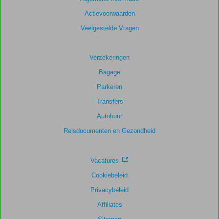
Actievoorwaarden
Scoreverdeling
Algemene indruk
9,3
Eten
8,9
Veelgestelde Vragen
Ligging
8,9
Kamers
8,4
Service
9,3
Kindvriendelijk
8,5
Verzekeringen
Prijs/kwaliteit
8,6
Wifi kwaliteit
8,9
Bagage
Parkeren
Transfers
Autohuur
Reisdocumenten en Gezondheid
Vacatures
Cookiebeleid
Privacybeleid
Affiliates