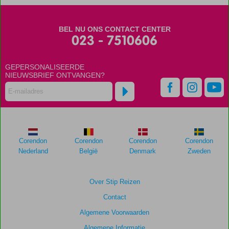
worden
niet
meer
BEL NU ONS CONTACT CENTER
weergegeven
023 - 7510606
om
de
relevantie
GEPERSONALISEERDE
van
NIEUWSBRIEF ONTVANGEN?
de
getoonde
scores
te
garanderen.
Corendon
Corendon
Corendon
Corendon
Totale
Nederland
België
Denmark
Zweden
score
Gebaseerd
Over Stip Reizen
op:
Contact
19
beoordelingen
Algemene Voorwaarden
Algemene Informatie