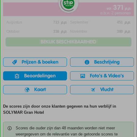
371
va
p.p.
o.b.v. 2 personen
p.p.
p.p.
Augustus
723
September
451
p.p.
p.p.
Oktober
338
November
380
BEKIJK BESCHIKBAARHEID
Prijzen & boeken
Beschrijving
Beoordelingen
Foto's & Video's
Kaart
Vlucht
De scores zijn door onze klanten gegeven na hun verblijf in
SOLYMAR Gran Hotel
Scores die ouder zijn dan 48 maanden worden niet meer
weergegeven om de relevantie van de getoonde scores te