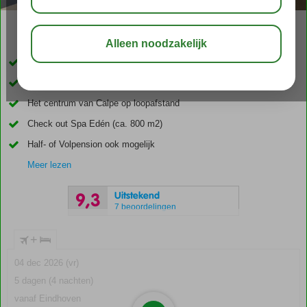
delen
bewaar
Only Adult hotel; min. leeftijd 16 jaar
Toplocatie direct aan het brede zandstrand
Het centrum van Calpe op loopafstand
Check out Spa Edén (ca. 800 m2)
Half- of Volpension ook mogelijk
Meer lezen
Uitstekend
9,3
7 beoordelingen
+
04 dec 2026 (vr)
5 dagen (4 nachten)
vanaf Eindhoven