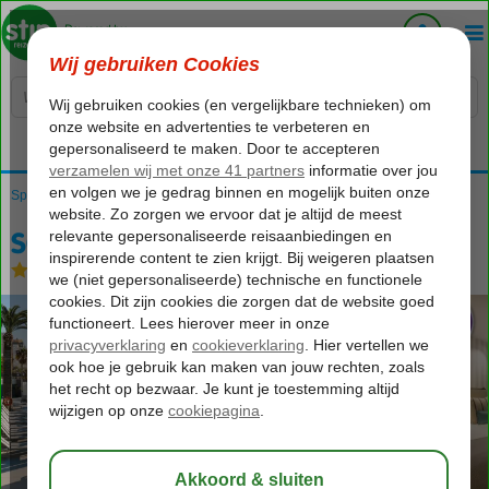
Voelt als thuiskomen...
Spanje
Home
Costa Blanca
Calpe
SOLYMAR Gran Hotel
SOLYMAR Gran Hotel
Logies en ontbijt
-
Hotel