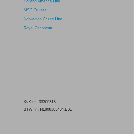
Holland America Line
MSC Cruises
Norwegian Cruise Line
Royal Caribbean
KvK nr.: 33300318
BTW nr.: NL808365484.B01