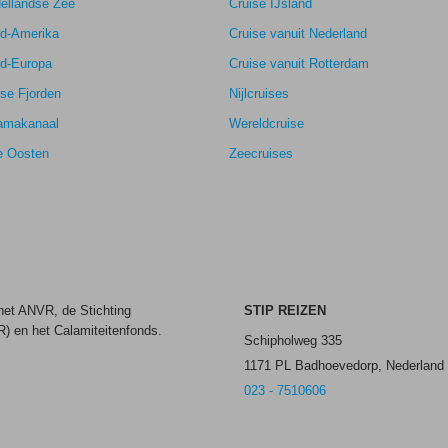
ellandse Zee
Cruise IJsland
rd-Amerika
Cruise vanuit Nederland
rd-Europa
Cruise vanuit Rotterdam
se Fjorden
Nijlcruises
amakanaal
Wereldcruise
e Oosten
Zeecruises
 het ANVR, de Stichting
STIP REIZEN
) en het Calamiteitenfonds.
Schipholweg 335
1171 PL Badhoevedorp, Nederland
023 - 7510606