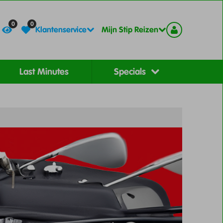
Contact
Registreer
0
0
Klantenservice
Mijn Stip Reizen
Last Minutes
Specials