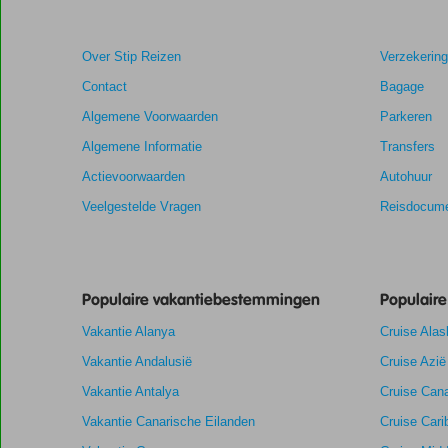
Over Stip Reizen
Verzekerin
Contact
Bagage
Algemene Voorwaarden
Parkeren
Algemene Informatie
Transfers
Actievoorwaarden
Autohuur
Veelgestelde Vragen
Reisdocume
Populaire vakantiebestemmingen
Populair
Vakantie Alanya
Cruise Alas
Vakantie Andalusië
Cruise Azië
Vakantie Antalya
Cruise Cana
Vakantie Canarische Eilanden
Cruise Cari