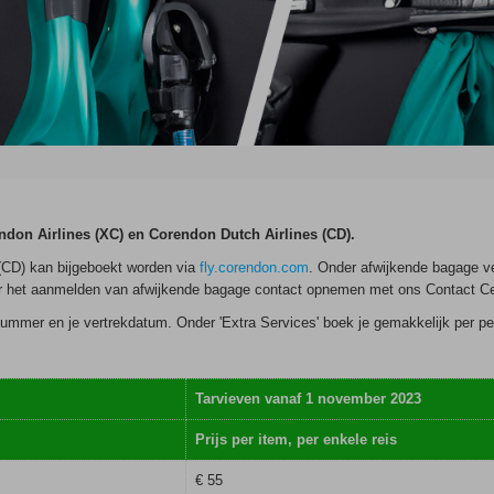
ndon Airlines (XC) en Corendon Dutch Airlines ⁠⁠(CD).
(CD) kan bijgeboekt worden via
fly.corendon.com
. Onder afwijkende bagage ve
oor het aanmelden van afwijkende bagage contact opnemen met ons Contact Ce
ummer en je vertrekdatum. Onder 'Extra Services' boek je gemakkelijk per pers
Tarvieven vanaf 1 november 2023
Prijs per item, per enkele reis
€ 55