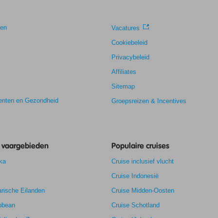
gen
Vacatures
Cookiebeleid
Privacybeleid
Affiliates
Sitemap
nten en Gezondheid
Groepsreizen & Incentives
e vaargebieden
Populaire cruises
ka
Cruise inclusief vlucht
Cruise Indonesië
rische Eilanden
Cruise Midden-Oosten
bbean
Cruise Schotland