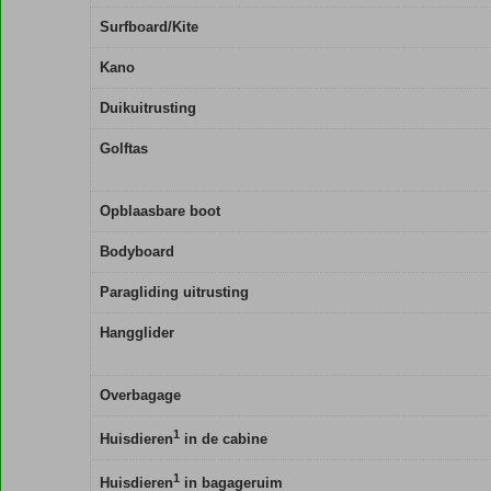
Surfboard/Kite
Kano
Duikuitrusting
Golftas
Opblaasbare boot
Bodyboard
Paragliding uitrusting
Hangglider
Overbagage
1
Huisdieren
in de cabine
1
Huisdieren
in bagageruim