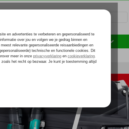
Rondreizen
Zonvakantie
Voelt als thuiskomen...