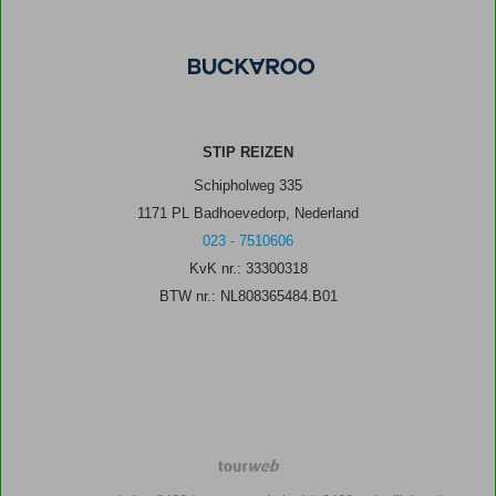
STIP REIZEN
Schipholweg 335
1171 PL Badhoevedorp, Nederland
023 - 7510606
KvK nr.: 33300318
BTW nr.: NL808365484.B01
TourWeb
©