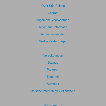
getoonde
Over Stip Reizen
scores
Contact
te
garanderen.
Algemene Voorwaarden
Algemene Informatie
Totale
Actievoorwaarden
score
Veelgestelde Vragen
Gebaseerd
op:
51
Verzekeringen
beoordelingen
Bagage
Parkeren
Scoreverdeling
Transfers
Algemene indruk
7,7
Eten
6,9
Autohuur
Ligging
8,2
Kamers
7,2
Service
7,7
Kindvriendelijk
7,4
Reisdocumenten en Gezondheid
Prijs/kwaliteit
7,7
Wifi kwaliteit
6,2
Vacatures