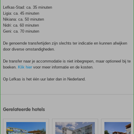
Lefkas-Stad: ca. 35 minuten
Ligia: ca. 45 minuten
Nikiana: ca. 50 minuten
Nidri: ca. 60 minuten
Geni: ca. 70 minuten
De genoemde transfertijden zijn slechts ter indicatie en kunnen afwijken
door diverse omstandigheden.
De transfer naar je accommodatie is niet inbegrepen, maar optioneel bij te
boeken.
Klik hier
voor meer informatie en de kosten.
Op Lefkas is het één uur later dan in Nederland.
De
scores
zijn
Gerelateerde hotels
door
onze
klanten
gegeven
na