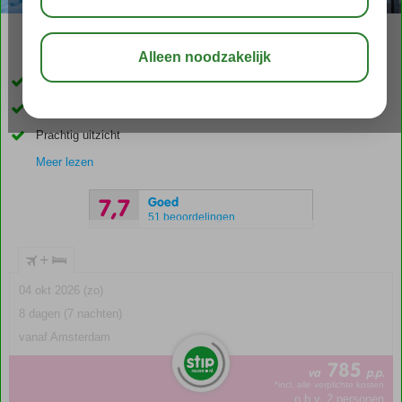
03:30
aug 32°
C
delen
bewaar
Vlak bij Nidri en het strand
Zwembad met kinderbad
Prachtig uitzicht
Meer lezen
Goed
7,7
51 beoordelingen
+
04 okt 2026 (zo)
8 dagen (7 nachten)
vanaf Amsterdam
785
va
p.p.
*incl. alle verplichte kosten
o.b.v. 2 personen