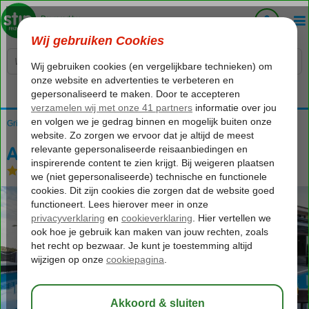
Voelt als thuiskomen...
Griekenland
Home
Lefkas
Nidri
Armonia Hotel
Armonia Hotel
Logies en ontbijt
-
Hotel