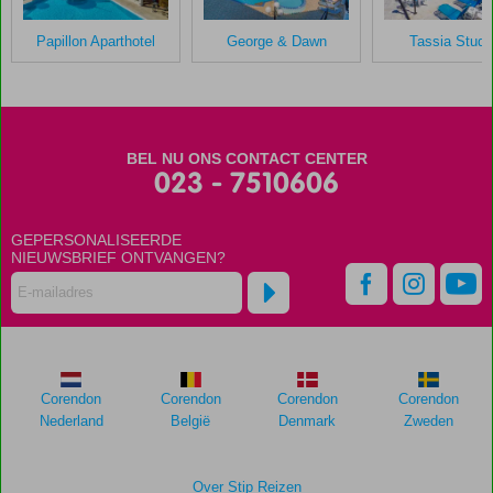
verblijf
in
Papillon Aparthotel
George & Dawn
Tassia Studi
Fly
&
Go
Koukla
Mare
BEL NU ONS CONTACT CENTER
Studios
023 - 7510606
Scores
GEPERSONALISEERDE
die
NIEUWSBRIEF ONTVANGEN?
ouder
zijn
dan
48
maanden
worden
niet
Corendon
Corendon
Corendon
Corendon
meer
Nederland
België
Denmark
Zweden
weergegeven
om
de
Over Stip Reizen