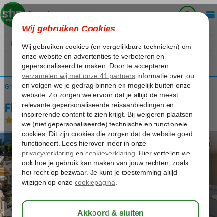
Voelt als thuiskomen...
Griekenland
Home
Zakynthos
Agios Sostis
Fly & Go Koukla Mare Studios
Fly & Go Koukla Mare Studios
Logies
-
Appartement