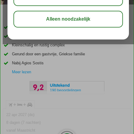
03:05
aug 31°
C
delen
bewaar
Inclusief huurauto
Op loopafstand van Porto Koukla beach
Kleinschalig en rustig complex
Gerund door een gastvrije, Griekse familie
Nabij Agios Sostis
Meer lezen
Uitstekend
9,2
190 beoordelingen
+
+
22 apr 2027 (do)
8 dagen (7 nachten)
vanaf Maastricht