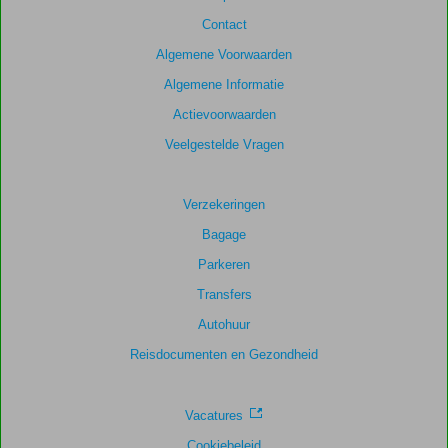
relevantie
Contact
van
de
Algemene Voorwaarden
getoonde
Algemene Informatie
scores
te
Actievoorwaarden
garanderen.
Veelgestelde Vragen
Totale
score
Verzekeringen
Bagage
Gebaseerd
op:
Parkeren
190
Transfers
beoordelingen
Autohuur
Reisdocumenten en Gezondheid
Scoreverdeling
Algemene indruk
9,2
Eten
8,9
Ligging
8,5
Kamers
8,8
Vacatures
Service
9,2
Kindvriendelijk
8,3
Cookiebeleid