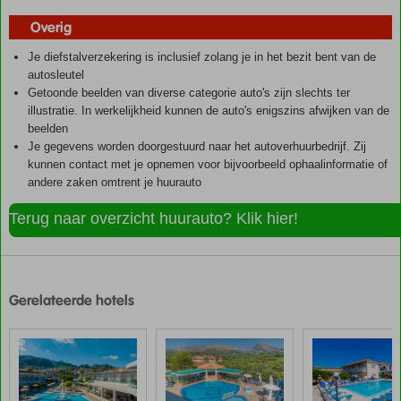
Overig
Je diefstalverzekering is inclusief zolang je in het bezit bent van de
autosleutel
Getoonde beelden van diverse categorie auto's zijn slechts ter
illustratie. In werkelijkheid kunnen de auto's enigszins afwijken van de
beelden
Je gegevens worden doorgestuurd naar het autoverhuurbedrijf. Zij
kunnen contact met je opnemen voor bijvoorbeeld ophaalinformatie of
andere zaken omtrent je huurauto
Terug naar overzicht huurauto? Klik hier!
De
scores
zijn
Gerelateerde hotels
door
onze
klanten
gegeven
na
hun