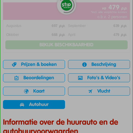
479
va
p.p.
*incl. alle verplichte kosten
o.b.v. 2 personen
p.p.
p.p.
Augustus
697
September
639
p.p.
p.p.
Oktober
668
April
479
BEKIJK BESCHIKBAARHEID
Prijzen & boeken
Beschrijving
Beoordelingen
Foto's & Video's
Kaart
Vlucht
Autohuur
Informatie over de huurauto en de
autohuurvoorwaarden