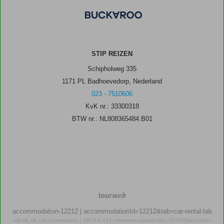
STIP REIZEN
Schipholweg 335
1171 PL Badhoevedorp, Nederland
023 - 7510606
KvK nr.: 33300318
BTW nr.: NL808365484.B01
TourWeb
©
accommodation-12212
| accommodationId=12212&tab=car-rental-tab
NetMatch
stip-NL-NL | Accommodation | 380.0.0.13 | netm-web-ui-production-7f756f55dd-n6hzs