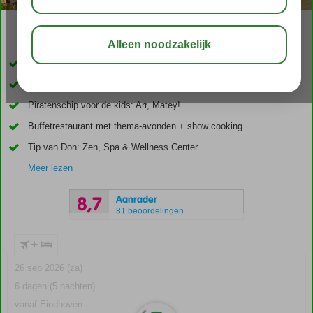
02:30
01:10
aug 30°
C
delen
bewaar
Vlak bij het strand en het centrum
Premium studio’s en appartementen, én ook All Inclusive
Piratenschip voor de kids: Arr, Matey!
Buffetrestaurant met thema-avonden + show cooking
Tip van Don: Zen, Spa & Wellness Center
Meer lezen
Aanrader
8,7
81 beoordelingen
+
26 sep 2026 (za)
6 dagen (5 nachten)
vanaf Eindhoven