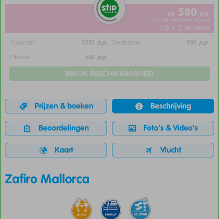
580
va
p.p.
*incl. alle verplichte kosten
o.b.v. 2 personen
p.p.
p.p.
Augustus
1557
September
580
p.p.
Oktober
598
BEKIJK BESCHIKBAARHEID
Prijzen & boeken
Beschrijving
Beoordelingen
Foto's & Video's
Kaart
Vlucht
Zafiro Mallorca