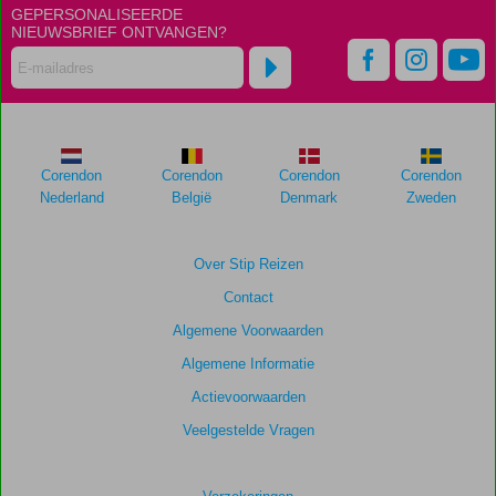
van
GEPERSONALISEERDE
de
NIEUWSBRIEF ONTVANGEN?
getoonde
scores
te
garanderen.
Totale
Corendon
Corendon
Corendon
Corendon
score
Nederland
België
Denmark
Zweden
Gebaseerd
op:
Over Stip Reizen
81
Contact
beoordelingen
Algemene Voorwaarden
Algemene Informatie
Scoreverdeling
Actievoorwaarden
Algemene indruk
8,7
Eten
8,0
Ligging
8,3
Kamers
7,9
Veelgestelde Vragen
Service
8,8
Kindvriendelijk
9,1
Prijs/kwaliteit
8,0
Wifi kwaliteit
8,1