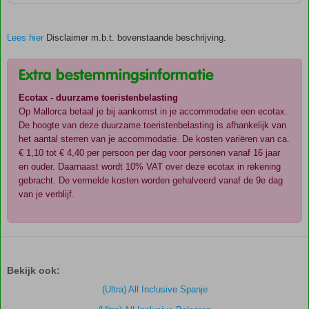
Lees hier
Disclaimer m.b.t. bovenstaande beschrijving.
Extra bestemmingsinformatie
Ecotax - duurzame toeristenbelasting
Op Mallorca betaal je bij aankomst in je accommodatie een ecotax.
De hoogte van deze duurzame toeristenbelasting is afhankelijk van
het aantal sterren van je accommodatie. De kosten variëren van ca.
€ 1,10 tot € 4,40 per persoon per dag voor personen vanaf 16 jaar
en ouder. Daarnaast wordt 10% VAT over deze ecotax in rekening
gebracht. De vermelde kosten worden gehalveerd vanaf de 9e dag
van je verblijf.
De
scores
zijn
Bekijk ook:
door
onze
(Ultra) All Inclusive Spanje
klanten