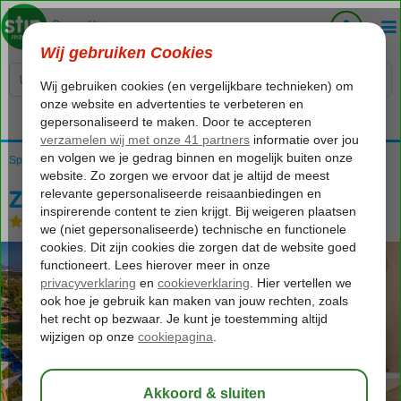
Voelt als thuiskomen...
Spanje
Home
Balearen
Mallorca
Ca'n Picafort
Zafiro Mallorca
Zafiro Mallorca
Logies
-
Hotel