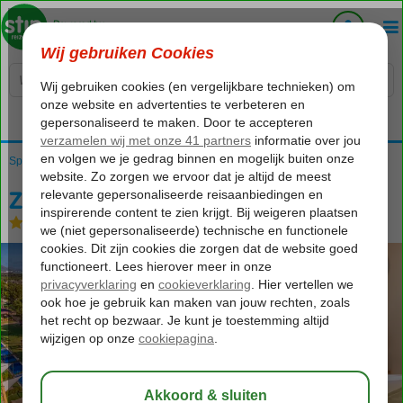
Voelt als thuiskomen...
Spanje
Home
Balearen
Mallorca
Ca'n Picafort
Zafiro Mallorca
Zafiro Mallorca
Logies
-
Hotel