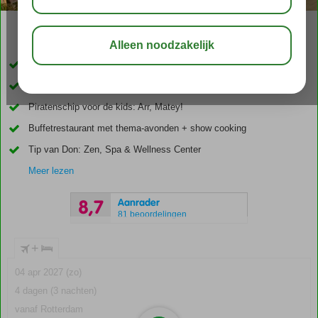
02:30
01:10
aug 30°
C
delen
bewaar
Vlak bij het strand en het centrum
Premium studio’s en appartementen, én ook All Inclusive
Piratenschip voor de kids: Arr, Matey!
Buffetrestaurant met thema-avonden + show cooking
Tip van Don: Zen, Spa & Wellness Center
Meer lezen
Aanrader
8,7
81 beoordelingen
+
04 apr 2027 (zo)
4 dagen (3 nachten)
vanaf Rotterdam