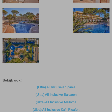
De
scores
zijn
Bekijk ook:
door
onze
(Ultra) All Inclusive Spanje
klanten
(Ultra) All Inclusive Balearen
gegeven
na
(Ultra) All Inclusive Mallorca
hun
(Ultra) All Inclusive Ca'n Picafort
verblijf