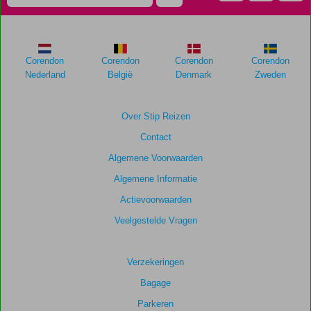
te
garanderen.
Totale
Corendon
Corendon
Corendon
Corendon
score
Nederland
België
Denmark
Zweden
Gebaseerd
op:
Over Stip Reizen
81
Contact
beoordelingen
Algemene Voorwaarden
Algemene Informatie
Scoreverdeling
Actievoorwaarden
Algemene indruk
8,7
Eten
8,0
Ligging
8,3
Kamers
7,9
Veelgestelde Vragen
Service
8,8
Kindvriendelijk
9,1
Prijs/kwaliteit
8,0
Wifi kwaliteit
8,1
Verzekeringen
Bagage
Parkeren