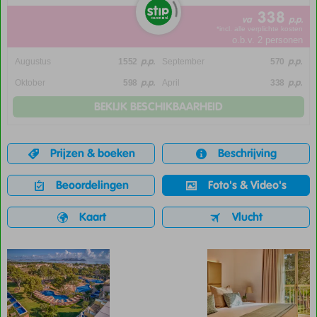
338
va
p.p.
*incl. alle verplichte kosten
o.b.v. 2 personen
p.p.
p.p.
Augustus
1552
September
570
p.p.
p.p.
Oktober
598
April
338
BEKIJK BESCHIKBAARHEID
Prijzen & boeken
Beschrijving
Beoordelingen
Foto's & Video's
Kaart
Vlucht