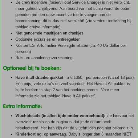
De crew incentive (fooien/Hotel Service Charge) is niet verplicht,
maar geheel vrijblijvend. Aan boord van het schip wordt de optie
geboden om een crew incentive toe te voegen aan de
boordrekening, dit is dus niet verplicht! (zie verdere toelichting bij
tabblad cruise informatie).
Niet genoemde maaltijden en drankjes
Optionele excursies en entreegelden
Kosten ESTA-formulier Verenigde Staten (ca. 40 US dollar per
persoon)
Reis- en annuleringsverzekering
Optioneel bij te boeken:
Have it all drankenpakket
- à € 1050,- per persoon (vanaf 18 jaar).
Één prijs, vele extra's en veel voordeel! Het Have it All pakket is
bij te boeken in stap 2 van het boekingsproces. Voor meer
informatie zie het tabblad 'Have It All pakket'.
Extra informatie:
Vluchtdetails (te allen tijde onder voorbehoud):
zie hiervoor het
overzicht rechts op de pagina nadat je de datum heeft
geselecteerd. Het kan zijn dat de vluchttijden nog niet bekend zijn.
Kinderkorting
: op aanvraag. Baby's jonger dan 6 maanden NIET