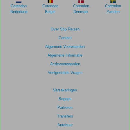
Scores
Corendon
Corendon
Corendon
Corendon
die
Nederland
België
Denmark
Zweden
ouder
zijn
dan
Over Stip Reizen
48
Contact
maanden
worden
Algemene Voorwaarden
niet
Algemene Informatie
meer
weergegeven
Actievoorwaarden
om
Veelgestelde Vragen
de
relevantie
van
Verzekeringen
de
getoonde
Bagage
scores
Parkeren
te
garanderen.
Transfers
Autohuur