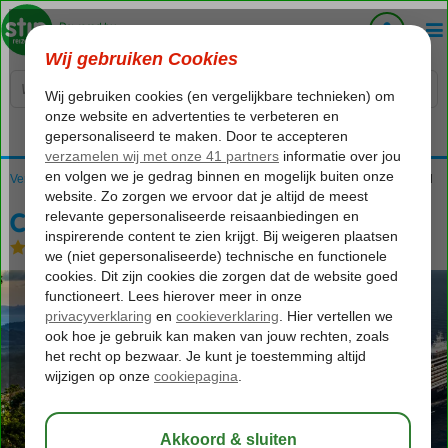
Voelt als thuiskomen...
Verenigde Staten
Home
Californië
San Diego
Cruisereizen
Cruise Panamakanaal
Cruise Panamakanaal
Zie beschrijving