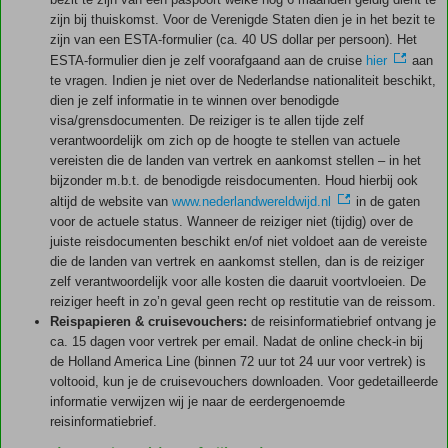
zijn bij thuiskomst. Voor de Verenigde Staten dien je in het bezit te
zijn van een ESTA-formulier (ca. 40 US dollar per persoon). Het
ESTA-formulier dien je zelf voorafgaand aan de cruise
hier
aan
te vragen. Indien je niet over de Nederlandse nationaliteit beschikt,
dien je zelf informatie in te winnen over benodigde
visa/grensdocumenten. De reiziger is te allen tijde zelf
verantwoordelijk om zich op de hoogte te stellen van actuele
vereisten die de landen van vertrek en aankomst stellen – in het
bijzonder m.b.t. de benodigde reisdocumenten. Houd hierbij ook
altijd de website van
www.nederlandwereldwijd.nl
in de gaten
voor de actuele status. Wanneer de reiziger niet (tijdig) over de
juiste reisdocumenten beschikt en/of niet voldoet aan de vereiste
die de landen van vertrek en aankomst stellen, dan is de reiziger
zelf verantwoordelijk voor alle kosten die daaruit voortvloeien. De
reiziger heeft in zo’n geval geen recht op restitutie van de reissom.
Reispapieren & cruisevouchers:
de reisinformatiebrief ontvang je
ca. 15 dagen voor vertrek per email. Nadat de online check-in bij
de Holland America Line (binnen 72 uur tot 24 uur voor vertrek) is
voltooid, kun je de cruisevouchers downloaden. Voor gedetailleerde
informatie verwijzen wij je naar de eerdergenoemde
reisinformatiebrief.