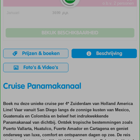
o.b.v. 2 personen
p.p.
Januari
3699
BEKIJK BESCHIKBAARHEID
Prijzen & boeken
Beschrijving
Foto's & Video's
Cruise Panamakanaal
Boek nu deze unieke cruise per
4* Zuiderdam
van Holland America
Line! Vaar vanuit San Diego langs de zonnige kusten van Mexico,
Guatemala en Colombia en beleef het indrukwekkende
Panamakanaal van dichtbij. Ontdek tropische bestemmingen zoals
Puerto Vallarta, Huatulco, Fuerte Amador en Cartagena en geniet
onderweg van luxe, comfort en ontspannen dagen op zee. De reis