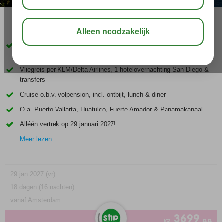
delen
bewaar
18-daagse cruisevakantie per 4* Zuiderdam van Holland America
Line
Vliegreis per KLM/Delta Airlines, 1 hotelovernachting San Diego &
transfers
Cruise o.b.v. volpension, incl. ontbijt, lunch & diner
O.a. Puerto Vallarta, Huatulco, Fuerte Amador & Panamakanaal
Alléén vertrek op 29 januari 2027!
Meer lezen
29 jan 2027 (vr)
18 dagen (16 nachten)
vanaf Amsterdam
3699
va
p.p.