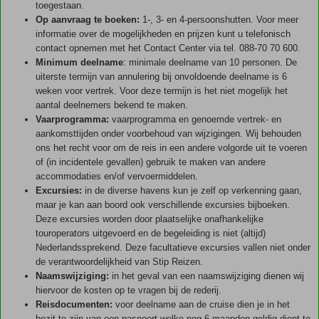
toegestaan.
Op aanvraag te boeken:
1-, 3- en 4-persoonshutten. Voor meer
informatie over de mogelijkheden en prijzen kunt u telefonisch
contact opnemen met het Contact Center via tel. 088-70 70 600.
Minimum deelname
: minimale deelname van 10 personen. De
uiterste termijn van annulering bij onvoldoende deelname is 6
weken voor vertrek. Voor deze termijn is het niet mogelijk het
aantal deelnemers bekend te maken.
Vaarprogramma:
vaarprogramma en genoemde vertrek- en
aankomsttijden onder voorbehoud van wijzigingen. Wij behouden
ons het recht voor om de reis in een andere volgorde uit te voeren
of (in incidentele gevallen) gebruik te maken van andere
accommodaties en/of vervoermiddelen.
Excursies:
in de diverse havens kun je zelf op verkenning gaan,
maar je kan aan boord ook verschillende excursies bijboeken.
Deze excursies worden door plaatselijke onafhankelijke
touroperators uitgevoerd en de begeleiding is niet (altijd)
Nederlandssprekend. Deze facultatieve excursies vallen niet onder
de verantwoordelijkheid van Stip Reizen.
Naamswijziging:
in het geval van een naamswijziging dienen wij
hiervoor de kosten op te vragen bij de rederij.
Reisdocumenten:
voor deelname aan de cruise dien je in het
bezit te zijn van een paspoort welke nog 6 maanden geldig dient te