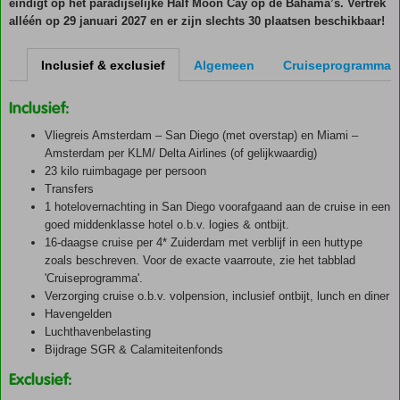
eindigt op het paradijselijke Half Moon Cay op de Bahama’s.
Vertrek
alléén op 29 januari 2027
en er zijn slechts
30 plaatsen
beschikbaar!
Inclusief & exclusief
Algemeen
Cruiseprogramma
Inclusief:
Vliegreis Amsterdam – San Diego (met overstap) en Miami –
Amsterdam per KLM/ Delta Airlines (of gelijkwaardig)
23 kilo ruimbagage per persoon
Transfers
1 hotelovernachting in San Diego voorafgaand aan de cruise in een
goed middenklasse hotel o.b.v. logies & ontbijt.
16-daagse cruise per 4* Zuiderdam met verblijf in een huttype
zoals beschreven. Voor de exacte vaarroute, zie het tabblad
'Cruiseprogramma'.
Verzorging cruise o.b.v. volpension, inclusief ontbijt, lunch en diner
Havengelden
Luchthavenbelasting
Bijdrage SGR & Calamiteitenfonds
Exclusief: