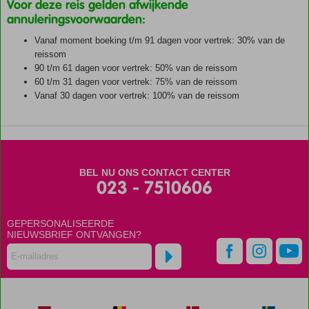
Voor deze reis gelden afwijkende
annuleringsvoorwaarden:
Vanaf moment boeking t/m 91 dagen voor vertrek: 30% van de
reissom
90 t/m 61 dagen voor vertrek: 50% van de reissom
60 t/m 31 dagen voor vertrek: 75% van de reissom
Vanaf 30 dagen voor vertrek: 100% van de reissom
De
scores
zijn
door
BEL NU ONS CONTACT CENTER
onze
023 - 7510606
klanten
gegeven
na
GEPERSONALISEERDE
hun
NIEUWSBRIEF ONTVANGEN?
verblijf
in
Cruise
Panamakanaal